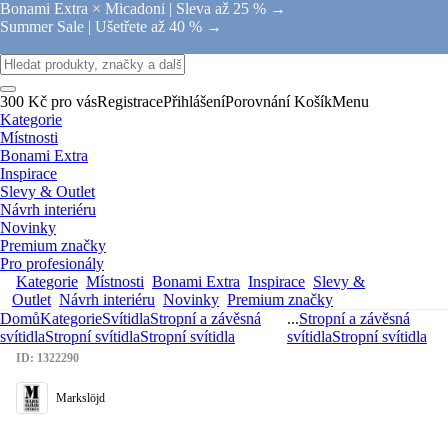
Bonami Extra × Micadoni |
Sleva až 25 % →
Summer Sale |
Ušetřete až 40 % →
300 Kč pro vás
Registrace
Přihlášení
Porovnání
Košík
Menu
Kategorie
Místnosti
Bonami Extra
Inspirace
Slevy & Outlet
Návrh interiéru
Novinky
Premium značky
Pro profesionály
Kategorie
Místnosti
Bonami Extra
Inspirace
Slevy &
Outlet
Návrh interiéru
Novinky
Premium značky
Domů
Kategorie
Svítidla
Stropní a závěsná
...
Stropní a závěsná
svítidla
Stropní svítidla
Stropní svítidla
svítidla
Stropní svítidla
ID: 1322290
Markslöjd