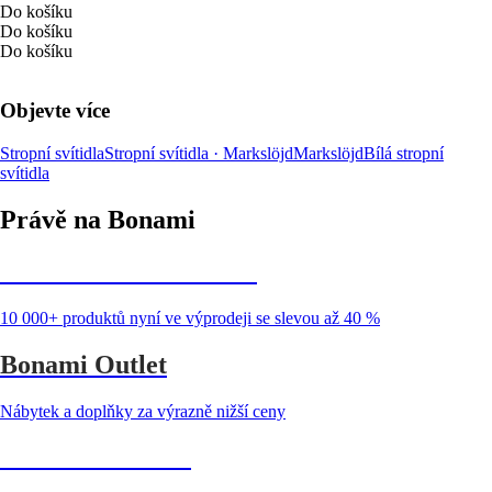
Do košíku
Do košíku
Do košíku
Objevte více
Stropní svítidla
Stropní svítidla · Markslöjd
Markslöjd
Bílá stropní
svítidla
Právě na Bonami
Summer Sale až -40 %
10 000+ produktů nyní ve výprodeji se slevou až 40 %
Bonami Outlet
Nábytek a doplňky za výrazně nižší ceny
Zahrada ve slevě