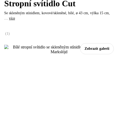
Stropní svítidlo Cut
Se skleněným stínidlem, kovové/skleněné, bílé, ø 43 cm, výška 15 cm
,
…
více
(
1
)
Zobrazit galerii