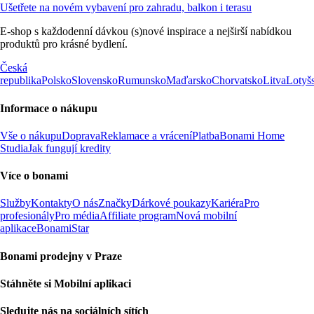
Ušetřete na novém vybavení pro zahradu, balkon i terasu
E-shop s každodenní dávkou (s)nové inspirace a nejširší nabídkou
produktů pro krásné bydlení.
Česká
republika
Polsko
Slovensko
Rumunsko
Maďarsko
Chorvatsko
Litva
Lotyš
Informace o nákupu
Vše o nákupu
Doprava
Reklamace a vrácení
Platba
Bonami Home
Studia
Jak fungují kredity
Více o bonami
Služby
Kontakty
O nás
Značky
Dárkové poukazy
Kariéra
Pro
profesionály
Pro média
Affiliate program
Nová mobilní
aplikace
BonamiStar
Bonami prodejny v Praze
Stáhněte si Mobilní aplikaci
Sledujte nás na sociálních sítích