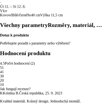
·
Út 11. – St 12. 8.
Více
Kovové
Bílé/černé
9x40 cm
Výška 11,5 cm
Všechny parametry
Rozměry, materiál, …
Dotaz k produktu
Potřebujete poradit s parametry nebo výběrem?
Hodnocení produktu
4.5
Počet hodnocení
(
2
)
5
1
4
1
3
0
2
0
1
0
Jak fungují recenze?
K
Kristína B.
Česká republika
,
25. 9. 2023
Kvalitní materiál. Krásný design. Jednoduchá montáž.