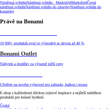
Nástěnná svítidla
Nástěnná svítidla · Markslöjd
Markslöjd
Černá
nástěnná svítidla
Nástěnná svítidla do zásuvky
Nástěnná svítidla do
koupelny
Právě na Bonami
Summer Sale až -40 %
10 000+ produktů nyní ve výprodeji se slevou až 40 %
Bonami Outlet
Nábytek a doplňky za výrazně nižší ceny
Zahrada ve slevě
Ušetřete na novém vybavení pro zahradu, balkon i terasu
E-shop s každodenní dávkou (s)nové inspirace a nejširší nabídkou
produktů pro krásné bydlení.
Česká