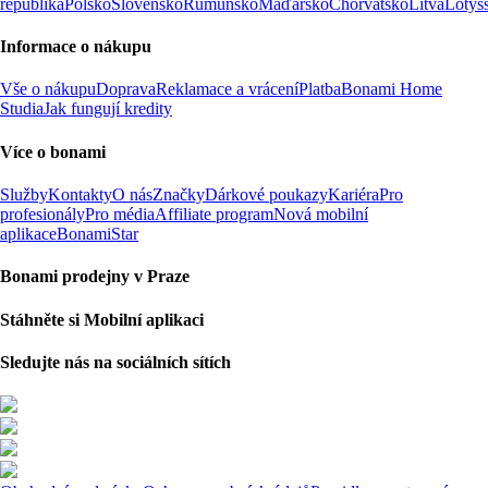
republika
Polsko
Slovensko
Rumunsko
Maďarsko
Chorvatsko
Litva
Lotyš
Informace o nákupu
Vše o nákupu
Doprava
Reklamace a vrácení
Platba
Bonami Home
Studia
Jak fungují kredity
Více o bonami
Služby
Kontakty
O nás
Značky
Dárkové poukazy
Kariéra
Pro
profesionály
Pro média
Affiliate program
Nová mobilní
aplikace
BonamiStar
Bonami prodejny v Praze
Stáhněte si Mobilní aplikaci
Sledujte nás na sociálních sítích