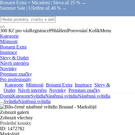
Bonami Extra × Micadoni |
Sleva až 25 % →
Summer Sale |
Ušetřete až 40 % →
300 Kč pro vás
Registrace
Přihlášení
Porovnání
Košík
Menu
Kategorie
Místnosti
Bonami Extra
Inspirace
Slevy & Outlet
Návrh interiéru
Novinky
Premium značky
Pro profesionály
Kategorie
Místnosti
Bonami Extra
Inspirace
Slevy &
Outlet
Návrh interiéru
Novinky
Premium značky
Domů
Kategorie
Svítidla
Nástěnná svítidla
Nástěnná svítidla
...
Svítidla
Nástěnná svítidla
Zobrazit galerii
Zobrazit všechny
Poslední kousky
ID: 1472782
Markslöjd