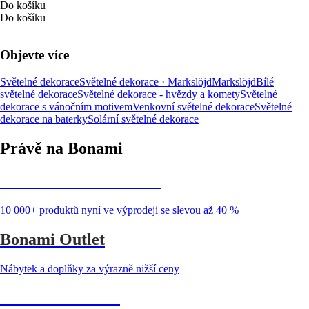
Do košíku
Do košíku
Objevte více
Světelné dekorace
Světelné dekorace · Markslöjd
Markslöjd
Bílé
světelné dekorace
Světelné dekorace - hvězdy a komety
Světelné
dekorace s vánočním motivem
Venkovní světelné dekorace
Světelné
dekorace na baterky
Solární světelné dekorace
Právě na Bonami
Summer Sale až -40 %
10 000+ produktů nyní ve výprodeji se slevou až 40 %
Bonami Outlet
Nábytek a doplňky za výrazně nižší ceny
Zahrada ve slevě