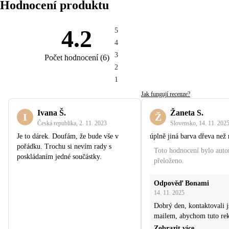
Hodnocení produktu
4.2
5
4
3
Počet hodnocení
(
6
)
2
1
Jak fungují recenze?
Ivana Š.
Žaneta S.
I
Ž
Česká republika
,
2. 11. 2023
Slovensko
,
14. 11. 202
Je to dárek. Doufám, že bude vše v
úplně jiná barva dřeva než 
pořádku. Trochu si nevím rady s
Toto hodnocení bylo aut
poskládaním jedné součástky.
přeloženo.
Odpověď Bonami
14. 11. 2025
Dobrý den, kontaktovali j
mailem, abychom tuto rek
Zobrazit více