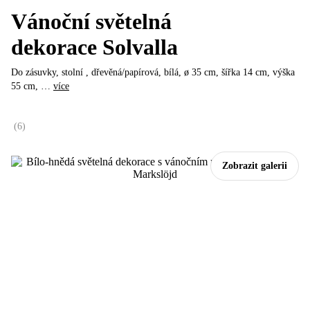
Vánoční světelná
dekorace Solvalla
Do zásuvky, stolní , dřevěná/papírová, bílá, ø 35 cm, šířka 14 cm, výška
55 cm
, …
více
(
6
)
Zobrazit galerii