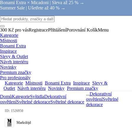
Bonami Extra × Micadoni |
Sleva až 25 % →
Summer Sale |
Ušetřete až 40 % →
300 Kč pro vás
Registrace
Přihlášení
Porovnání
Košík
Menu
Kategorie
Místnosti
Bonami Extra
Inspirace
Slevy & Outlet
Návrh interiéru
Novinky
Premium značky
Pro profesionály
Kategorie
Místnosti
Bonami Extra
Inspirace
Slevy &
Outlet
Návrh interiéru
Novinky
Premium značky
...
Dekorativní
Domů
Kategorie
Svítidla
Dekorativní
osvětlení
Světelné
osvětlení
Světelné dekorace
Světelné dekorace
dekorace
ID: 1526950
Markslöjd