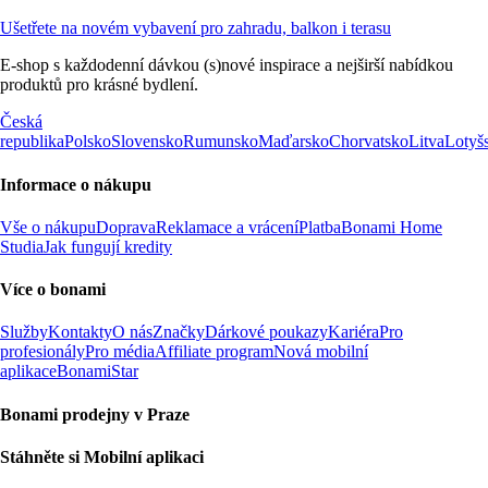
Ušetřete na novém vybavení pro zahradu, balkon i terasu
E-shop s každodenní dávkou (s)nové inspirace a nejširší nabídkou
produktů pro krásné bydlení.
Česká
republika
Polsko
Slovensko
Rumunsko
Maďarsko
Chorvatsko
Litva
Lotyš
Informace o nákupu
Vše o nákupu
Doprava
Reklamace a vrácení
Platba
Bonami Home
Studia
Jak fungují kredity
Více o bonami
Služby
Kontakty
O nás
Značky
Dárkové poukazy
Kariéra
Pro
profesionály
Pro média
Affiliate program
Nová mobilní
aplikace
BonamiStar
Bonami prodejny v Praze
Stáhněte si Mobilní aplikaci