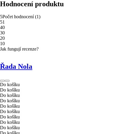
Hodnocení produktu
5
Počet hodnocení
(
1
)
5
1
4
0
3
0
2
0
1
0
Jak fungují recenze?
Řada Nola
Do košíku
Do košíku
Do košíku
Do košíku
Do košíku
Do košíku
Do košíku
Do košíku
Do košíku
Do košíku