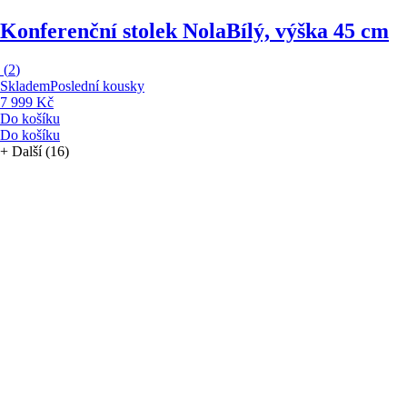
Konferenční stolek Nola
Bílý, výška 45 cm
(
2
)
Skladem
Poslední kousky
7 999 Kč
Do košíku
Do košíku
+
Další (16)