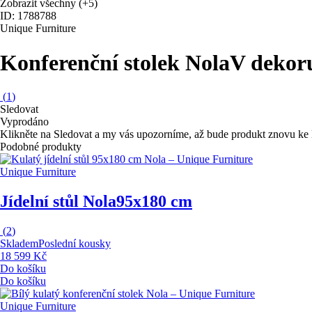
Zobrazit všechny
(+5)
ID: 1788788
Unique Furniture
Konferenční stolek Nola
V dekoru
(
1
)
Sledovat
Vyprodáno
Klikněte na Sledovat a my vás upozorníme, až bude produkt znovu ke 
Podobné produkty
Unique Furniture
Jídelní stůl Nola
95x180 cm
(
2
)
Skladem
Poslední kousky
18 599 Kč
Do košíku
Do košíku
Unique Furniture