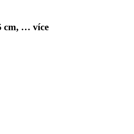
5 cm
, …
více