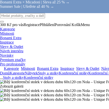
Bonami Extra × Micadoni |
Sleva až 25 % →
Summer Sale |
Ušetřete až 40 % →
300 Kč pro vás
Registrace
Přihlášení
Porovnání
Košík
Menu
Kategorie
Místnosti
Bonami Extra
Inspirace
Slevy & Outlet
Návrh interiéru
Novinky
Premium značky
Pro profesionály
Kategorie
Místnosti
Bonami Extra
Inspirace
Slevy & Outlet
Návrh
Domů
Kategorie
Nábytek
Stoly a stolky
Konferenční stolky
Konferenční 
...
Stoly a stolky
Konferenční stolky
Zobrazit galerii