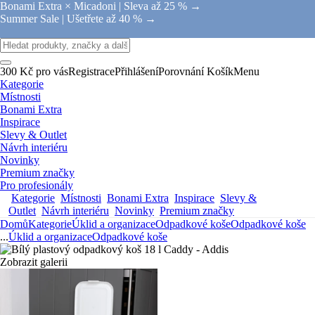
Bonami Extra × Micadoni |
Sleva až 25 % →
Summer Sale |
Ušetřete až 40 % →
300 Kč pro vás
Registrace
Přihlášení
Porovnání
Košík
Menu
Kategorie
Místnosti
Bonami Extra
Inspirace
Slevy & Outlet
Návrh interiéru
Novinky
Premium značky
Pro profesionály
Kategorie
Místnosti
Bonami Extra
Inspirace
Slevy &
Outlet
Návrh interiéru
Novinky
Premium značky
Domů
Kategorie
Úklid a organizace
Odpadkové koše
Odpadkové koše
...
Úklid a organizace
Odpadkové koše
Zobrazit galerii