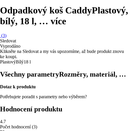
Odpadkový koš Caddy
Plastový,
bílý, 18 l
, …
více
(
3
)
Sledovat
Vyprodáno
Klikněte na Sledovat a my vás upozorníme, až bude produkt znovu
ke koupi.
Plastový
Bílý
18 l
Všechny parametry
Rozměry, materiál, …
Dotaz k produktu
Potřebujete poradit s parametry nebo výběrem?
Hodnocení produktu
4.7
Počet hodnocení
(
3
)