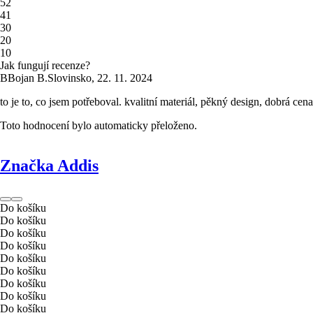
5
2
4
1
3
0
2
0
1
0
Jak fungují recenze?
B
Bojan B.
Slovinsko
,
22. 11. 2024
to je to, co jsem potřeboval. kvalitní materiál, pěkný design, dobrá cena
Toto hodnocení bylo automaticky přeloženo.
Značka Addis
Do košíku
Do košíku
Do košíku
Do košíku
Do košíku
Do košíku
Do košíku
Do košíku
Do košíku