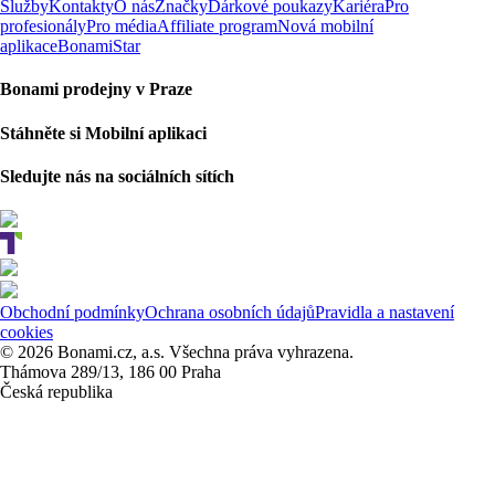
Služby
Kontakty
O nás
Značky
Dárkové poukazy
Kariéra
Pro
profesionály
Pro média
Affiliate program
Nová mobilní
aplikace
BonamiStar
Bonami prodejny v Praze
Stáhněte si Mobilní aplikaci
Sledujte nás na sociálních sítích
Obchodní podmínky
Ochrana osobních údajů
Pravidla a nastavení
cookies
© 2026 Bonami.cz, a.s. Všechna práva vyhrazena.
Thámova 289/13, 186 00 Praha
Česká republika