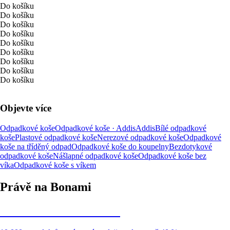
Do košíku
Do košíku
Do košíku
Do košíku
Do košíku
Do košíku
Do košíku
Do košíku
Do košíku
Objevte více
Odpadkové koše
Odpadkové koše · Addis
Addis
Bílé odpadkové
koše
Plastové odpadkové koše
Nerezové odpadkové koše
Odpadkové
koše na tříděný odpad
Odpadkové koše do koupelny
Bezdotykové
odpadkové koše
Nášlapné odpadkové koše
Odpadkové koše bez
víka
Odpadkové koše s víkem
Právě na Bonami
Summer Sale až -40 %