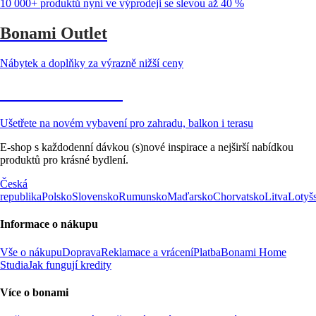
10 000+ produktů nyní ve výprodeji se slevou až 40 %
Bonami Outlet
Nábytek a doplňky za výrazně nižší ceny
Zahrada ve slevě
Ušetřete na novém vybavení pro zahradu, balkon i terasu
E-shop s každodenní dávkou (s)nové inspirace a nejširší nabídkou
produktů pro krásné bydlení.
Česká
republika
Polsko
Slovensko
Rumunsko
Maďarsko
Chorvatsko
Litva
Lotyš
Informace o nákupu
Vše o nákupu
Doprava
Reklamace a vrácení
Platba
Bonami Home
Studia
Jak fungují kredity
Více o bonami