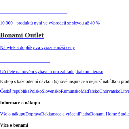
Summer Sale až -40 %
10 000+ produktů nyní ve výprodeji se slevou až 40 %
Bonami Outlet
Nábytek a doplňky za výrazně nižší ceny
Zahrada ve slevě
Ušetřete na novém vybavení pro zahradu, balkon i terasu
E-shop s každodenní dávkou (s)nové inspirace a nejširší nabídkou prod
Česká republika
Polsko
Slovensko
Rumunsko
Maďarsko
Chorvatsko
Litv
Informace o nákupu
Vše o nákupu
Doprava
Reklamace a vrácení
Platba
Bonami Home Studi
Více o bonami