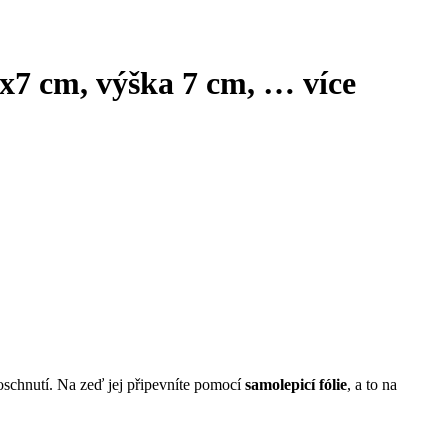
,5x7 cm, výška 7 cm
, …
více
oschnutí. Na zeď jej připevníte pomocí
samolepicí fólie
, a to na