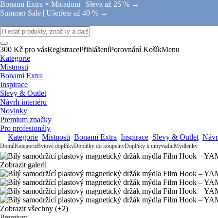
Bonami Extra × Micadoni |
Sleva až 25 % →
Summer Sale |
Ušetřete až 40 % →
300 Kč pro vás
Registrace
Přihlášení
Porovnání
Košík
Menu
Kategorie
Místnosti
Bonami Extra
Inspirace
Slevy & Outlet
Návrh interiéru
Novinky
Premium značky
Pro profesionály
Kategorie
Místnosti
Bonami Extra
Inspirace
Slevy & Outlet
Návrh
Domů
Kategorie
Bytové doplňky
Doplňky do koupelny
Doplňky k umyvadlu
Mýdlenky
Zobrazit galerii
Zobrazit všechny
(+2)
Premium