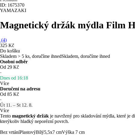
ID: 1675370
YAMAZAKI
Magnetický držák mýdla Film 
(
4
)
325 Kč
Do košíku
Skladem > 5 ks, doručíme ihned
Skladem, doručíme ihned
Osobní odběr
Od 29 Kč
·
Dnes od 16:18
Více
Doručení na adresu
Od 85 Kč
·
Út 11. – St 12. 8.
Více
Tento
magnetický držák
je navržený pro skladování mýdla, které je 
kterýkoliv hladký neporézní povrch.
Bez vrtání
Plastový
Bílý
5,5x7 cm
Výška 7 cm