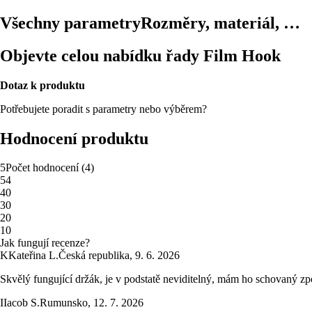
Všechny parametry
Rozměry, materiál, …
Objevte celou nabídku řady Film Hook
Dotaz k produktu
Potřebujete poradit s parametry nebo výběrem?
Hodnocení produktu
5
Počet hodnocení
(
4
)
5
4
4
0
3
0
2
0
1
0
Jak fungují recenze?
K
Kateřina L.
Česká republika
,
9. 6. 2026
Skvělý fungující držák, je v podstatě neviditelný, mám ho schovaný z
I
Iacob S.
Rumunsko
,
12. 7. 2026