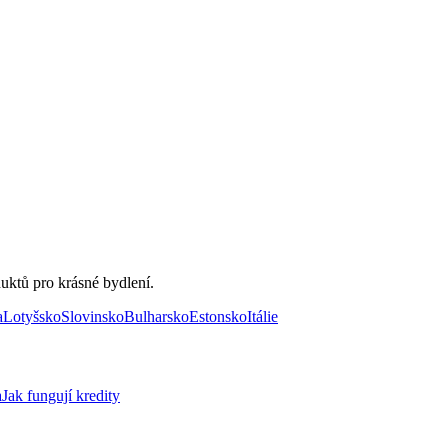
uktů pro krásné bydlení.
a
Lotyšsko
Slovinsko
Bulharsko
Estonsko
Itálie
a
Jak fungují kredity