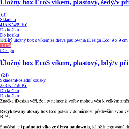
Úložný box Eco
S víkem, plastový, šedý/v p
(
3
)
Skladem
415 Kč
499 Kč
Do košíku
Do košíku
-13 %
iDesign
Úložný box Eco
S víkem, plastový, bílý/v p
(
24
)
Skladem
Poslední kousky
223 Kč
259 Kč
Do košíku
Do košíku
Značka iDesign věří, že i ty nejmenší volby mohou vést k velkým změn
Recyklovaný úložný box Eco
potěší v domácnosti především svou vše
BPA.
Součástí je i
padnoucí víko ze dřeva paulownia
, jehož integrované d