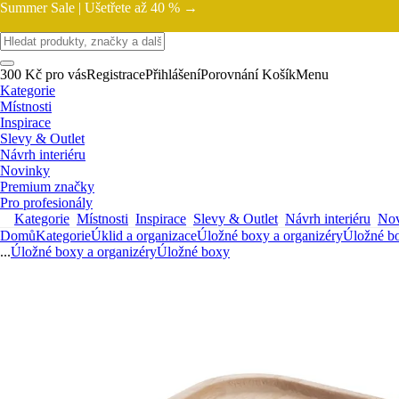
Summer Sale |
Ušetřete až 40 % →
300 Kč pro vás
Registrace
Přihlášení
Porovnání
Košík
Menu
Kategorie
Místnosti
Inspirace
Slevy & Outlet
Návrh interiéru
Novinky
Premium značky
Pro profesionály
Kategorie
Místnosti
Inspirace
Slevy & Outlet
Návrh interiéru
Nov
Domů
Kategorie
Úklid a organizace
Úložné boxy a organizéry
Úložné b
...
Úložné boxy a organizéry
Úložné boxy