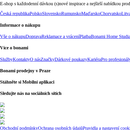
E-shop s každodenní dávkou (s)nové inspirace a nejširší nabídkou prod
Česká republika
Polsko
Slovensko
Rumunsko
Maďarsko
Chorvatsko
Litv
Informace o nákupu
Vše o nákupu
Doprava
Reklamace a vrácení
Platba
Bonami Home Studi
Více o bonami
Služby
Kontakty
O nás
Značky
Dárkové poukazy
Kariéra
Pro profesionál
Bonami prodejny v Praze
Stáhněte si Mobilní aplikaci
Sledujte nás na sociálních sítích
Obchodní podmínky
Ochrana osobních údajů
Pravidla a nastavení cook