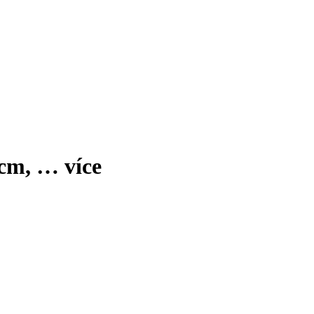
 cm
, …
více