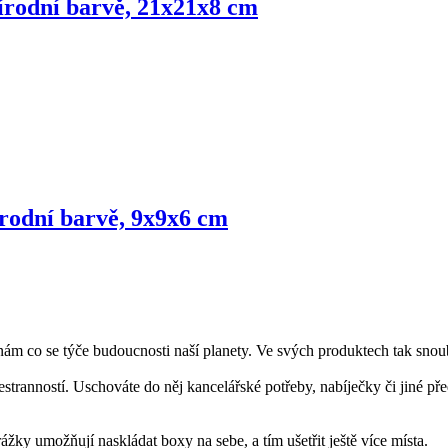
řírodní barvě, 21x21x8 cm
řírodní barvě, 9x9x6 cm
ám co se týče budoucnosti naší planety. Ve svých produktech tak snoub
stranností. Uschováte do něj kancelářské potřeby, nabíječky či jiné p
rážky umožňují naskládat boxy na sebe, a tím ušetřit ještě více místa.