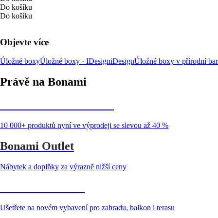
Do košíku
Do košíku
Objevte více
Úložné boxy
Úložné boxy · IDesign
iDesign
Úložné boxy v přírodní ba
Právě na Bonami
Summer Sale až -40 %
10 000+ produktů nyní ve výprodeji se slevou až 40 %
Bonami Outlet
Nábytek a doplňky za výrazně nižší ceny
Zahrada ve slevě
Ušetřete na novém vybavení pro zahradu, balkon i terasu