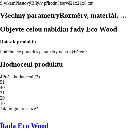
S víkem
Plastový
Bílý/v přírodní barvě
21x21x8 cm
Všechny parametry
Rozměry, materiál, …
Objevte celou nabídku řady Eco Wood
Dotaz k produktu
Potřebujete poradit s parametry nebo výběrem?
Hodnocení produktu
4
Počet hodnocení
(
2
)
5
1
4
0
3
1
2
0
1
0
Jak fungují recenze?
Řada Eco Wood