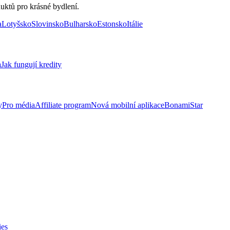
uktů pro krásné bydlení.
a
Lotyšsko
Slovinsko
Bulharsko
Estonsko
Itálie
a
Jak fungují kredity
y
Pro média
Affiliate program
Nová mobilní aplikace
BonamiStar
ies