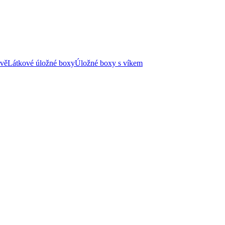
rvě
Látkové úložné boxy
Úložné boxy s víkem