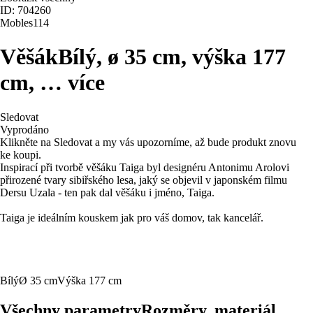
ID: 704260
Mobles114
Věšák
Bílý, ø 35 cm, výška 177
cm
, …
více
Sledovat
Vyprodáno
Klikněte na Sledovat a my vás upozorníme, až bude produkt znovu
ke koupi.
Inspirací při tvorbě věšáku Taiga byl designéru Antonimu Arolovi
přirozené tvary sibiřského lesa, jaký se objevil v japonském filmu
Dersu Uzala - ten pak dal věšáku i jméno, Taiga.
Taiga je ideálním kouskem jak pro váš domov, tak kancelář.
Bílý
Ø 35 cm
Výška 177 cm
Všechny parametry
Rozměry, materiál, …