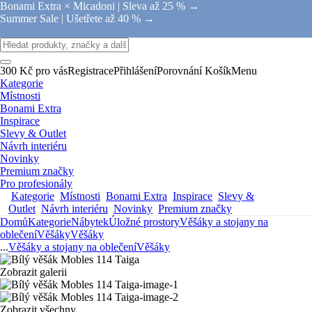
Bonami Extra × Micadoni |
Sleva až 25 % →
Summer Sale |
Ušetřete až 40 % →
300 Kč pro vás
Registrace
Přihlášení
Porovnání
Košík
Menu
Kategorie
Místnosti
Bonami Extra
Inspirace
Slevy & Outlet
Návrh interiéru
Novinky
Premium značky
Pro profesionály
Kategorie
Místnosti
Bonami Extra
Inspirace
Slevy &
Outlet
Návrh interiéru
Novinky
Premium značky
Domů
Kategorie
Nábytek
Úložné prostory
Věšáky a stojany na
oblečení
Věšáky
Věšáky
...
Věšáky a stojany na oblečení
Věšáky
Zobrazit galerii
Zobrazit všechny