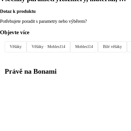
Dotaz k produktu
Potřebujete poradit s parametry nebo výběrem?
Objevte více
Věšáky
Věšáky · Mobles114
Mobles114
Bílé věšáky
Právě na Bonami
Summer Sale
až -40 %