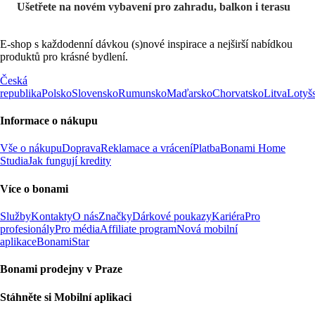
Ušetřete na novém vybavení pro zahradu, balkon i terasu
E-shop s každodenní dávkou (s)nové inspirace a nejširší nabídkou
produktů pro krásné bydlení.
Česká
republika
Polsko
Slovensko
Rumunsko
Maďarsko
Chorvatsko
Litva
Lotyš
Informace o nákupu
Vše o nákupu
Doprava
Reklamace a vrácení
Platba
Bonami Home
Studia
Jak fungují kredity
Více o bonami
Služby
Kontakty
O nás
Značky
Dárkové poukazy
Kariéra
Pro
profesionály
Pro média
Affiliate program
Nová mobilní
aplikace
BonamiStar
Bonami prodejny v Praze
Stáhněte si Mobilní aplikaci