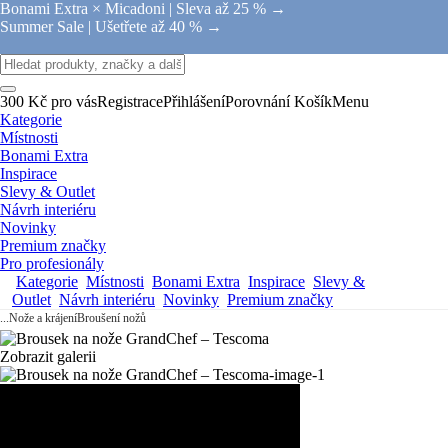
Bonami Extra × Micadoni |
Sleva až 25 % →
Summer Sale |
Ušetřete až 40 % →
300 Kč pro vás
Registrace
Přihlášení
Porovnání
Košík
Menu
Kategorie
Místnosti
Bonami Extra
Inspirace
Slevy & Outlet
Návrh interiéru
Novinky
Premium značky
Pro profesionály
Kategorie
Místnosti
Bonami Extra
Inspirace
Slevy &
Outlet
Návrh interiéru
Novinky
Premium značky
...
Nože a krájení
Broušení nožů
Zobrazit galerii