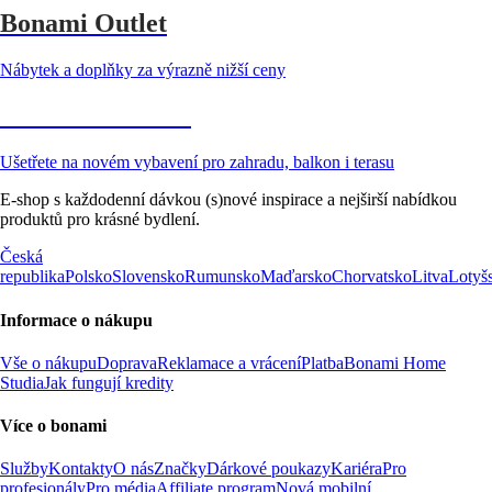
Bonami Outlet
Nábytek a doplňky za výrazně nižší ceny
Zahrada ve slevě
Ušetřete na novém vybavení pro zahradu, balkon i terasu
E-shop s každodenní dávkou (s)nové inspirace a nejširší nabídkou
produktů pro krásné bydlení.
Česká
republika
Polsko
Slovensko
Rumunsko
Maďarsko
Chorvatsko
Litva
Lotyš
Informace o nákupu
Vše o nákupu
Doprava
Reklamace a vrácení
Platba
Bonami Home
Studia
Jak fungují kredity
Více o bonami
Služby
Kontakty
O nás
Značky
Dárkové poukazy
Kariéra
Pro
profesionály
Pro média
Affiliate program
Nová mobilní