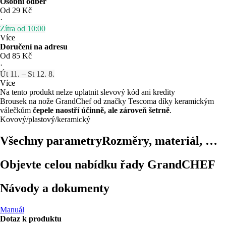
Osobní odběr
Od 29 Kč
·
Zítra od 10:00
Více
Doručení na adresu
Od 85 Kč
·
Út 11. – St 12. 8.
Více
Na tento produkt nelze uplatnit slevový kód ani kredity
Brousek na nože GrandChef od značky Tescoma díky keramickým
válečkům
čepele naostří účinně, ale zároveň šetrně
.
Kovový/plastový/keramický
Všechny parametry
Rozměry, materiál, …
Objevte celou nabídku řady GrandCHEF
Návody a dokumenty
Manuál
Dotaz k produktu