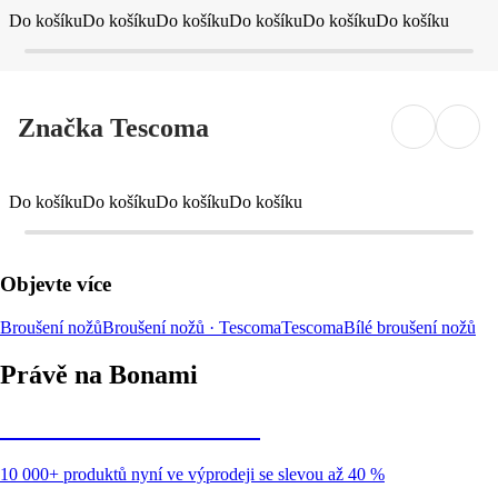
Do košíku
Do košíku
Do košíku
Do košíku
Do košíku
Do košíku
Značka Tescoma
Do košíku
Do košíku
Do košíku
Do košíku
Objevte více
Broušení nožů
Broušení nožů · Tescoma
Tescoma
Bílé broušení nožů
Právě na Bonami
Summer Sale až -40 %
10 000+ produktů nyní ve výprodeji se slevou až 40 %