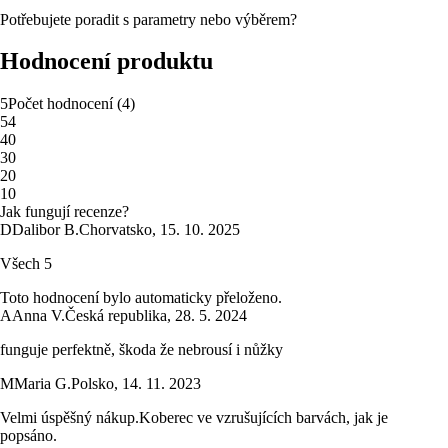
Potřebujete poradit s parametry nebo výběrem?
Hodnocení produktu
5
Počet hodnocení
(
4
)
5
4
4
0
3
0
2
0
1
0
Jak fungují recenze?
D
Dalibor B.
Chorvatsko
,
15. 10. 2025
Všech 5
Toto hodnocení bylo automaticky přeloženo.
A
Anna V.
Česká republika
,
28. 5. 2024
funguje perfektně, škoda že nebrousí i nůžky
M
Maria G.
Polsko
,
14. 11. 2023
Velmi úspěšný nákup.Koberec ve vzrušujících barvách, jak je
popsáno.