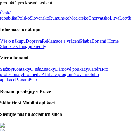
produktů pro krásné bydlení.
Česká
republika
Polsko
Slovensko
Rumunsko
Maďarsko
Chorvatsko
Litva
Lotyš
Informace o nákupu
Vše o nákupu
Doprava
Reklamace a vrácení
Platba
Bonami Home
Studia
Jak fungují kredity
Více o bonami
Služby
Kontakty
O nás
Značky
Dárkové poukazy
Kariéra
Pro
profesionály
Pro média
Affiliate program
Nová mobilní
aplikace
BonamiStar
Bonami prodejny v Praze
Stáhněte si Mobilní aplikaci
Sledujte nás na sociálních sítích