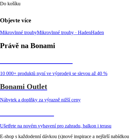
Do košíku
Objevte více
Mikrovlnné trouby
Mikrovlnné trouby · Haden
Haden
Právě na Bonami
Summer Sale až -40 %
10 000+ produktů nyní ve výprodeji se slevou až 40 %
Bonami Outlet
Nábytek a doplňky za výrazně nižší ceny
Zahrada ve slevě
Ušetřete na novém vybavení pro zahradu, balkon i terasu
E-shop s každodenní dávkou (s)nové inspirace a nejširší nabídkou