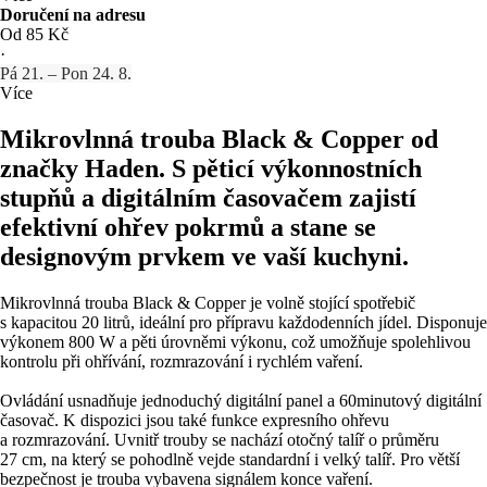
Doručení na adresu
Od 85 Kč
·
Pá 21. – Pon 24. 8.
Více
Mikrovlnná trouba Black & Copper od
značky Haden. S pěticí výkonnostních
stupňů a digitálním časovačem zajistí
efektivní ohřev pokrmů a stane se
designovým prvkem ve vaší kuchyni.
Mikrovlnná trouba Black & Copper je volně stojící spotřebič
s kapacitou 20 litrů, ideální pro přípravu každodenních jídel. Disponuje
výkonem 800 W a pěti úrovněmi výkonu, což umožňuje spolehlivou
kontrolu při ohřívání, rozmrazování i rychlém vaření.
Ovládání usnadňuje jednoduchý digitální panel a 60minutový digitální
časovač. K dispozici jsou také funkce expresního ohřevu
a rozmrazování. Uvnitř trouby se nachází otočný talíř o průměru
27 cm, na který se pohodlně vejde standardní i velký talíř. Pro větší
bezpečnost je trouba vybavena signálem konce vaření.