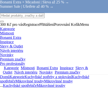
Bonami Extra × Micadoni |
Sleva až 25 % →
Summer Sale |
Ušetřete až 40 % →
300 Kč pro vás
Registrace
Přihlášení
Porovnání
Košík
Menu
Kategorie
Místnosti
Bonami Extra
Inspirace
Slevy & Outlet
Návrh interiéru
Novinky
Premium značky
Pro profesionály
Kategorie
Místnosti
Bonami Extra
Inspirace
Slevy &
Outlet
Návrh interiéru
Novinky
Premium značky
Domů
Kategorie
Kuchyňské potřeby a stolování
Kuchyňské
spotřebiče
Mikrovlnné trouby
Mikrovlnné trouby
...
Kuchyňské spotřebiče
Mikrovlnné trouby