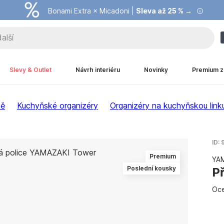
Bonami Extra × Micadoni |
Summer Sale |
Ušetřete až 40 % →
Sleva až 25 % →
Slevy & Outlet
Návrh interiéru
Novinky
Premium z
ně
Kuchyňské organizéry
Organizéry na kuchyňskou link
ID:
Premium
YA
Poslední kousky
P
Oce