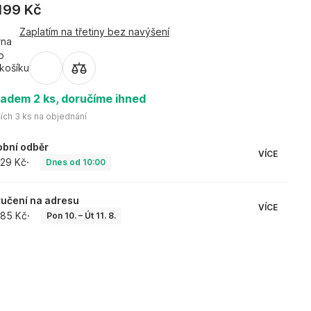
199 Kč
Zaplatím na třetiny bez navýšení
košíku
ladem 2 ks, doručíme ihned
ích 3 ks na objednání
bní odběr
VÍCE
29 Kč
·
Dnes od 10:00
učení na adresu
VÍCE
85 Kč
·
Pon 10. – Út 11. 8.