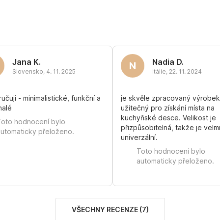
Jana K.
Nadia D.
N
Slovensko
,
4. 11. 2025
Itálie
,
22. 11. 2024
čuji - minimalistické, funkční a
je skvěle zpracovaný výrobek
nalé
užitečný pro získání místa na
kuchyňské desce. Velikost je
Toto hodnocení bylo
přizpůsobitelná, takže je velm
automaticky přeloženo.
univerzální.
Toto hodnocení bylo
automaticky přeloženo.
VŠECHNY RECENZE
(
7
)