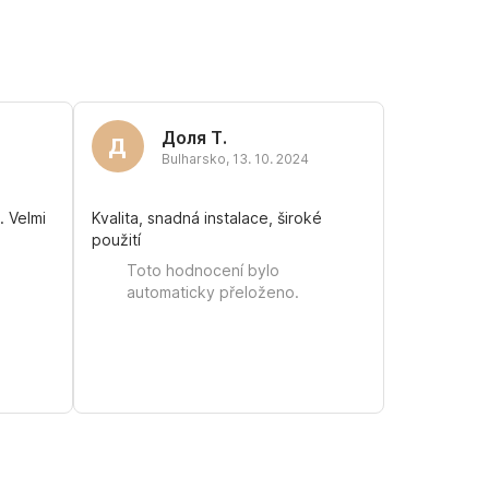
Доля Т.
Д
Bulharsko
,
13. 10. 2024
. Velmi
Kvalita, snadná instalace, široké
použití
Toto hodnocení bylo
i
automaticky přeloženo.