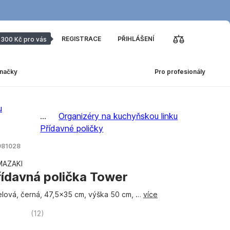
REGISTRACE
PŘIHLÁŠENÍ
300 Kč pro vás
načky
Pro profesionály
u
...
Organizéry na kuchyňskou linku
Přídavné poličky
 981028
MAZAKI
řídavná polička Tower
lová, černá, 47,5x35 cm, výška 50 cm
, …
více
(
12
)