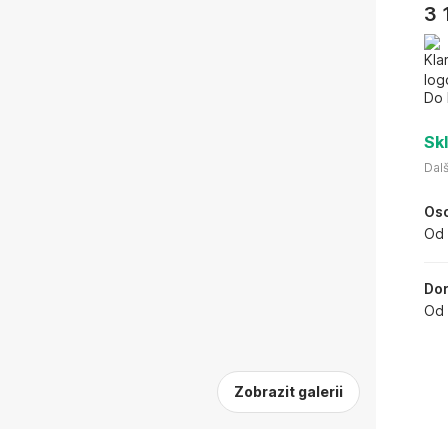
3 
Do 
Sk
Dalš
Oso
Od 
Dor
Od 
Zobrazit galerii