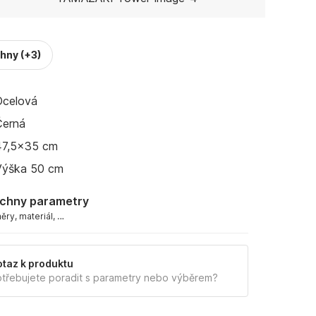
chny
(+3)
Ocelová
Černá
47,5x35 cm
Výška 50 cm
chny parametry
ry, materiál, …
taz k produktu
třebujete poradit s parametry nebo výběrem?