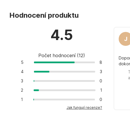
Hodnocení produktu
4.5
J
Počet hodnocení
(
12
)
Doporu
5
8
doko
4
3
3
0
2
1
1
0
Jak fungují recenze?