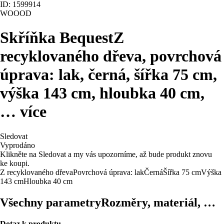
ID: 1599914
WOOOD
Skříňka Bequest
Z
recyklovaného dřeva, povrchová
úprava: lak, černá, šířka 75 cm,
výška 143 cm, hloubka 40 cm
,
…
více
Sledovat
Vyprodáno
Klikněte na Sledovat a my vás upozorníme, až bude produkt znovu
ke koupi.
Z recyklovaného dřeva
Povrchová úprava: lak
Černá
Šířka 75 cm
Výška
143 cm
Hloubka 40 cm
Všechny parametry
Rozměry, materiál, …
Dotaz k produktu