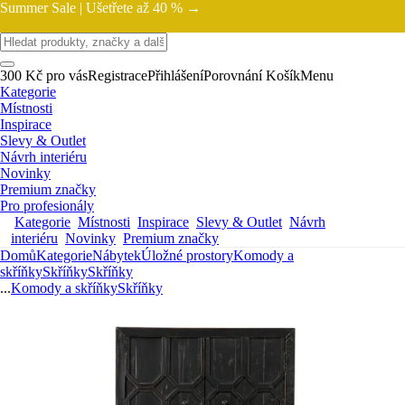
Summer Sale |
Ušetřete až 40 % →
300 Kč pro vás
Registrace
Přihlášení
Porovnání
Košík
Menu
Kategorie
Místnosti
Inspirace
Slevy & Outlet
Návrh interiéru
Novinky
Premium značky
Pro profesionály
Kategorie
Místnosti
Inspirace
Slevy & Outlet
Návrh
interiéru
Novinky
Premium značky
Domů
Kategorie
Nábytek
Úložné prostory
Komody a
skříňky
Skříňky
Skříňky
...
Komody a skříňky
Skříňky