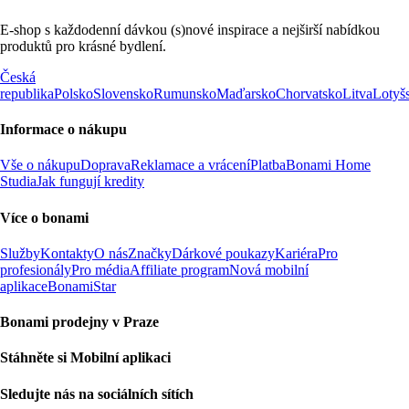
E-shop s každodenní dávkou (s)nové inspirace a nejširší nabídkou
produktů pro krásné bydlení.
Česká
republika
Polsko
Slovensko
Rumunsko
Maďarsko
Chorvatsko
Litva
Lotyš
Informace o nákupu
Vše o nákupu
Doprava
Reklamace a vrácení
Platba
Bonami Home
Studia
Jak fungují kredity
Více o bonami
Služby
Kontakty
O nás
Značky
Dárkové poukazy
Kariéra
Pro
profesionály
Pro média
Affiliate program
Nová mobilní
aplikace
BonamiStar
Bonami prodejny v Praze
Stáhněte si Mobilní aplikaci
Sledujte nás na sociálních sítích