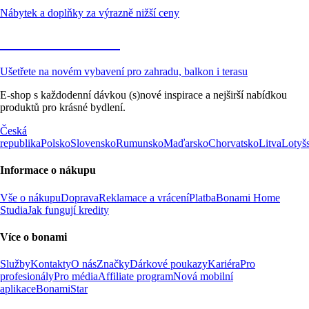
Nábytek a doplňky za výrazně nižší ceny
Zahrada ve slevě
Ušetřete na novém vybavení pro zahradu, balkon i terasu
E-shop s každodenní dávkou (s)nové inspirace a nejširší nabídkou
produktů pro krásné bydlení.
Česká
republika
Polsko
Slovensko
Rumunsko
Maďarsko
Chorvatsko
Litva
Lotyš
Informace o nákupu
Vše o nákupu
Doprava
Reklamace a vrácení
Platba
Bonami Home
Studia
Jak fungují kredity
Více o bonami
Služby
Kontakty
O nás
Značky
Dárkové poukazy
Kariéra
Pro
profesionály
Pro média
Affiliate program
Nová mobilní
aplikace
BonamiStar