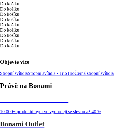
Do košíku
Do košíku
Do košíku
Do košíku
Do košíku
Do košíku
Do košíku
Do košíku
Do košíku
Objevte více
Stropní svítidla
Stropní svítidla · Trio
Trio
Černá stropní svítidla
Právě na Bonami
Summer Sale až -40 %
10 000+ produktů nyní ve výprodeji se slevou až 40 %
Bonami Outlet