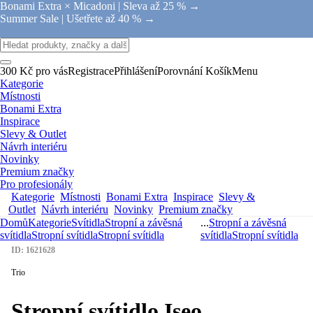
Bonami Extra × Micadoni |
Sleva až 25 % →
Summer Sale |
Ušetřete až 40 % →
300 Kč pro vás
Registrace
Přihlášení
Porovnání
Košík
Menu
Kategorie
Místnosti
Bonami Extra
Inspirace
Slevy & Outlet
Návrh interiéru
Novinky
Premium značky
Pro profesionály
Kategorie
Místnosti
Bonami Extra
Inspirace
Slevy &
Outlet
Návrh interiéru
Novinky
Premium značky
Domů
Kategorie
Svítidla
Stropní a závěsná
...
Stropní a závěsná
svítidla
Stropní svítidla
Stropní svítidla
svítidla
Stropní svítidla
ID: 1621628
Trio
Stropní svítidlo Iseo