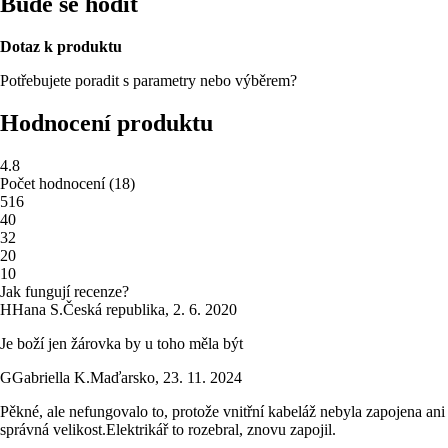
Bude se hodit
Dotaz k produktu
Potřebujete poradit s parametry nebo výběrem?
Hodnocení produktu
4.8
Počet hodnocení
(
18
)
5
16
4
0
3
2
2
0
1
0
Jak fungují recenze?
H
Hana S.
Česká republika
,
2. 6. 2020
Je boží jen žárovka by u toho měla být
G
Gabriella K.
Maďarsko
,
23. 11. 2024
Pěkné, ale nefungovalo to, protože vnitřní kabeláž nebyla zapojena ani
správná velikost.Elektrikář to rozebral, znovu zapojil.