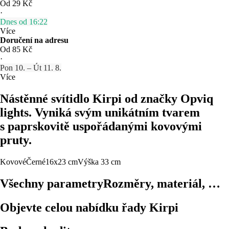
Od 29 Kč
·
Dnes od 16:22
Více
Doručení na adresu
Od 85 Kč
·
Pon 10. – Út 11. 8.
Více
Nástěnné svítidlo Kirpi od značky Opviq
lights. Vyniká svým unikátním tvarem
s paprskovitě uspořádanými kovovými
pruty.
Kovové
Černé
16x23 cm
Výška 33 cm
Všechny parametry
Rozměry, materiál, …
Objevte celou nabídku řady Kirpi