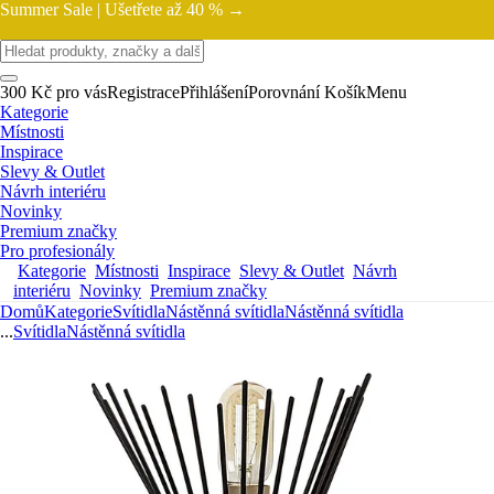
Summer Sale |
Ušetřete až 40 % →
300 Kč pro vás
Registrace
Přihlášení
Porovnání
Košík
Menu
Kategorie
Místnosti
Inspirace
Slevy & Outlet
Návrh interiéru
Novinky
Premium značky
Pro profesionály
Kategorie
Místnosti
Inspirace
Slevy & Outlet
Návrh
interiéru
Novinky
Premium značky
Domů
Kategorie
Svítidla
Nástěnná svítidla
Nástěnná svítidla
...
Svítidla
Nástěnná svítidla