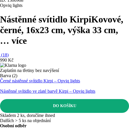
ID: 1300968
Opviq lights
Nástěnné svítidlo Kirpi
Kovové,
černé, 16x23 cm, výška 33 cm
,
…
více
(
18
)
990 Kč
Zaplatím na třetiny bez navýšení
Barva (2)
Černé nástěnné svítidlo Kirpi – Opviq lights
Nástěnné svítidlo ve zlaté barvě Kirpi – Opviq lights
DO KOŠÍKU
Skladem 2 ks, doručíme ihned
Dalších > 5 ks na objednání
Osobní odběr