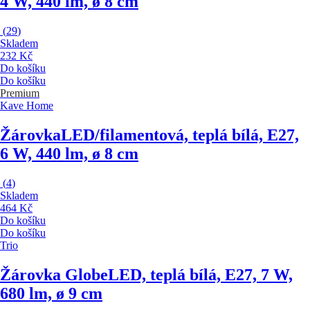
4 W, 440 lm, ø 8 cm
(
29
)
Skladem
232 Kč
Do košíku
Do košíku
Premium
Kave Home
Žárovka
LED/filamentová, teplá bílá, E27,
6 W, 440 lm, ø 8 cm
(
4
)
Skladem
464 Kč
Do košíku
Do košíku
Trio
Žárovka Globe
LED, teplá bílá, E27, 7 W,
680 lm, ø 9 cm