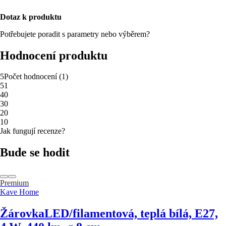
Dotaz k produktu
Potřebujete poradit s parametry nebo výběrem?
Hodnocení produktu
5
Počet hodnocení
(
1
)
5
1
4
0
3
0
2
0
1
0
Jak fungují recenze?
Bude se hodit
Premium
Kave Home
Žárovka
LED/filamentová, teplá bílá, E27,