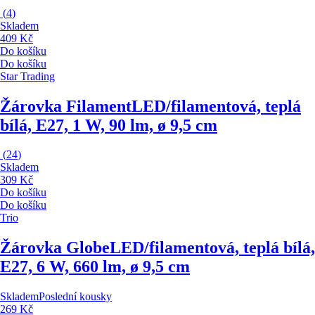
(
4
)
Skladem
409 Kč
Do košíku
Do košíku
Star Trading
Žárovka Filament
LED/filamentová, teplá
bílá, E27, 1 W, 90 lm, ø 9,5 cm
(
24
)
Skladem
309 Kč
Do košíku
Do košíku
Trio
Žárovka Globe
LED/filamentová, teplá bílá,
E27, 6 W, 660 lm, ø 9,5 cm
Skladem
Poslední kousky
269 Kč