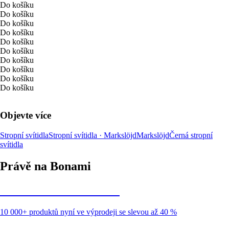
Do košíku
Do košíku
Do košíku
Do košíku
Do košíku
Do košíku
Do košíku
Do košíku
Do košíku
Do košíku
Objevte více
Stropní svítidla
Stropní svítidla · Markslöjd
Markslöjd
Černá stropní
svítidla
Právě na Bonami
Summer Sale až -40 %
10 000+ produktů nyní ve výprodeji se slevou až 40 %