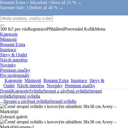
Bonami Extra × Micadoni |
Sleva až 25 % →
Summer Sale |
Ušetřete až 40 % →
300 Kč pro vás
Registrace
Přihlášení
Porovnání
Košík
Menu
Kategorie
Místnosti
Bonami Extra
Inspirace
Slevy & Outlet
Návrh interiéru
Novinky
Premium značky
Pro profesionály
Kategorie
Místnosti
Bonami Extra
Inspirace
Slevy &
Outlet
Návrh interiéru
Novinky
Premium značky
Domů
Kategorie
Svítidla
Stropní a závěsná svítidla
Stropní
svítidla
Stropní svítidla
...
Stropní a závěsná svítidla
Stropní svítidla
Zobrazit galerii