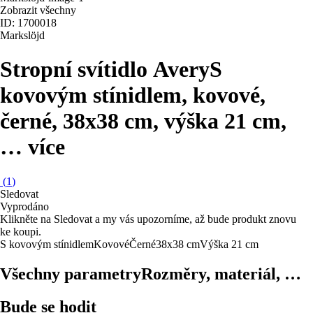
Zobrazit všechny
ID: 1700018
Markslöjd
Stropní svítidlo Avery
S
kovovým stínidlem, kovové,
černé, 38x38 cm, výška 21 cm
,
…
více
(
1
)
Sledovat
Vyprodáno
Klikněte na Sledovat a my vás upozorníme, až bude produkt znovu
ke koupi.
S kovovým stínidlem
Kovové
Černé
38x38 cm
Výška 21 cm
Všechny parametry
Rozměry, materiál, …
Bude se hodit