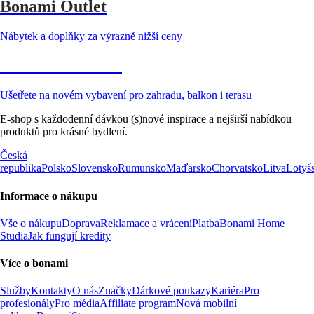
Bonami Outlet
Nábytek a doplňky za výrazně nižší ceny
Zahrada ve slevě
Ušetřete na novém vybavení pro zahradu, balkon i terasu
E-shop s každodenní dávkou (s)nové inspirace a nejširší nabídkou
produktů pro krásné bydlení.
Česká
republika
Polsko
Slovensko
Rumunsko
Maďarsko
Chorvatsko
Litva
Lotyš
Informace o nákupu
Vše o nákupu
Doprava
Reklamace a vrácení
Platba
Bonami Home
Studia
Jak fungují kredity
Více o bonami
Služby
Kontakty
O nás
Značky
Dárkové poukazy
Kariéra
Pro
profesionály
Pro média
Affiliate program
Nová mobilní