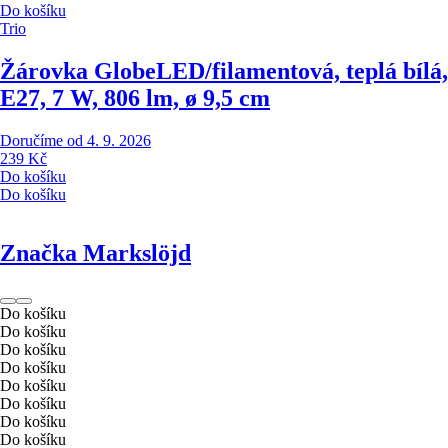
Do košíku
Trio
Žárovka Globe
LED/filamentová, teplá bílá,
E27, 7 W, 806 lm, ø 9,5 cm
Doručíme od 4. 9. 2026
239 Kč
Do košíku
Do košíku
Značka Markslöjd
Do košíku
Do košíku
Do košíku
Do košíku
Do košíku
Do košíku
Do košíku
Do košíku