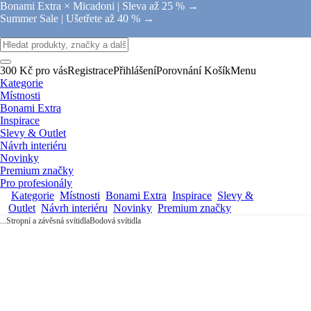
Bonami Extra × Micadoni |
Sleva až 25 % →
Summer Sale |
Ušetřete až 40 % →
300 Kč pro vás
Registrace
Přihlášení
Porovnání
Košík
Menu
Kategorie
Místnosti
Bonami Extra
Inspirace
Slevy & Outlet
Návrh interiéru
Novinky
Premium značky
Pro profesionály
Kategorie
Místnosti
Bonami Extra
Inspirace
Slevy &
Outlet
Návrh interiéru
Novinky
Premium značky
...
Stropní a závěsná svítidla
Bodová svítidla