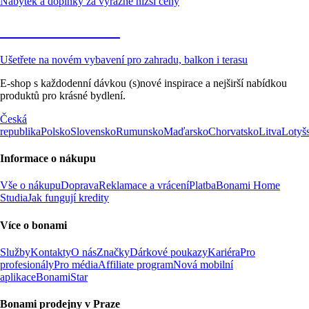
Nábytek a doplňky za výrazně nižší ceny
Zahrada ve slevě
Ušetřete na novém vybavení pro zahradu, balkon i terasu
E-shop s každodenní dávkou (s)nové inspirace a nejširší nabídkou
produktů pro krásné bydlení.
Česká
republika
Polsko
Slovensko
Rumunsko
Maďarsko
Chorvatsko
Litva
Lotyš
Informace o nákupu
Vše o nákupu
Doprava
Reklamace a vrácení
Platba
Bonami Home
Studia
Jak fungují kredity
Více o bonami
Služby
Kontakty
O nás
Značky
Dárkové poukazy
Kariéra
Pro
profesionály
Pro média
Affiliate program
Nová mobilní
aplikace
BonamiStar
Bonami prodejny v Praze