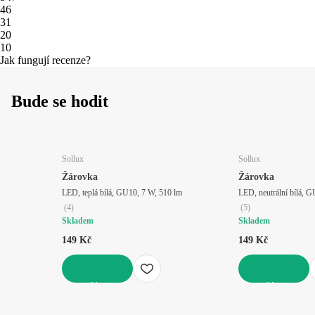
4
6
3
1
2
0
1
0
Jak fungují recenze?
Bude se hodit
Sollux
Sollux
Žárovka
Žárovka
LED, teplá bílá, GU10, 7 W, 510 lm
LED, neutrální bílá, 
(
4
)
(
5
)
Skladem
Skladem
149 Kč
149 Kč
DO KOŠÍKU
DO KOŠÍKU