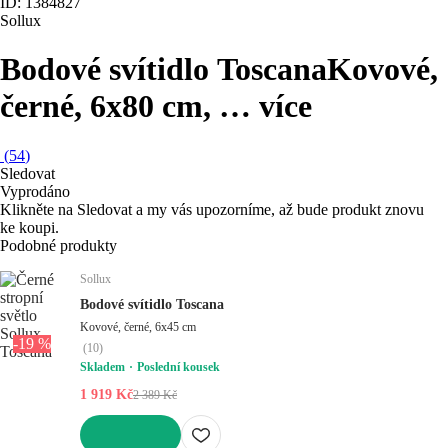
ID: 1384827
Sollux
Bodové svítidlo Toscana
Kovové,
černé, 6x80 cm
, …
více
(
54
)
Sledovat
Vyprodáno
Klikněte na Sledovat a my vás upozorníme, až bude produkt znovu
ke koupi.
Podobné produkty
Sollux
Bodové svítidlo Toscana
Kovové, černé, 6x45 cm
-19 %
(
10
)
Skladem
Poslední kousek
1 919 Kč
2 389 Kč