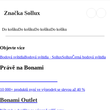
Značka Sollux
Do košíku
Do košíku
Do košíku
Do košíku
Objevte více
Bodová svítidla
Bodová svítidla · Sollux
Sollux
Černá bodová svítidla
Právě na Bonami
Summer Sale až -40 %
10 000+ produktů nyní ve výprodeji se slevou až 40 %
Bonami Outlet