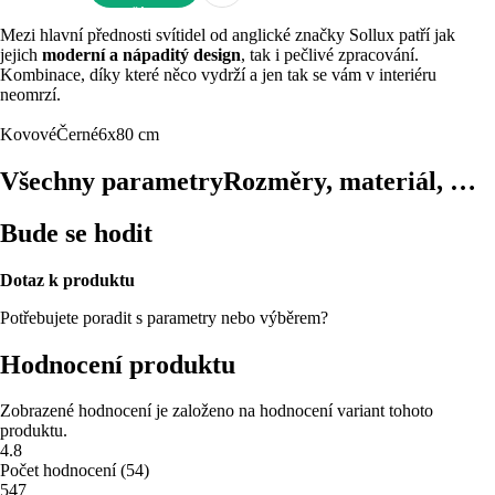
DO KOŠÍKU
Mezi hlavní přednosti svítidel od anglické značky Sollux patří jak
jejich
moderní a nápaditý design
, tak i pečlivé zpracování.
Kombinace, díky které něco vydrží a jen tak se vám v interiéru
neomrzí.
Kovové
Černé
6x80 cm
Všechny parametry
Rozměry, materiál, …
Bude se hodit
Dotaz k produktu
Potřebujete poradit s parametry nebo výběrem?
Hodnocení produktu
Zobrazené hodnocení je založeno na hodnocení variant tohoto
produktu.
4.8
Počet hodnocení
(
54
)
5
47