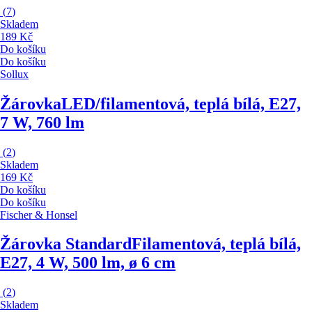
(
7
)
Skladem
189 Kč
Do košíku
Do košíku
Sollux
Žárovka
LED/filamentová, teplá bílá, E27,
7 W, 760 lm
(
2
)
Skladem
169 Kč
Do košíku
Do košíku
Fischer & Honsel
Žárovka Standard
Filamentová, teplá bílá,
E27, 4 W, 500 lm, ø 6 cm
(
2
)
Skladem