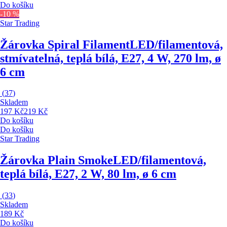
Do košíku
-10 %
Star Trading
Žárovka Spiral Filament
LED/filamentová,
stmívatelná, teplá bílá, E27, 4 W, 270 lm, ø
6 cm
(
37
)
Skladem
197 Kč
219 Kč
Do košíku
Do košíku
Star Trading
Žárovka Plain Smoke
LED/filamentová,
teplá bílá, E27, 2 W, 80 lm, ø 6 cm
(
33
)
Skladem
189 Kč
Do košíku