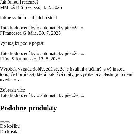
Jak fungují recenze?
M
Miloš B.
Slovensko
,
3. 2. 2026
Prkne svítidlo nad jídelní stů..l
Toto hodnocení bylo automaticky přeloženo.
F
Francesca G.
Itálie
,
30. 7. 2025
Vynikající podle popisu
Toto hodnocení bylo automaticky přeloženo.
E
Ene S.
Rumunsko
,
13. 8. 2025
Výrobek vypadá dobře, zdá se, že je kvalitní a účinný, s výjimkou
toho, že horní část, která pokrývá dráty, je vyrobena z plastu (a to není
uvedeno v ...
Zobrazit více
Toto hodnocení bylo automaticky přeloženo.
Podobné produkty
Do košíku
Do košíku