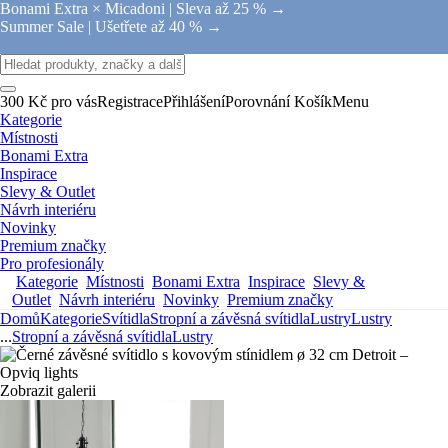
Bonami Extra × Micadoni |
Sleva až 25 % →
Summer Sale |
Ušetřete až 40 % →
300 Kč pro vás
Registrace
Přihlášení
Porovnání
Košík
Menu
Kategorie
Místnosti
Bonami Extra
Inspirace
Slevy & Outlet
Návrh interiéru
Novinky
Premium značky
Pro profesionály
Kategorie
Místnosti
Bonami Extra
Inspirace
Slevy &
Outlet
Návrh interiéru
Novinky
Premium značky
Domů
Kategorie
Svítidla
Stropní a závěsná svítidla
Lustry
Lustry
...
Stropní a závěsná svítidla
Lustry
Zobrazit galerii