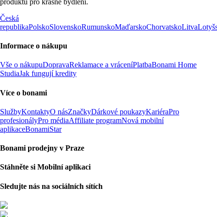
produktů pro krásné bydlení.
Česká
republika
Polsko
Slovensko
Rumunsko
Maďarsko
Chorvatsko
Litva
Lotyš
Informace o nákupu
Vše o nákupu
Doprava
Reklamace a vrácení
Platba
Bonami Home
Studia
Jak fungují kredity
Více o bonami
Služby
Kontakty
O nás
Značky
Dárkové poukazy
Kariéra
Pro
profesionály
Pro média
Affiliate program
Nová mobilní
aplikace
BonamiStar
Bonami prodejny v Praze
Stáhněte si Mobilní aplikaci
Sledujte nás na sociálních sítích