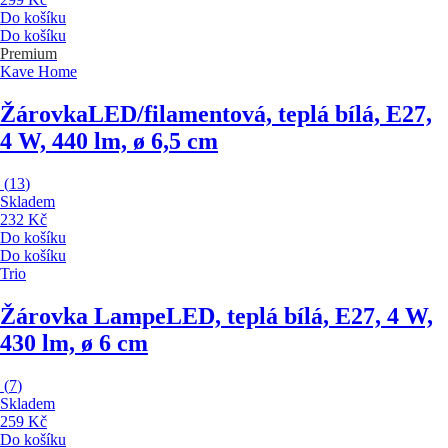
Do košíku
Do košíku
Premium
Kave Home
Žárovka
LED/filamentová, teplá bílá, E27,
4 W, 440 lm, ø 6,5 cm
(
13
)
Skladem
232 Kč
Do košíku
Do košíku
Trio
Žárovka Lampe
LED, teplá bílá, E27, 4 W,
430 lm, ø 6 cm
(
7
)
Skladem
259 Kč
Do košíku