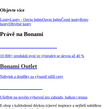
Objevte více
Lustry
Lustry · Opviq lights
Opviq lights
Černé lustry
Retro
lustry
Dřevěné lustry
Právě na Bonami
Summer Sale až -40 %
10 000+ produktů nyní ve výprodeji se slevou až 40 %
Bonami Outlet
Nábytek a doplňky za výrazně nižší ceny
Zahrada ve slevě
Ušetřete na novém vybavení pro zahradu, balkon i terasu
E-shop s každodenní dávkou (s)nové inspirace a nejširší nabídkou