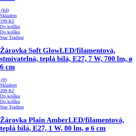
(
64
)
Skladem
199 Kč
Do košíku
Do košíku
Star Trading
Žárovka Soft Glow
LED/filamentová,
stmívatelná, teplá bílá, E27, 7 W, 700 lm, ø
6 cm
(
9
)
Skladem
209 Kč
Do košíku
Do košíku
Star Trading
Žárovka Plain Amber
LED/filamentová,
teplá bílá, E27, 1 W, 80 lm, ø 6 cm