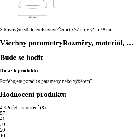
S kovovým stínidlem
Kovové
Černé
Ø 32 cm
Výška 78 cm
Všechny parametry
Rozměry, materiál, …
Bude se hodit
Dotaz k produktu
Potřebujete poradit s parametry nebo výběrem?
Hodnocení produktu
4.9
Počet hodnocení
(
8
)
5
7
4
1
3
0
2
0
1
0