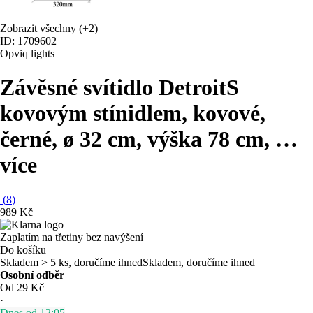
Zobrazit všechny
(+2)
ID: 1709602
Opviq lights
Závěsné svítidlo Detroit
S
kovovým stínidlem, kovové,
černé, ø 32 cm, výška 78 cm
, …
více
(
8
)
989 Kč
Zaplatím na třetiny bez navýšení
Do košíku
Skladem > 5 ks, doručíme ihned
Skladem, doručíme ihned
Osobní odběr
Od 29 Kč
·
Dnes od 12:05