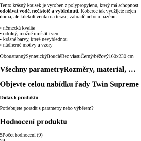
Tento krásný kousek je vyroben z polypropylenu, který má schopnost
odolávat vodě, nečistotě a vyblednutí
. Koberec tak využijete nejen
doma, ale kdekoli venku na terase, zahradě nebo u bazénu.
• německá kvalita
• odolný, možné umístit i ven
• krásné barvy, které nevyblednou
• nádherné motivy a vzory
Oboustranný
Syntetický
Bouclé
Bez vlasu
Černý/béžový
160x230 cm
Všechny parametry
Rozměry, materiál, …
Objevte celou nabídku řady Twin Supreme
Dotaz k produktu
Potřebujete poradit s parametry nebo výběrem?
Hodnocení produktu
5
Počet hodnocení
(
9
)
5
9