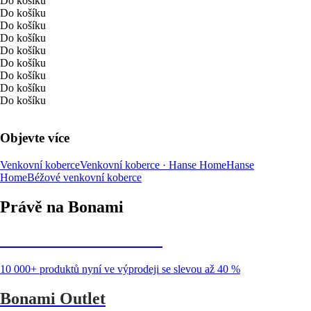
Do košíku
Do košíku
Do košíku
Do košíku
Do košíku
Do košíku
Do košíku
Do košíku
Do košíku
Objevte více
Venkovní koberce
Venkovní koberce · Hanse Home
Hanse
Home
Béžové venkovní koberce
Právě na Bonami
Summer Sale až -40 %
10 000+ produktů nyní ve výprodeji se slevou až 40 %
Bonami Outlet