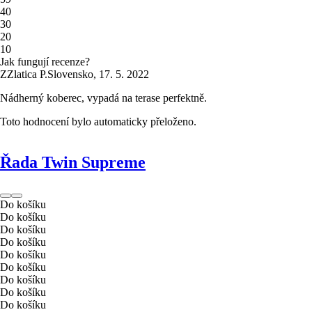
4
0
3
0
2
0
1
0
Jak fungují recenze?
Z
Zlatica P.
Slovensko
,
17. 5. 2022
Nádherný koberec, vypadá na terase perfektně.
Toto hodnocení bylo automaticky přeloženo.
Řada Twin Supreme
Do košíku
Do košíku
Do košíku
Do košíku
Do košíku
Do košíku
Do košíku
Do košíku
Do košíku