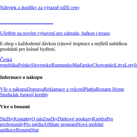
Nábytek a doplňky za výrazně nižší ceny
Zahrada ve slevě
Ušetřete na novém vybavení pro zahradu, balkon i terasu
E-shop s každodenní dávkou (s)nové inspirace a nejširší nabídkou
produktů pro krásné bydlení.
Česká
republika
Polsko
Slovensko
Rumunsko
Maďarsko
Chorvatsko
Litva
Lotyš
Informace o nákupu
Vše o nákupu
Doprava
Reklamace a vrácení
Platba
Bonami Home
Studia
Jak fungují kredity
Více o bonami
Služby
Kontakty
O nás
Značky
Dárkové poukazy
Kariéra
Pro
profesionály
Pro média
Affiliate program
Nová mobilní
aplikace
BonamiStar