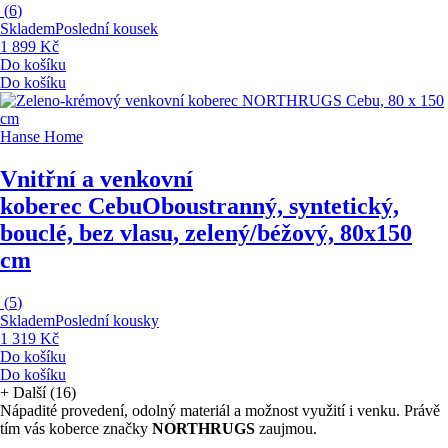
(
6
)
Skladem
Poslední kousek
1 899 Kč
Do košíku
Do košíku
Hanse Home
Vnitřní a venkovní
koberec Cebu
Oboustranný, syntetický,
bouclé, bez vlasu, zelený/béžový, 80x150
cm
(
5
)
Skladem
Poslední kousky
1 319 Kč
Do košíku
Do košíku
+
Další (16)
Nápadité provedení, odolný materiál a možnost využití i venku. Právě
tím vás koberce značky
NORTHRUGS
zaujmou.