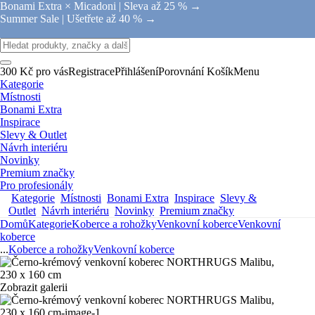
Bonami Extra × Micadoni |
Sleva až 25 % →
Summer Sale |
Ušetřete až 40 % →
300 Kč pro vás
Registrace
Přihlášení
Porovnání
Košík
Menu
Kategorie
Místnosti
Bonami Extra
Inspirace
Slevy & Outlet
Návrh interiéru
Novinky
Premium značky
Pro profesionály
Kategorie
Místnosti
Bonami Extra
Inspirace
Slevy &
Outlet
Návrh interiéru
Novinky
Premium značky
Domů
Kategorie
Koberce a rohožky
Venkovní koberce
Venkovní
koberce
...
Koberce a rohožky
Venkovní koberce
Zobrazit galerii