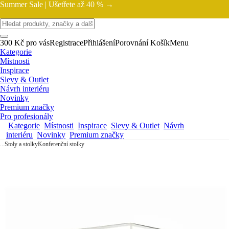
Summer Sale |
Ušetřete až 40 % →
300 Kč pro vás
Registrace
Přihlášení
Porovnání
Košík
Menu
Kategorie
Místnosti
Inspirace
Slevy & Outlet
Návrh interiéru
Novinky
Premium značky
Pro profesionály
Kategorie
Místnosti
Inspirace
Slevy & Outlet
Návrh
interiéru
Novinky
Premium značky
...
Stoly a stolky
Konferenční stolky