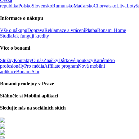
Česká
republika
Polsko
Slovensko
Rumunsko
Maďarsko
Chorvatsko
Litva
Lotyš
Informace o nákupu
Vše o nákupu
Doprava
Reklamace a vrácení
Platba
Bonami Home
Studia
Jak fungují kredity
Více o bonami
Služby
Kontakty
O nás
Značky
Dárkové poukazy
Kariéra
Pro
profesionály
Pro média
Affiliate program
Nová mobilní
aplikace
BonamiStar
Bonami prodejny v Praze
Stáhněte si Mobilní aplikaci
Sledujte nás na sociálních sítích