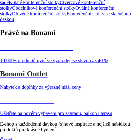
sadě
Kulaté konferenční stolky
Čtvercové konferenční
stolky
Obdélníkové konferenční stolky
Oválné konferenční
stolky
Dřevěné konferenční stolky
Konferenční stolky se skleněnou
deskou
Právě na Bonami
Summer Sale až -40 %
10 000+ produktů nyní ve výprodeji se slevou až 40 %
Bonami Outlet
Nábytek a doplňky za výrazně nižší ceny
Zahrada ve slevě
Ušetřete na novém vybavení pro zahradu, balkon i terasu
E-shop s každodenní dávkou (s)nové inspirace a nejširší nabídkou
produktů pro krásné bydlení.