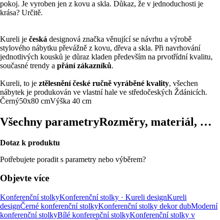
pokoj. Je vyroben jen z kovu a skla. Důkaz, že v jednoduchosti je
krása? Určitě.
Kureli je
česká
designová značka věnující se návrhu a výrobě
stylového nábytku převážně z kovu, dřeva a skla. Při navrhování
jednotlivých kousků je důraz kladen především na prvotřídní kvalitu,
současné trendy a
přání zákazníků
.
Kureli, to je
ztělesnění české ručně vyráběné kvality
, všechen
nábytek je produkován ve vlastní hale ve středočeských Ždánicích.
Černý
50x80 cm
Výška 40 cm
Všechny parametry
Rozměry, materiál, …
Dotaz k produktu
Potřebujete poradit s parametry nebo výběrem?
Objevte více
Konferenční stolky
Konferenční stolky · Kureli design
Kureli
design
Černé konferenční stolky
Konferenční stolky dekor dub
Moderní
konferenční stolky
Bílé konferenční stolky
Konferenční stolky v