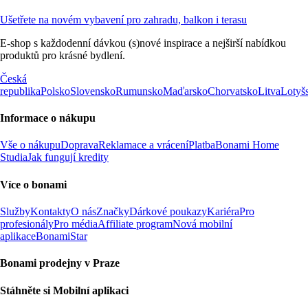
Ušetřete na novém vybavení pro zahradu, balkon i terasu
E-shop s každodenní dávkou (s)nové inspirace a nejširší nabídkou
produktů pro krásné bydlení.
Česká
republika
Polsko
Slovensko
Rumunsko
Maďarsko
Chorvatsko
Litva
Lotyš
Informace o nákupu
Vše o nákupu
Doprava
Reklamace a vrácení
Platba
Bonami Home
Studia
Jak fungují kredity
Více o bonami
Služby
Kontakty
O nás
Značky
Dárkové poukazy
Kariéra
Pro
profesionály
Pro média
Affiliate program
Nová mobilní
aplikace
BonamiStar
Bonami prodejny v Praze
Stáhněte si Mobilní aplikaci