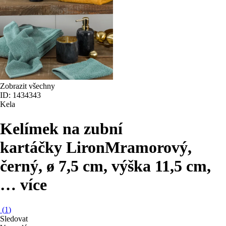
Zobrazit všechny
ID: 1434343
Kela
Kelímek na zubní
kartáčky Liron
Mramorový,
černý, ø 7,5 cm, výška 11,5 cm
,
…
více
(
1
)
Sledovat