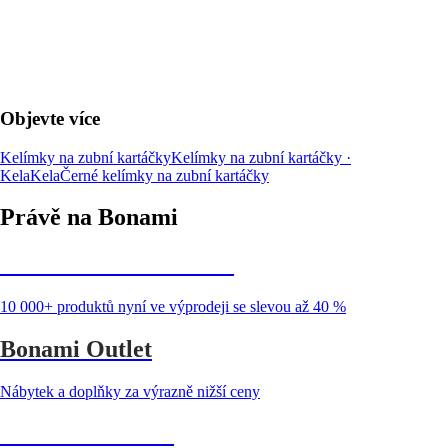
DO KOŠÍKU
Objevte více
Kelímky na zubní kartáčky
Kelímky na zubní kartáčky ·
Kela
Kela
Černé kelímky na zubní kartáčky
Právě na Bonami
Summer Sale až -40 %
10 000+ produktů nyní ve výprodeji se slevou až 40 %
Bonami Outlet
Nábytek a doplňky za výrazně nižší ceny
Zahrada ve slevě