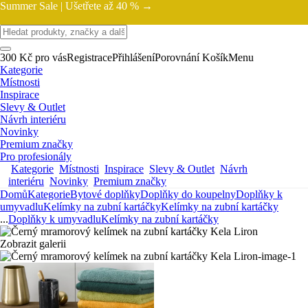
Summer Sale |
Ušetřete až 40 % →
300 Kč pro vás
Registrace
Přihlášení
Porovnání
Košík
Menu
Kategorie
Místnosti
Inspirace
Slevy & Outlet
Návrh interiéru
Novinky
Premium značky
Pro profesionály
Kategorie
Místnosti
Inspirace
Slevy & Outlet
Návrh
interiéru
Novinky
Premium značky
Domů
Kategorie
Bytové doplňky
Doplňky do koupelny
Doplňky k
umyvadlu
Kelímky na zubní kartáčky
Kelímky na zubní kartáčky
...
Doplňky k umyvadlu
Kelímky na zubní kartáčky
Zobrazit galerii