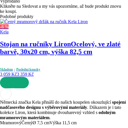
Vyprodáno
Klikněte na Sledovat a my vás upozorníme, až bude produkt znovu
ke koupi.
Podobné produkty
-8 %
Kela
Stojan na ručníky Liron
Ocelový, ve zlaté
barvě, 30x20 cm, výška 82,5 cm
Skladem
Poslední kousky
3 059 Kč
3 359 Kč
DO KOŠÍKU
Německá značka Kela přináší do našich koupelen okouzlující
spojení
nadčasového designu s výběrovými materiály
. Důkazem je i tato
kolekce Liron, která kombinuje dvoubarevný vzhled s
odolným
mramorovým materiálem
.
Mramorový
Černý
Ø 7,5 cm
Výška 11,5 cm