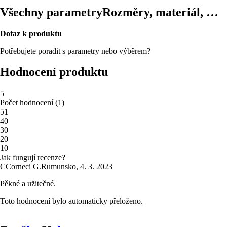
Všechny parametry
Rozměry, materiál, …
Dotaz k produktu
Potřebujete poradit s parametry nebo výběrem?
Hodnocení produktu
5
Počet hodnocení
(
1
)
5
1
4
0
3
0
2
0
1
0
Jak fungují recenze?
C
Corneci G.
Rumunsko
,
4. 3. 2023
Pěkné a užitečné.
Toto hodnocení bylo automaticky přeloženo.