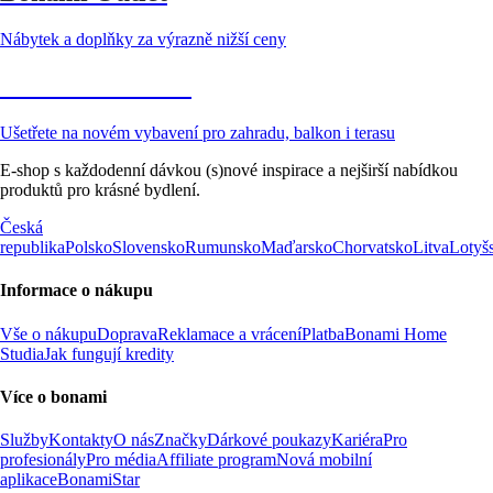
Nábytek a doplňky za výrazně nižší ceny
Zahrada ve slevě
Ušetřete na novém vybavení pro zahradu, balkon i terasu
E-shop s každodenní dávkou (s)nové inspirace a nejširší nabídkou
produktů pro krásné bydlení.
Česká
republika
Polsko
Slovensko
Rumunsko
Maďarsko
Chorvatsko
Litva
Lotyš
Informace o nákupu
Vše o nákupu
Doprava
Reklamace a vrácení
Platba
Bonami Home
Studia
Jak fungují kredity
Více o bonami
Služby
Kontakty
O nás
Značky
Dárkové poukazy
Kariéra
Pro
profesionály
Pro média
Affiliate program
Nová mobilní
aplikace
BonamiStar