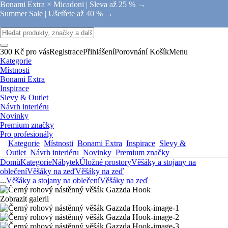
Bonami Extra × Micadoni |
Sleva až 25 % →
Summer Sale |
Ušetřete až 40 % →
300 Kč pro vás
Registrace
Přihlášení
Porovnání
Košík
Menu
Kategorie
Místnosti
Bonami Extra
Inspirace
Slevy & Outlet
Návrh interiéru
Novinky
Premium značky
Pro profesionály
Kategorie
Místnosti
Bonami Extra
Inspirace
Slevy &
Outlet
Návrh interiéru
Novinky
Premium značky
Domů
Kategorie
Nábytek
Úložné prostory
Věšáky a stojany na
oblečení
Věšáky na zeď
Věšáky na zeď
...
Věšáky a stojany na oblečení
Věšáky na zeď
Zobrazit galerii