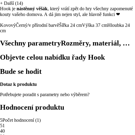
+
Další (14)
Hook je
nástěnný věšák
, který vrátí zpět do hry všechny zapomenuté
kouty vašeho domova. A dá jim nejen styl, ale hlavně funkci ❤
Kovový
Černý/v přírodní barvě
Šířka 24 cm
Výška 37 cm
Hloubka 24
cm
Všechny parametry
Rozměry, materiál, …
Objevte celou nabídku řady Hook
Bude se hodit
Dotaz k produktu
Potřebujete poradit s parametry nebo výběrem?
Hodnocení produktu
5
Počet hodnocení
(
1
)
5
1
4
0