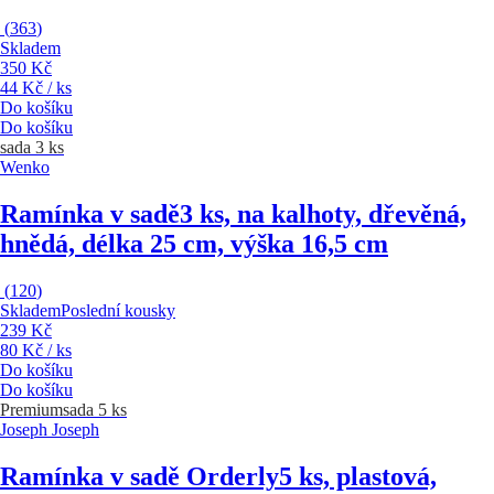
(
363
)
Skladem
350 Kč
44 Kč / ks
Do košíku
Do košíku
sada 3 ks
Wenko
Ramínka v sadě
3 ks, na kalhoty, dřevěná,
hnědá, délka 25 cm, výška 16,5 cm
(
120
)
Skladem
Poslední kousky
239 Kč
80 Kč / ks
Do košíku
Do košíku
Premium
sada 5 ks
Joseph Joseph
Ramínka v sadě Orderly
5 ks, plastová,