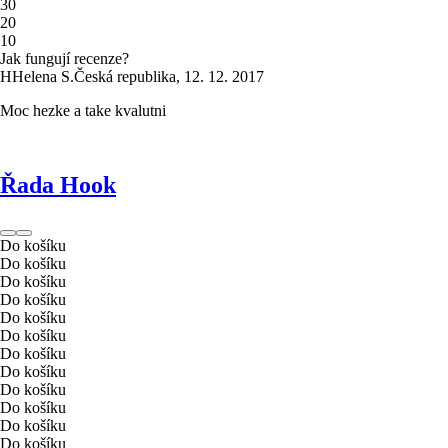
3
0
2
0
1
0
Jak fungují recenze?
H
Helena S.
Česká republika
,
12. 12. 2017
Moc hezke a take kvalutni
Řada Hook
Do košíku
Do košíku
Do košíku
Do košíku
Do košíku
Do košíku
Do košíku
Do košíku
Do košíku
Do košíku
Do košíku
Do košíku