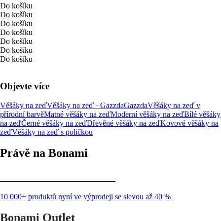
Do košíku
Do košíku
Do košíku
Do košíku
Do košíku
Do košíku
Do košíku
Objevte více
Věšáky na zeď
Věšáky na zeď · Gazzda
Gazzda
Věšáky na zeď v
přírodní barvě
Matné věšáky na zeď
Moderní věšáky na zeď
Bílé věšáky
na zeď
Černé věšáky na zeď
Dřevěné věšáky na zeď
Kovové věšáky na
zeď
Věšáky na zeď s poličkou
Právě na Bonami
Summer Sale až -40 %
10 000+ produktů nyní ve výprodeji se slevou až 40 %
Bonami Outlet