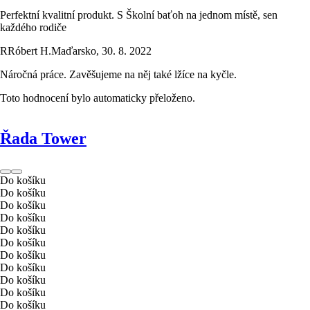
Perfektní kvalitní produkt. S Školní baťoh na jednom místě, sen
každého rodiče
R
Róbert H.
Maďarsko
,
30. 8. 2022
Náročná práce. Zavěšujeme na něj také lžíce na kyčle.
Toto hodnocení bylo automaticky přeloženo.
Řada Tower
Do košíku
Do košíku
Do košíku
Do košíku
Do košíku
Do košíku
Do košíku
Do košíku
Do košíku
Do košíku
Do košíku