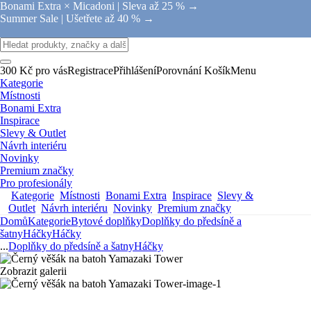
Bonami Extra × Micadoni |
Sleva až 25 % →
Summer Sale |
Ušetřete až 40 % →
300 Kč pro vás
Registrace
Přihlášení
Porovnání
Košík
Menu
Kategorie
Místnosti
Bonami Extra
Inspirace
Slevy & Outlet
Návrh interiéru
Novinky
Premium značky
Pro profesionály
Kategorie
Místnosti
Bonami Extra
Inspirace
Slevy &
Outlet
Návrh interiéru
Novinky
Premium značky
Domů
Kategorie
Bytové doplňky
Doplňky do předsíně a
šatny
Háčky
Háčky
...
Doplňky do předsíně a šatny
Háčky
Zobrazit galerii