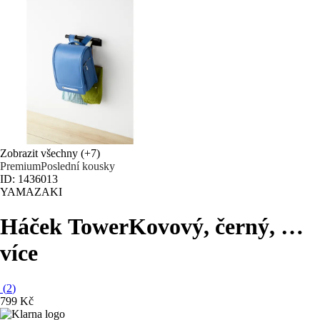
Zobrazit všechny
(+7)
Premium
Poslední kousky
ID: 1436013
YAMAZAKI
Háček Tower
Kovový, černý
, …
více
(
2
)
799 Kč