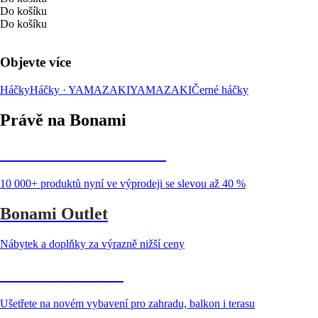
Do košíku
Do košíku
Objevte více
Háčky
Háčky · YAMAZAKI
YAMAZAKI
Černé háčky
Právě na Bonami
Summer Sale až -40 %
10 000+ produktů nyní ve výprodeji se slevou až 40 %
Bonami Outlet
Nábytek a doplňky za výrazně nižší ceny
Zahrada ve slevě
Ušetřete na novém vybavení pro zahradu, balkon i terasu