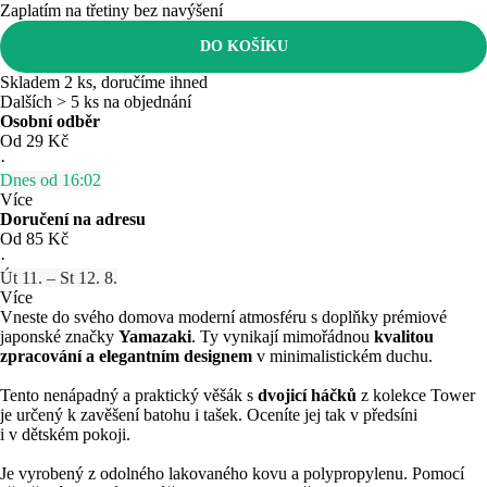
Zaplatím na třetiny bez navýšení
DO KOŠÍKU
Skladem 2 ks, doručíme ihned
Dalších > 5 ks na objednání
Osobní odběr
Od 29 Kč
·
Dnes od 16:02
Více
Doručení na adresu
Od 85 Kč
·
Út 11. – St 12. 8.
Více
Vneste do svého domova moderní atmosféru s doplňky prémiové
japonské značky
Yamazaki
. Ty vynikají mimořádnou
kvalitou
zpracování a elegantním designem
v minimalistickém duchu.
Tento nenápadný a praktický věšák s
dvojicí háčků
z kolekce Tower
je určený k zavěšení batohu i tašek. Oceníte jej tak v předsíni
i v dětském pokoji.
Je vyrobený z odolného lakovaného kovu a polypropylenu. Pomocí