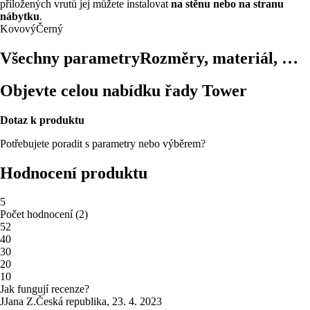
přiložených vrutů jej můžete instalovat
na stěnu nebo na stranu
nábytku
.
Kovový
Černý
Všechny parametry
Rozměry, materiál, …
Objevte celou nabídku řady Tower
Dotaz k produktu
Potřebujete poradit s parametry nebo výběrem?
Hodnocení produktu
5
Počet hodnocení
(
2
)
5
2
4
0
3
0
2
0
1
0
Jak fungují recenze?
J
Jana Z.
Česká republika
,
23. 4. 2023