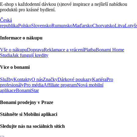
E-shop s každodenní dávkou (s)nové inspirace a nejširší nabídkou
produktů pro krásné bydlení.
Česká
republika
Polsko
Slovensko
Rumunsko
Maďarsko
Chorvatsko
Litva
Lotyš
Informace o nákupu
Vše o nákupu
Doprava
Reklamace a vrácení
Platba
Bonami Home
Studia
Jak fungují kredity
Více o bonami
Služby
Kontakty
O nás
Značky
Dárkové poukazy
Kariéra
Pro
profesionály
Pro média
Affiliate program
Nová mobilní
aplikace
BonamiStar
Bonami prodejny v Praze
Stáhněte si Mobilní aplikaci
Sledujte nás na sociálních sítích