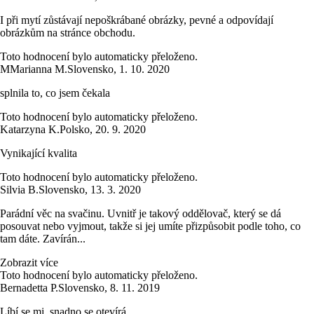
I při mytí zůstávají nepoškrábané obrázky, pevné a odpovídají
obrázkům na stránce obchodu.
Toto hodnocení bylo automaticky přeloženo.
M
Marianna M.
Slovensko
,
1. 10. 2020
splnila to, co jsem čekala
Toto hodnocení bylo automaticky přeloženo.
Katarzyna K.
Polsko
,
20. 9. 2020
Vynikající kvalita
Toto hodnocení bylo automaticky přeloženo.
Silvia B.
Slovensko
,
13. 3. 2020
Parádní věc na svačinu. Uvnitř je takový oddělovač, který se dá
posouvat nebo vyjmout, takže si jej umíte přizpůsobit podle toho, co
tam dáte. Zavírán...
Zobrazit více
Toto hodnocení bylo automaticky přeloženo.
Bernadetta P.
Slovensko
,
8. 11. 2019
Líbí se mi, snadno se otevírá