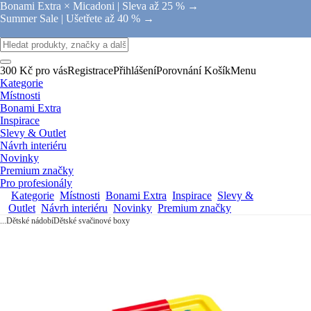
Bonami Extra × Micadoni |
Sleva až 25 % →
Summer Sale |
Ušetřete až 40 % →
300 Kč pro vás
Registrace
Přihlášení
Porovnání
Košík
Menu
Kategorie
Místnosti
Bonami Extra
Inspirace
Slevy & Outlet
Návrh interiéru
Novinky
Premium značky
Pro profesionály
Kategorie
Místnosti
Bonami Extra
Inspirace
Slevy &
Outlet
Návrh interiéru
Novinky
Premium značky
...
Dětské nádobí
Dětské svačinové boxy