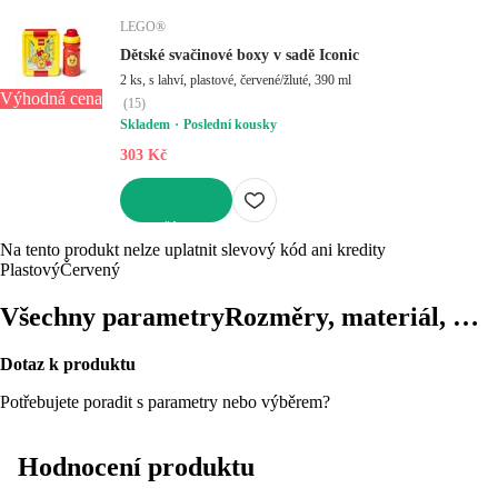
LEGO®
Dětské svačinové boxy v sadě Iconic
2 ks, s lahví, plastové, červené/žluté, 390 ml
Výhodná cena
(
15
)
Skladem
Poslední kousky
303 Kč
DO KOŠÍKU
Na tento produkt nelze uplatnit slevový kód ani kredity
Plastový
Červený
Všechny parametry
Rozměry, materiál, …
Dotaz k produktu
Potřebujete poradit s parametry nebo výběrem?
Hodnocení produktu