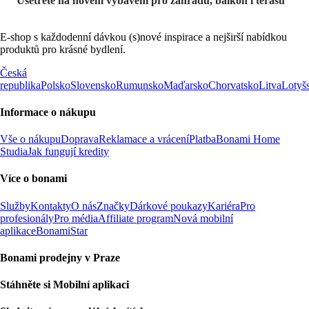
Ušetřete na novém vybavení pro zahradu, balkon i terasu
E-shop s každodenní dávkou (s)nové inspirace a nejširší nabídkou
produktů pro krásné bydlení.
Česká
republika
Polsko
Slovensko
Rumunsko
Maďarsko
Chorvatsko
Litva
Lotyš
Informace o nákupu
Vše o nákupu
Doprava
Reklamace a vrácení
Platba
Bonami Home
Studia
Jak fungují kredity
Více o bonami
Služby
Kontakty
O nás
Značky
Dárkové poukazy
Kariéra
Pro
profesionály
Pro média
Affiliate program
Nová mobilní
aplikace
BonamiStar
Bonami prodejny v Praze
Stáhněte si Mobilní aplikaci