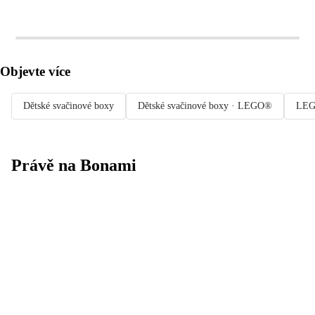
Objevte více
Dětské svačinové boxy
Dětské svačinové boxy · LEGO®
LE
Právě na Bonami
Summer Sale
až -40 %