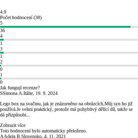
4.9
Počet hodnocení
(
38
)
5
36
4
1
3
1
2
0
1
0
Jak fungují recenze?
S
Simona A.
Itálie
,
19. 9. 2024
Lego box na svačinu, jak je znázorněno na obrázcích.Můj syn ho již
používá.Je velmi praktický, protože má pohyblivý dělící díl, takže se
dá přizpůsobi...
Zobrazit více
Toto hodnocení bylo automaticky přeloženo.
A
Adela B.
Slovensko
,
4. 11. 2021