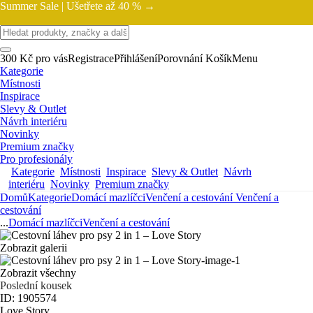
Summer Sale |
Ušetřete až 40 % →
300 Kč pro vás
Registrace
Přihlášení
Porovnání
Košík
Menu
Kategorie
Místnosti
Inspirace
Slevy & Outlet
Návrh interiéru
Novinky
Premium značky
Pro profesionály
Kategorie
Místnosti
Inspirace
Slevy & Outlet
Návrh
interiéru
Novinky
Premium značky
Domů
Kategorie
Domácí mazlíčci
Venčení a cestování
Venčení a
cestování
...
Domácí mazlíčci
Venčení a cestování
Zobrazit galerii
Zobrazit všechny
Poslední kousek
ID: 1905574
Love Story