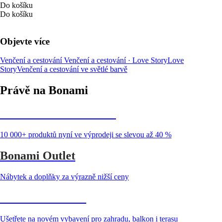
Do košíku
Do košíku
Objevte více
Venčení a cestování
Venčení a cestování · Love Story
Love
Story
Venčení a cestování ve světlé barvě
Právě na Bonami
Summer Sale až -40 %
10 000+ produktů nyní ve výprodeji se slevou až 40 %
Bonami Outlet
Nábytek a doplňky za výrazně nižší ceny
Zahrada ve slevě
Ušetřete na novém vybavení pro zahradu, balkon i terasu