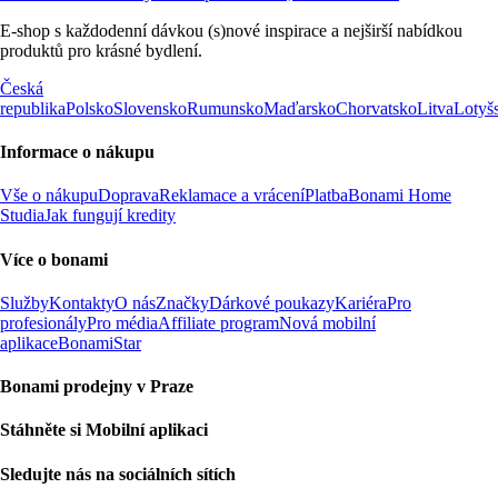
E-shop s každodenní dávkou (s)nové inspirace a nejširší nabídkou
produktů pro krásné bydlení.
Česká
republika
Polsko
Slovensko
Rumunsko
Maďarsko
Chorvatsko
Litva
Lotyš
Informace o nákupu
Vše o nákupu
Doprava
Reklamace a vrácení
Platba
Bonami Home
Studia
Jak fungují kredity
Více o bonami
Služby
Kontakty
O nás
Značky
Dárkové poukazy
Kariéra
Pro
profesionály
Pro média
Affiliate program
Nová mobilní
aplikace
BonamiStar
Bonami prodejny v Praze
Stáhněte si Mobilní aplikaci
Sledujte nás na sociálních sítích