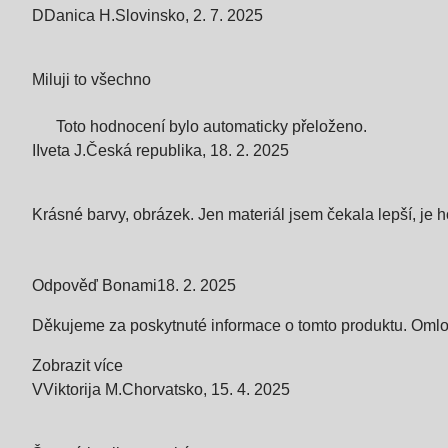
D
Danica H.
Slovinsko
,
2. 7. 2025
Miluji to všechno
Toto hodnocení bylo automaticky přeloženo.
I
Iveta J.
Česká republika
,
18. 2. 2025
Krásné barvy, obrázek. Jen materiál jsem čekala lepší, je 
Odpověď Bonami
18. 2. 2025
Děkujeme za poskytnuté informace o tomto produktu. Oml
Zobrazit více
V
Viktorija M.
Chorvatsko
,
15. 4. 2025