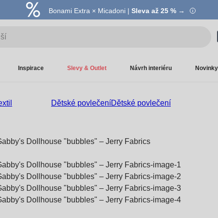
Bonami Extra × Micadoni |
Summer Sale |
Ušetřete až 40 % →
Sleva až 25 % →
Inspirace
Slevy & Outlet
Návrh interiéru
Novinky
xtil
Dětské povlečení
Dětské povlečení