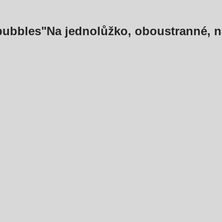
bubbles"
Na jednolůžko, oboustranné, na