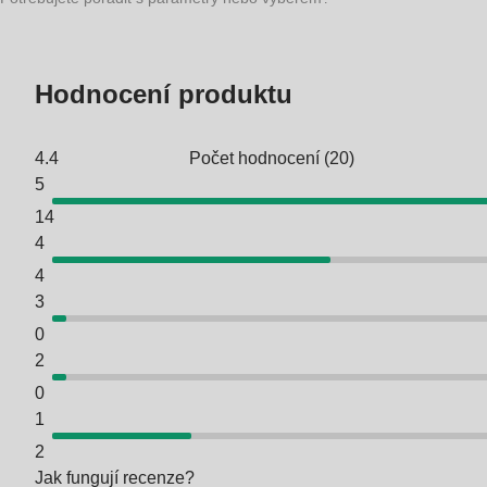
Hodnocení produktu
4.4
Počet hodnocení
(
20
)
5
14
4
4
3
0
2
0
1
2
Jak fungují recenze?