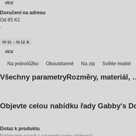
VÍCE
Doručení na adresu
Od 85 Kč
·
Út 11. – St 12. 8.
VÍCE
Na jednolůžko
Oboustranné
Na zip
Světle modré
Všechny parametry
Rozměry, materiál, 
Objevte celou nabídku řady Gabby's D
Dotaz k produktu
Potřebujete poradit s parametry nebo výběrem?