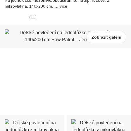
Na jednolůžko, nežehlivé/oboustranné, na zip, růžové, z
mikrovlákna, 140x200 cm
, …
více
(
11
)
Zobrazit galerii