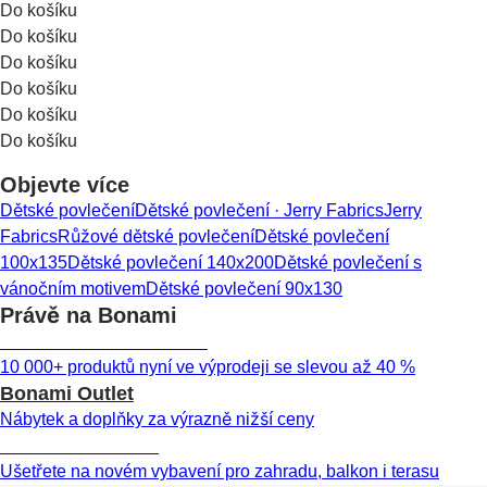
Do košíku
Do košíku
Do košíku
Do košíku
Do košíku
Do košíku
Objevte více
Dětské povlečení
Dětské povlečení · Jerry Fabrics
Jerry
Fabrics
Růžové dětské povlečení
Dětské povlečení
100x135
Dětské povlečení 140x200
Dětské povlečení s
vánočním motivem
Dětské povlečení 90x130
Právě na Bonami
Summer Sale až -40 %
10 000+ produktů nyní ve výprodeji se slevou až 40 %
Bonami Outlet
Nábytek a doplňky za výrazně nižší ceny
Zahrada ve slevě
Ušetřete na novém vybavení pro zahradu, balkon i terasu