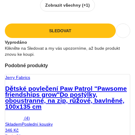
Zobrazit všechny
(+1)
SLEDOVAT
Vyprodáno
Klikněte na Sledovat a my vás upozorníme, až bude produkt
znovu ke koupi.
Podobné produkty
Jerry Fabrics
Dětské povlečení Paw Patrol "Pawsome
friendships grow"
Do postýlky,
oboustranné, na zip, růžové, bavlněné,
100x135 cm
(
4
)
Skladem
Poslední kousky
346 Kč