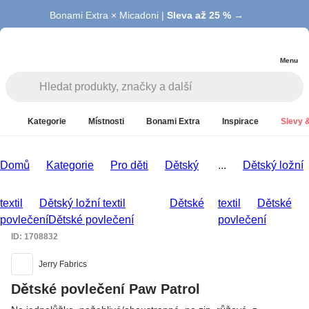
Bonami Extra × Micadoni |
Summer Sale |
Ušetřete až 40 % →
Sleva až 25 % →
Menu
Kategorie
Místnosti
Bonami Extra
Inspirace
Slevy &
Domů
Kategorie
Pro děti
Dětský
...
Dětský ložní
textil
Dětský ložní textil
Dětské
textil
Dětské
povlečení
Dětské povlečení
povlečení
ID: 1708832
Jerry Fabrics
Dětské povlečení Paw Patrol