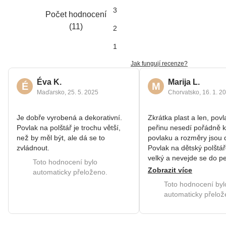
3
Počet hodnocení
(
11
)
2
1
Jak fungují recenze?
Éva K.
Marija L.
É
M
Maďarsko
,
25. 5. 2025
Chorvatsko
,
16. 1. 2
Je dobře vyrobená a dekorativní.
Zkrátka plast a len, povl
Povlak na polštář je trochu větší,
peřinu nesedí pořádně 
než by měl být, ale dá se to
povlaku a rozměry jsou 
zvládnout.
Povlak na dětský polštáře
velký a nevejde se do pe
Toto hodnocení bylo
Zobrazit více
automaticky přeloženo.
Toto hodnocení byl
automaticky přelož