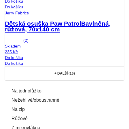
Do košíku
Do košíku
Jerry Fabrics
Dětská osuška Paw Patrol
Bavlněná,
růžová, 70x140 cm
(
2
)
Skladem
235 Kč
Do košíku
Do košíku
+
DALŠÍ (16)
Na jednolůžko
Nežehlivé/oboustranné
Na zip
Růžové
Z mikrovlákna