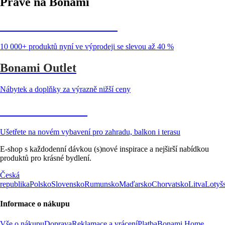
Právě na Bonami
Summer Sale až -40 %
10 000+ produktů nyní ve výprodeji se slevou až 40 %
Bonami Outlet
Nábytek a doplňky za výrazně nižší ceny
Zahrada ve slevě
Ušetřete na novém vybavení pro zahradu, balkon i terasu
E-shop s každodenní dávkou (s)nové inspirace a nejširší nabídkou
produktů pro krásné bydlení.
Česká
republika
Polsko
Slovensko
Rumunsko
Maďarsko
Chorvatsko
Litva
Lotyš
Informace o nákupu
Vše o nákupu
Doprava
Reklamace a vrácení
Platba
Bonami Home