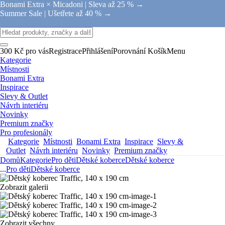
Bonami Extra × Micadoni |
Sleva až 25 % →
Summer Sale |
Ušetřete až 40 % →
300 Kč pro vás
Registrace
Přihlášení
Porovnání
Košík
Menu
Kategorie
Místnosti
Bonami Extra
Inspirace
Slevy & Outlet
Návrh interiéru
Novinky
Premium značky
Pro profesionály
Kategorie
Místnosti
Bonami Extra
Inspirace
Slevy &
Outlet
Návrh interiéru
Novinky
Premium značky
Domů
Kategorie
Pro děti
Dětské koberce
Dětské koberce
...
Pro děti
Dětské koberce
Zobrazit galerii
Zobrazit všechny