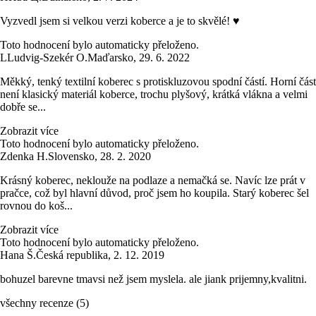
Vyzvedl jsem si velkou verzi koberce a je to skvělé! ♥
Toto hodnocení bylo automaticky přeloženo.
L
Ludvig-Szekér O.
Maďarsko
,
29. 6. 2022
Měkký, tenký textilní koberec s protiskluzovou spodní částí. Horní část
není klasický materiál koberce, trochu plyšový, krátká vlákna a velmi
dobře se...
Zobrazit více
Toto hodnocení bylo automaticky přeloženo.
Zdenka H.
Slovensko
,
28. 2. 2020
Krásný koberec, neklouže na podlaze a nemačká se. Navíc lze prát v
pračce, což byl hlavní důvod, proč jsem ho koupila. Starý koberec šel
rovnou do koš...
Zobrazit více
Toto hodnocení bylo automaticky přeloženo.
Hana Š.
Česká republika
,
2. 12. 2019
bohuzel barevne tmavsi než jsem myslela. ale jiank prijemny,kvalitni.
všechny recenze
(
5
)