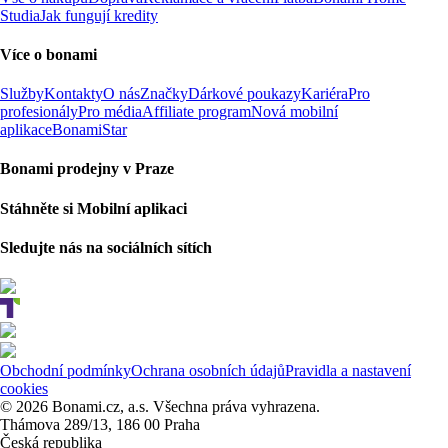
Studia
Jak fungují kredity
Více o bonami
Služby
Kontakty
O nás
Značky
Dárkové poukazy
Kariéra
Pro
profesionály
Pro média
Affiliate program
Nová mobilní
aplikace
BonamiStar
Bonami prodejny v Praze
Stáhněte si Mobilní aplikaci
Sledujte nás na sociálních sítích
Obchodní podmínky
Ochrana osobních údajů
Pravidla a nastavení
cookies
© 2026 Bonami.cz, a.s. Všechna práva vyhrazena.
Thámova 289/13, 186 00 Praha
Česká republika