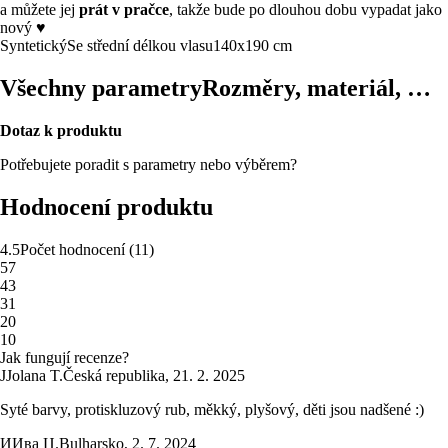
a můžete jej
prát v pračce
, takže bude po dlouhou dobu vypadat jako
nový ♥
Syntetický
Se střední délkou vlasu
140x190 cm
Všechny parametry
Rozměry, materiál, …
Dotaz k produktu
Potřebujete poradit s parametry nebo výběrem?
Hodnocení produktu
4.5
Počet hodnocení
(
11
)
5
7
4
3
3
1
2
0
1
0
Jak fungují recenze?
J
Jolana T.
Česká republika
,
21. 2. 2025
Syté barvy, protiskluzový rub, měkký, plyšový, děti jsou nadšené :)
И
Ива Ц.
Bulharsko
,
2. 7. 2024