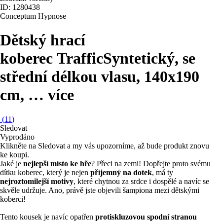
ID: 1280438
Conceptum Hypnose
Dětský hrací
koberec Traffic
Syntetický, se
střední délkou vlasu, 140x190
cm
, …
více
(
11
)
Sledovat
Vyprodáno
Klikněte na Sledovat a my vás upozorníme, až bude produkt znovu
ke koupi.
Jaké je
nejlepší místo ke hře
? Přeci na zemi! Dopřejte proto svému
dítku koberec, který je nejen
příjemný na dotek
, má ty
nejroztomilejší motivy
, které chytnou za srdce i dospělé a navíc se
skvěle udržuje. Ano, právě jste objevili šampiona mezi dětskými
koberci!
Tento kousek je navíc opatřen
protiskluzovou spodní stranou