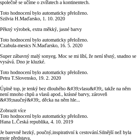
společně se učíme o zvířatech a kontinentech.
Toto hodnocení bylo automaticky přeloženo.
Szilvia H.
Maďarsko
,
1. 10. 2020
Pěkný výrobek, extra měkký, jasné barvy
Toto hodnocení bylo automaticky přeloženo.
Czabula-mesics N.
Maďarsko
,
16. 5. 2020
Super zábavný malý sonyeg. Moc se mi líbí, že není těsný, snadno se
vysává. Dno je kluzké.
Toto hodnocení bylo automaticky přeloženo.
Petra T.
Slovensko
,
19. 2. 2020
Úplně top, je tenký bez dlouhého &#39;vlasu&#39;, takže na něm
není mnoho chpů a vlasů apod., krásné barvy, zároveň
&#39;naučný&#39;, děcka na něm hle...
Zobrazit více
Toto hodnocení bylo automaticky přeloženo.
Hana L.
Česká republika
,
4. 10. 2019
Je barevně hezký, poučný,inspirativní k cestování.Silnější než byla
moje představa.