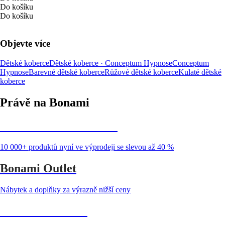
Do košíku
Do košíku
Objevte více
Dětské koberce
Dětské koberce · Conceptum Hypnose
Conceptum
Hypnose
Barevné dětské koberce
Růžové dětské koberce
Kulaté dětské
koberce
Právě na Bonami
Summer Sale až -40 %
10 000+ produktů nyní ve výprodeji se slevou až 40 %
Bonami Outlet
Nábytek a doplňky za výrazně nižší ceny
Zahrada ve slevě