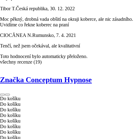
Tibor T.
Česká republika
,
30. 12. 2022
Moc pěkný, drobná vada obšití na okraji koberce, ale nic zásadního.
Uvidíme co řekne koberec na praní
CIOCĂNEA N.
Rumunsko
,
7. 4. 2021
Tenčí, než jsem očekával, ale kvalitativní
Toto hodnocení bylo automaticky přeloženo.
všechny recenze
(
19
)
Značka Conceptum Hypnose
Do košíku
Do košíku
Do košíku
Do košíku
Do košíku
Do košíku
Do košíku
Do košíku