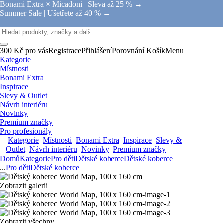
Bonami Extra × Micadoni |
Sleva až 25 % →
Summer Sale |
Ušetřete až 40 % →
300 Kč pro vás
Registrace
Přihlášení
Porovnání
Košík
Menu
Kategorie
Místnosti
Bonami Extra
Inspirace
Slevy & Outlet
Návrh interiéru
Novinky
Premium značky
Pro profesionály
Kategorie
Místnosti
Bonami Extra
Inspirace
Slevy &
Outlet
Návrh interiéru
Novinky
Premium značky
Domů
Kategorie
Pro děti
Dětské koberce
Dětské koberce
...
Pro děti
Dětské koberce
Zobrazit galerii
Zobrazit všechny