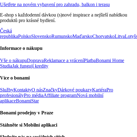
Ušetřete na novém vybavení pro zahradu, balkon i terasu
E-shop s každodenní dávkou (s)nové inspirace a nejširší nabídkou
produktů pro krásné bydlení.
Česká
republika
Polsko
Slovensko
Rumunsko
Maďarsko
Chorvatsko
Litva
Lotyš
Informace o nákupu
Vše o nákupu
Doprava
Reklamace a vrácení
Platba
Bonami Home
Studia
Jak fungují kredity
Více o bonami
Služby
Kontakty
O nás
Značky
Dárkové poukazy
Kariéra
Pro
profesionály
Pro média
Affiliate program
Nová mobilní
aplikace
BonamiStar
Bonami prodejny v Praze
Stáhněte si Mobilní aplikaci
Sledujte nás na sociálních sítích