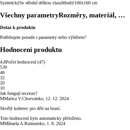
Syntetický
Se střední délkou vlasu
Modrý
100x160 cm
Všechny parametry
Rozměry, materiál, …
Dotaz k produktu
Potřebujete poradit s parametry nebo výběrem?
Hodnocení produktu
4.8
Počet hodnocení
(
47
)
5
39
4
6
3
2
2
0
1
0
Jak fungují recenze?
M
Marica V.
Chorvatsko
,
12. 12. 2024
Skvělý koberec pro děti na hraní.
Toto hodnocení bylo automaticky přeloženo.
M
Mihaela A.
Rumunsko
,
1. 8. 2024