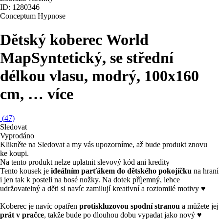
ID: 1280346
Conceptum Hypnose
Dětský koberec World
Map
Syntetický, se střední
délkou vlasu, modrý, 100x160
cm
, …
více
(
47
)
Sledovat
Vyprodáno
Klikněte na Sledovat a my vás upozorníme, až bude produkt znovu
ke koupi.
Na tento produkt nelze uplatnit slevový kód ani kredity
Tento kousek je
ideálním parťákem do dětského pokojíčku
na hraní
i jen tak k posteli na bosé nožky. Na dotek příjemný, lehce
udržovatelný a děti si navíc zamilují kreativní a roztomilé motivy ♥
Koberec je navíc opatřen
protiskluzovou spodní stranou
a můžete jej
prát v pračce
, takže bude po dlouhou dobu vypadat jako nový ♥