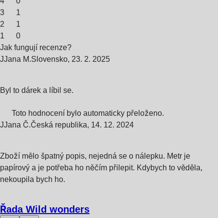
4
0
3
1
2
1
1
0
Jak fungují recenze?
J
Jana M.
Slovensko
,
23. 2. 2025
Byl to dárek a líbil se.
Toto hodnocení bylo automaticky přeloženo.
J
Jana Č.
Česká republika
,
14. 12. 2024
Zboží mělo špatný popis, nejedná se o nálepku. Metr je
papírový a je potřeba ho něčím přilepit. Kdybych to věděla,
nekoupila bych ho.
Řada Wild wonders