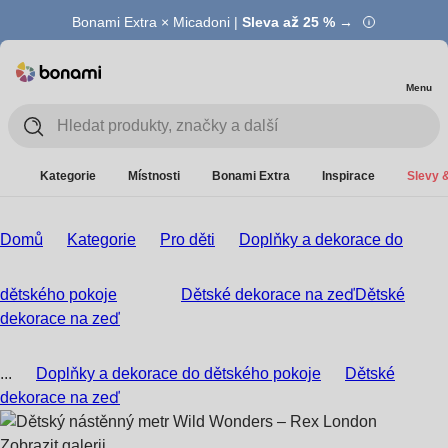
Bonami Extra × Micadoni |
Summer Sale |
Ušetřete až 40 % →
Sleva až 25 % →
Menu
Kategorie
Místnosti
Bonami Extra
Inspirace
Slevy &
Domů
Kategorie
Pro děti
Doplňky a dekorace do
dětského pokoje
Dětské dekorace na zeď
Dětské
dekorace na zeď
...
Doplňky a dekorace do dětského pokoje
Dětské
dekorace na zeď
Zobrazit galerii