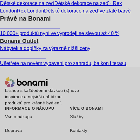
Dětské dekorace na zeď
Dětské dekorace na zeď · Rex
London
Rex London
Dětské dekorace na zeď ve zlaté barvě
Právě na Bonami
Summer Sale až -40 %
10 000+ produktů nyní ve výprodeji se slevou až 40 %
Bonami Outlet
Nábytek a doplňky za výrazně nižší ceny
Zahrada ve slevě
Ušetřete na novém vybavení pro zahradu, balkon i terasu
E-shop s každodenní dávkou (s)nové
inspirace a nejširší nabídkou
produktů pro krásné bydlení.
INFORMACE O NÁKUPU
VÍCE O BONAMI
Vše o nákupu
Služby
Doprava
Kontakty