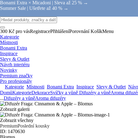
Bonami Extra × Micadoni |
Sleva až 25 % →
Summer Sale |
Ušetřete až 40 % →
300 Kč pro vás
Registrace
Přihlášení
Porovnání
Košík
Menu
Kategorie
Místnosti
Bonami Extra
Inspirace
Slevy & Outlet
Návrh interiéru
Novinky
Premium značky
Pro profesionály
Kategorie
Místnosti
Bonami Extra
Inspirace
Slevy & Outlet
Návrh
Domů
Kategorie
Dekorace
Svíčky a vůně
Difuzéry a vůně
Aroma difuzé
...
Difuzéry a vůně
Aroma difuzéry
Zobrazit galerii
Zobrazit všechny
Premium
Poslední kousky
ID: 1470630
Blomus