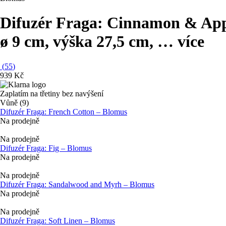
Difuzér Fraga: Cinnamon & Ap
ø 9 cm, výška 27,5 cm
, …
více
(
55
)
939 Kč
Zaplatím na třetiny bez navýšení
Vůně (9)
Difuzér Fraga: French Cotton – Blomus
Na prodejně
Na prodejně
Difuzér Fraga: Fig – Blomus
Na prodejně
Na prodejně
Difuzér Fraga: Sandalwood and Myrh – Blomus
Na prodejně
Na prodejně
Difuzér Fraga: Soft Linen – Blomus