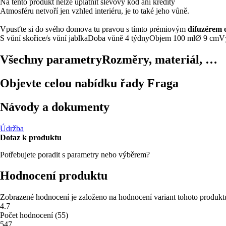
Na tento produkt nelze uplatnit slevový kód ani kredity
Atmosféru netvoří jen vzhled interiéru, je to také jeho vůně.
Vpusťte si do svého domova tu pravou s tímto prémiovým
difuzérem 
S vůní skořice/s vůní jablka
Doba vůně 4 týdny
Objem 100 ml
Ø 9 cm
V
Všechny parametry
Rozměry, materiál, …
Objevte celou nabídku řady Fraga
Návody a dokumenty
Údržba
Dotaz k produktu
Potřebujete poradit s parametry nebo výběrem?
Hodnocení produktu
Zobrazené hodnocení je založeno na hodnocení variant tohoto produkt
4.7
Počet hodnocení
(
55
)
5
47