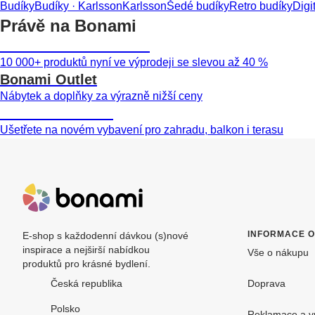
Budíky
Budíky · Karlsson
Karlsson
Šedé budíky
Retro budíky
Digi
Právě na Bonami
Summer Sale až -40 %
10 000+ produktů nyní ve výprodeji se slevou až 40 %
Bonami Outlet
Nábytek a doplňky za výrazně nižší ceny
Zahrada ve slevě
Ušetřete na novém vybavení pro zahradu, balkon i terasu
INFORMACE 
E-shop s každodenní dávkou (s)nové
inspirace a nejširší nabídkou
Vše o nákupu
produktů pro krásné bydlení.
Česká republika
Doprava
Polsko
Reklamace a v