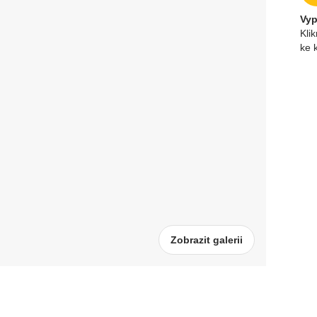
Vy
Kli
ke 
Zobrazit galerii