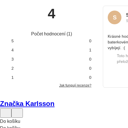
4
S
S
S
Počet hodnocení
(
1
)
Krásné hod
5
0
baterkovém
vybíjejí. :(
4
1
Toto 
3
0
přelo
2
0
1
0
Jak fungují recenze?
Značka Karlsson
Do košíku