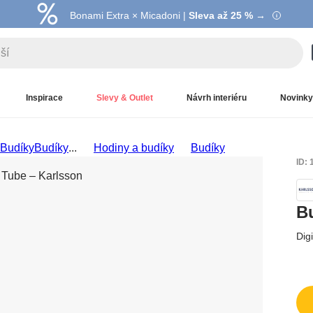
Bonami Extra × Micadoni |
Summer Sale |
Ušetřete až 40 % →
Sleva až 25 % →
Inspirace
Slevy & Outlet
Návrh interiéru
Novinky
Budíky
Budíky
...
Hodiny a budíky
Budíky
ID:
B
Dig