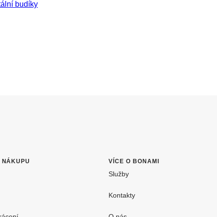
tální budíky
O NÁKUPU
VÍCE O BONAMI
Služby
Kontakty
rácení
O nás