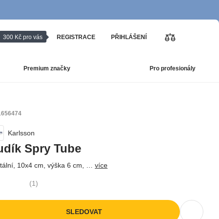
300 Kč pro vás
REGISTRACE
PŘIHLÁŠENÍ
Premium značky
Pro profesionály
 1656474
Karlsson
udík Spry Tube
itální, 10x4 cm, výška 6 cm
, …
více
(
1
)
SLEDOVAT