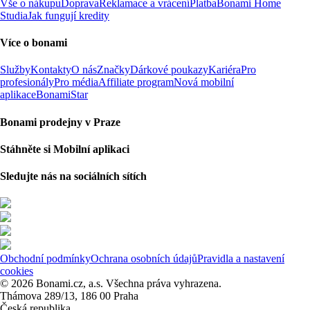
Vše o nákupu
Doprava
Reklamace a vrácení
Platba
Bonami Home
Studia
Jak fungují kredity
Více o bonami
Služby
Kontakty
O nás
Značky
Dárkové poukazy
Kariéra
Pro
profesionály
Pro média
Affiliate program
Nová mobilní
aplikace
BonamiStar
Bonami prodejny v Praze
Stáhněte si Mobilní aplikaci
Sledujte nás na sociálních sítích
Obchodní podmínky
Ochrana osobních údajů
Pravidla a nastavení
cookies
© 2026 Bonami.cz, a.s. Všechna práva vyhrazena.
Thámova 289/13, 186 00 Praha
Česká republika