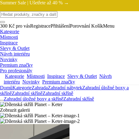
Summer Sale |
Ušetřete až 40 % →
300 Kč pro vás
Registrace
Přihlášení
Porovnání
Košík
Menu
Kategorie
Místnosti
Inspirace
Slevy & Outlet
Návrh interiéru
Novinky
Premium značky
Pro profesionály
Kategorie
Místnosti
Inspirace
Slevy & Outlet
Návrh
interiéru
Novinky
Premium značky
Domů
Kategorie
Zahrada
Zahradní nábytek
Zahradní úložné boxy a
skříně
Zahradní skříně
Zahradní skříně
...
Zahradní úložné boxy a skříně
Zahradní skříně
Zobrazit galerii