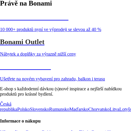
Právě na Bonami
Summer Sale až -40 %
10 000+ produktů nyní ve výprodeji se slevou až 40 %
Bonami Outlet
Nábytek a doplňky za výrazně nižší ceny
Zahrada ve slevě
Ušetřete na novém vybavení pro zahradu, balkon i terasu
E-shop s každodenní dávkou (s)nové inspirace a nejširší nabídkou
produktů pro krásné bydlení.
Česká
republika
Polsko
Slovensko
Rumunsko
Maďarsko
Chorvatsko
Litva
Lotyš
Informace o nákupu