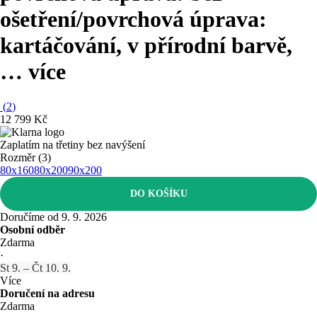
ošetření/povrchová úprava:
kartáčování, v přírodní barvě
,
…
více
(
2
)
12 799 Kč
Zaplatím na třetiny bez navýšení
Rozměr (3)
80x160
80x200
90x200
DO KOŠÍKU
Doručíme od 9. 9. 2026
Osobní odběr
Zdarma
·
St 9. – Čt 10. 9.
Více
Doručení na adresu
Zdarma