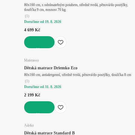
80x160 cm, s odnímatelným potahem, středně tvrdá, pěnová/do postýlky,
tloušťka 9 cm, nosnost 70 kg
(
1
)
Doručíme od 19. 8. 2026
4 699 Kč
DO KOŠÍKU
Materasso
Dětská matrace Driemko Eco
80x160 cm, antialergenní, středně tvrdá, pěnová/do postýlky, tloušťka 8 cm
(
1
)
Doručíme od 31. 8. 2026
2 199 Kč
DO KOŠÍKU
Adeko
Dětská matrace Standard B