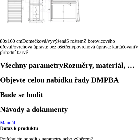
80x160 cm
Domečková/vyvýšená
S roštem
Z borovicového
dřeva
Povrchová úprava: bez ošetření/povrchová úprava: kartáčování
V
přírodní barvě
Všechny parametry
Rozměry, materiál, …
Objevte celou nabídku řady DMPBA
Bude se hodit
Návody a dokumenty
Manuál
Dotaz k produktu
Potřebujete poradit s parametry nebo výběrem?