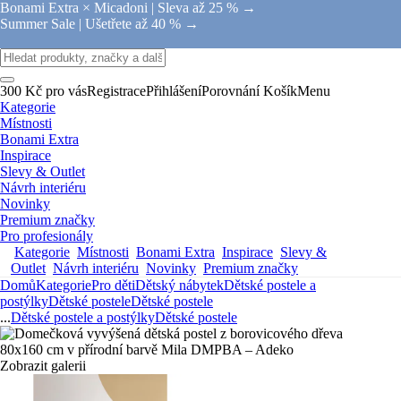
Bonami Extra × Micadoni |
Sleva až 25 % →
Summer Sale |
Ušetřete až 40 % →
300 Kč pro vás
Registrace
Přihlášení
Porovnání
Košík
Menu
Kategorie
Místnosti
Bonami Extra
Inspirace
Slevy & Outlet
Návrh interiéru
Novinky
Premium značky
Pro profesionály
Kategorie
Místnosti
Bonami Extra
Inspirace
Slevy &
Outlet
Návrh interiéru
Novinky
Premium značky
Domů
Kategorie
Pro děti
Dětský nábytek
Dětské postele a
postýlky
Dětské postele
Dětské postele
...
Dětské postele a postýlky
Dětské postele
Zobrazit galerii