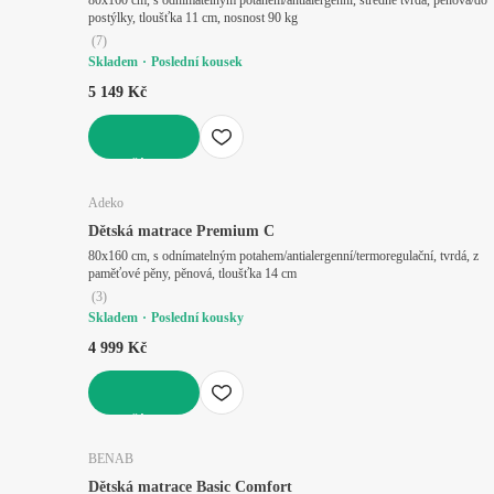
80x160 cm, s odnímatelným potahem/antialergenní, středně tvrdá, pěnová/do
postýlky, tloušťka 11 cm, nosnost 90 kg
(
7
)
Skladem
Poslední kousek
5 149 Kč
DO KOŠÍKU
Adeko
Dětská matrace Premium C
80x160 cm, s odnímatelným potahem/antialergenní/termoregulační, tvrdá, z
paměťové pěny, pěnová, tloušťka 14 cm
(
3
)
Skladem
Poslední kousky
4 999 Kč
DO KOŠÍKU
BENAB
Dětská matrace Basic Comfort