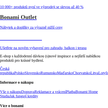
10 000+ produktů nyní ve výprodeji se slevou až 40 %
Bonami Outlet
Nábytek a doplňky za výrazně nižší ceny
Zahrada ve slevě
Ušetřete na novém vybavení pro zahradu, balkon i terasu
E-shop s každodenní dávkou (s)nové inspirace a nejširší nabídkou
produktů pro krásné bydlení.
Česká
republika
Polsko
Slovensko
Rumunsko
Maďarsko
Chorvatsko
Litva
Lotyš
Informace o nákupu
Vše o nákupu
Doprava
Reklamace a vrácení
Platba
Bonami Home
Studia
Jak fungují kredity
Více o bonami