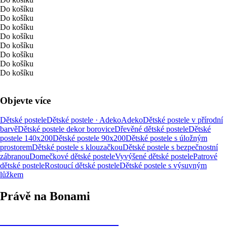
Do košíku
Do košíku
Do košíku
Do košíku
Do košíku
Do košíku
Do košíku
Do košíku
Objevte více
Dětské postele
Dětské postele · Adeko
Adeko
Dětské postele v přírodní
barvě
Dětské postele dekor borovice
Dřevěné dětské postele
Dětské
postele 140x200
Dětské postele 90x200
Dětské postele s úložným
prostorem
Dětské postele s klouzačkou
Dětské postele s bezpečnostní
zábranou
Domečkové dětské postele
Vyvýšené dětské postele
Patrové
dětské postele
Rostoucí dětské postele
Dětské postele s výsuvným
lůžkem
Právě na Bonami
Summer Sale až -40 %