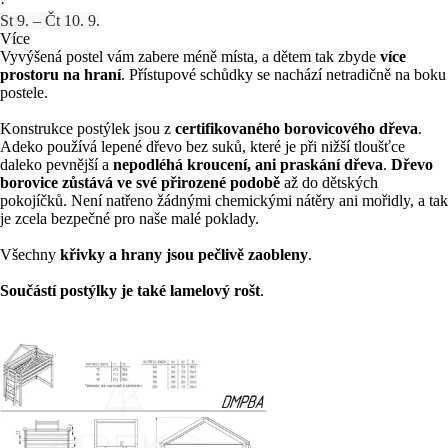
·
St 9. – Čt 10. 9.
Více
Vyvýšená postel vám zabere méně místa, a dětem tak zbyde
více
prostoru na hraní
. Přístupové schůdky se nachází netradičně na boku
postele.
Konstrukce postýlek jsou z
certifikovaného borovicového dřeva
.
Adeko používá lepené dřevo bez suků, které je při nižší tloušťce
daleko pevnější a
nepodléhá kroucení, ani praskání dřeva
.
Dřevo
borovice zůstává ve své přirozené podobě
až do dětských
pokojíčků. Není natřeno žádnými chemickými nátěry ani mořidly, a tak
je zcela bezpečné pro naše malé poklady.
Všechny
křivky a hrany jsou pečlivě zaobleny
.
Součástí postýlky je také lamelový rošt
.