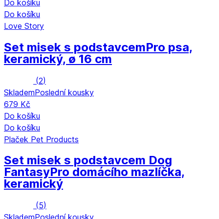
Do košíku
Do košíku
Love Story
Set misek s podstavcem
Pro psa,
keramický, ø 16 cm
(
2
)
Skladem
Poslední kousky
679 Kč
Do košíku
Do košíku
Plaček Pet Products
Set misek s podstavcem Dog
Fantasy
Pro domácího mazlíčka,
keramický
(
5
)
Skladem
Poslední kousky