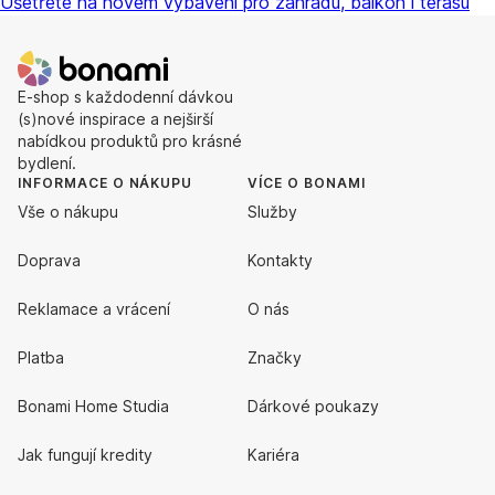
Ušetřete na novém vybavení pro zahradu, balkon i terasu
E-shop s každodenní dávkou
(s)nové inspirace a nejširší
nabídkou produktů pro krásné
bydlení.
INFORMACE O NÁKUPU
VÍCE O BONAMI
Vše o nákupu
Služby
Doprava
Kontakty
Reklamace a vrácení
O nás
Platba
Značky
Bonami Home Studia
Dárkové poukazy
Jak fungují kredity
Kariéra