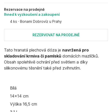
Rezervace na prodejně
Ihned k vyzkoušení a zakoupení
4 ks
·
Bonami Dobrovíz u Prahy
REZERVOVAT NA PRODEJNĚ
Tato hranatá plechová dóza je
navržená pro
skladování krmiva či pamlsků
domácích mazlíčků.
Obsah spolehlivě ochrání před světlem a díky
silikonovému těsnění také před zvlhnutím.
Bílá
14x14 cm
Výška 16,5 cm