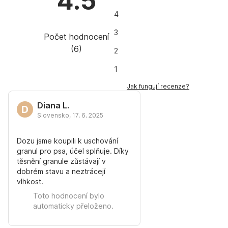
4.5
4
3
Počet hodnocení
(
6
)
2
1
Jak fungují recenze?
Diana L.
D
Slovensko
,
17. 6. 2025
Dozu jsme koupili k uschování
granul pro psa, účel splňuje. Díky
těsnění granule zůstávají v
dobrém stavu a neztrácejí
vlhkost.
Toto hodnocení bylo
automaticky přeloženo.