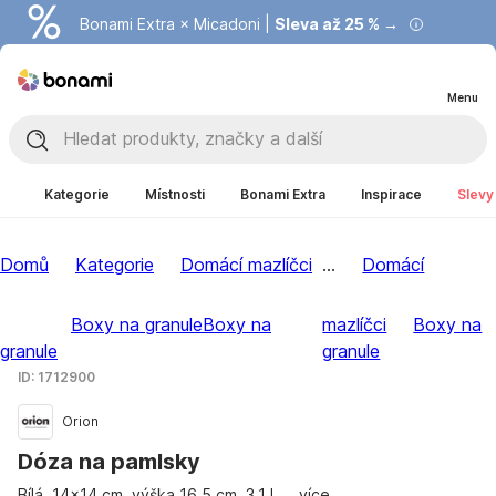
Bonami Extra × Micadoni |
Summer Sale |
Ušetřete až 40 % →
Sleva až 25 % →
Menu
Kategorie
Místnosti
Bonami Extra
Inspirace
Slevy
Domů
Kategorie
Domácí mazlíčci
...
Domácí
Boxy na granule
Boxy na
mazlíčci
Boxy na
granule
granule
ID: 1712900
Orion
Dóza na pamlsky
Bílá, 14x14 cm, výška 16,5 cm, 3,1 l
, …
více