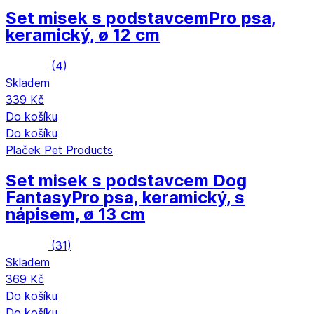
Set misek s podstavcem
Pro psa,
keramický, ø 12 cm
(
4
)
Skladem
339 Kč
Do košíku
Do košíku
Plaček Pet Products
Set misek s podstavcem Dog
Fantasy
Pro psa, keramický, s
nápisem, ø 13 cm
(
31
)
Skladem
369 Kč
Do košíku
Do košíku