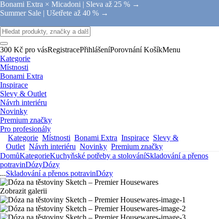
Bonami Extra × Micadoni |
Sleva až 25 % →
Summer Sale |
Ušetřete až 40 % →
300 Kč pro vás
Registrace
Přihlášení
Porovnání
Košík
Menu
Kategorie
Místnosti
Bonami Extra
Inspirace
Slevy & Outlet
Návrh interiéru
Novinky
Premium značky
Pro profesionály
Kategorie
Místnosti
Bonami Extra
Inspirace
Slevy &
Outlet
Návrh interiéru
Novinky
Premium značky
Domů
Kategorie
Kuchyňské potřeby a stolování
Skladování a přenos
potravin
Dózy
Dózy
...
Skladování a přenos potravin
Dózy
Zobrazit galerii