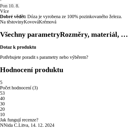
·
Pon 10. 8.
Více
Dobré vědět:
Dóza je vyrobena ze 100% pozinkovaného železa.
Na těstoviny
Kovová
Krémová
Všechny parametry
Rozměry, materiál, …
Dotaz k produktu
Potřebujete poradit s parametry nebo výběrem?
Hodnocení produktu
5
Počet hodnocení
(
3
)
5
3
4
0
3
0
2
0
1
0
Jak fungují recenze?
N
Nida C.
Litva
,
14. 12. 2024