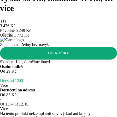
více
(
1
)
3 476 Kč
Původně
5 249 Kč
Ušetříte 1 773 Kč
Zaplatím na třetiny bez navýšení
DO KOŠÍKU
Skladem 1 ks, doručíme ihned
Osobní odběr
Od 29 Kč
·
Dnes od 12:00
Více
Doručení na adresu
Od 85 Kč
·
Út 11. – St 12. 8.
Více
Na tento produkt nelze uplatnit slevový kód ani kredity