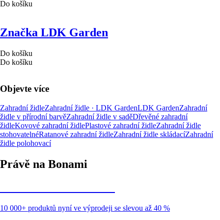
Do košíku
Značka LDK Garden
Do košíku
Do košíku
Objevte více
Zahradní židle
Zahradní židle · LDK Garden
LDK Garden
Zahradní
židle v přírodní barvě
Zahradní židle v sadě
Dřevěné zahradní
židle
Kovové zahradní židle
Plastové zahradní židle
Zahradní židle
stohovatelné
Ratanové zahradní židle
Zahradní židle skládací
Zahradní
židle polohovací
Právě na Bonami
Summer Sale až -40 %
10 000+ produktů nyní ve výprodeji se slevou až 40 %