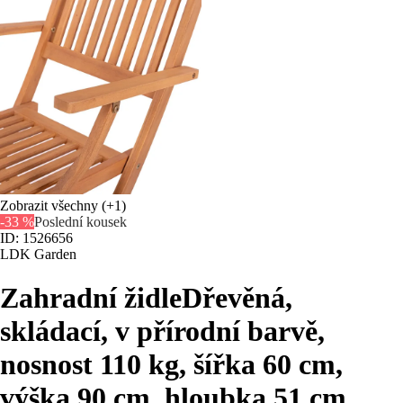
Zobrazit všechny
(+1)
-33 %
Poslední kousek
ID: 1526656
LDK Garden
Zahradní židle
Dřevěná,
skládací, v přírodní barvě,
nosnost 110 kg, šířka 60 cm,
výška 90 cm, hloubka 51 cm
, …