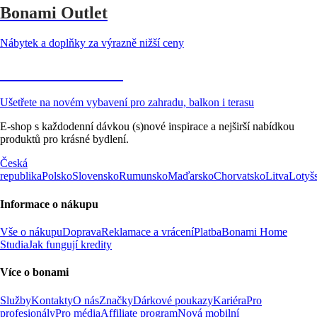
Bonami Outlet
Nábytek a doplňky za výrazně nižší ceny
Zahrada ve slevě
Ušetřete na novém vybavení pro zahradu, balkon i terasu
E-shop s každodenní dávkou (s)nové inspirace a nejširší nabídkou
produktů pro krásné bydlení.
Česká
republika
Polsko
Slovensko
Rumunsko
Maďarsko
Chorvatsko
Litva
Lotyš
Informace o nákupu
Vše o nákupu
Doprava
Reklamace a vrácení
Platba
Bonami Home
Studia
Jak fungují kredity
Více o bonami
Služby
Kontakty
O nás
Značky
Dárkové poukazy
Kariéra
Pro
profesionály
Pro média
Affiliate program
Nová mobilní