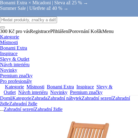
Bonami Extra × Micadoni |
Sleva až 25 % →
Summer Sale |
Ušetřete až 40 % →
300 Kč pro vás
Registrace
Přihlášení
Porovnání
Košík
Menu
Kategorie
Místnosti
Bonami Extra
Inspirace
Slevy & Outlet
Návrh interiéru
Novinky
Premium značky
Pro profesionály
Kategorie
Místnosti
Bonami Extra
Inspirace
Slevy &
Outlet
Návrh interiéru
Novinky
Premium značky
Domů
Kategorie
Zahrada
Zahradní nábytek
Zahradní sezení
Zahradní
židle
Zahradní židle
...
Zahradní sezení
Zahradní židle