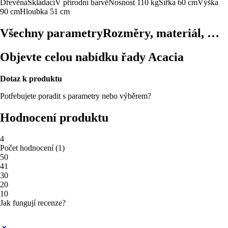
Dřevěná
Skládací
V přírodní barvě
Nosnost 110 kg
Šířka 60 cm
Výška
90 cm
Hloubka 51 cm
Všechny parametry
Rozměry, materiál, …
Objevte celou nabídku řady Acacia
Dotaz k produktu
Potřebujete poradit s parametry nebo výběrem?
Hodnocení produktu
4
Počet hodnocení
(
1
)
5
0
4
1
3
0
2
0
1
0
Jak fungují recenze?