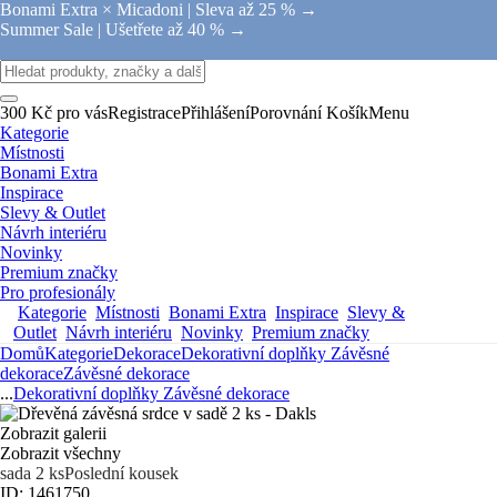
Bonami Extra × Micadoni |
Sleva až 25 % →
Summer Sale |
Ušetřete až 40 % →
300 Kč pro vás
Registrace
Přihlášení
Porovnání
Košík
Menu
Kategorie
Místnosti
Bonami Extra
Inspirace
Slevy & Outlet
Návrh interiéru
Novinky
Premium značky
Pro profesionály
Kategorie
Místnosti
Bonami Extra
Inspirace
Slevy &
Outlet
Návrh interiéru
Novinky
Premium značky
Domů
Kategorie
Dekorace
Dekorativní doplňky
Závěsné
dekorace
Závěsné dekorace
...
Dekorativní doplňky
Závěsné dekorace
Zobrazit galerii
Zobrazit všechny
sada 2 ks
Poslední kousek
ID: 1461750