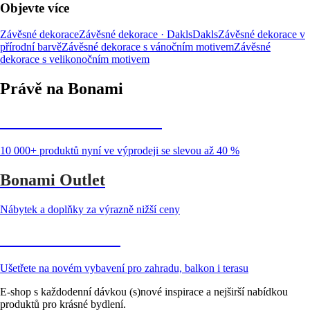
Objevte více
Závěsné dekorace
Závěsné dekorace · Dakls
Dakls
Závěsné dekorace v
přírodní barvě
Závěsné dekorace s vánočním motivem
Závěsné
dekorace s velikonočním motivem
Právě na Bonami
Summer Sale až -40 %
10 000+ produktů nyní ve výprodeji se slevou až 40 %
Bonami Outlet
Nábytek a doplňky za výrazně nižší ceny
Zahrada ve slevě
Ušetřete na novém vybavení pro zahradu, balkon i terasu
E-shop s každodenní dávkou (s)nové inspirace a nejširší nabídkou
produktů pro krásné bydlení.