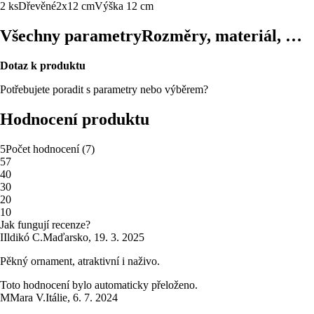
2 ks
Dřevěné
2x12 cm
Výška 12 cm
Všechny parametry
Rozměry, materiál, …
Dotaz k produktu
Potřebujete poradit s parametry nebo výběrem?
Hodnocení produktu
5
Počet hodnocení
(
7
)
5
7
4
0
3
0
2
0
1
0
Jak fungují recenze?
I
Ildikó C.
Maďarsko
,
19. 3. 2025
Pěkný ornament, atraktivní i naživo.
Toto hodnocení bylo automaticky přeloženo.
M
Mara V.
Itálie
,
6. 7. 2024