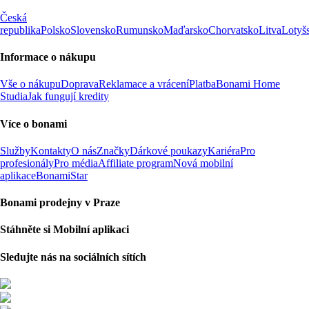
Česká
republika
Polsko
Slovensko
Rumunsko
Maďarsko
Chorvatsko
Litva
Lotyš
Informace o nákupu
Vše o nákupu
Doprava
Reklamace a vrácení
Platba
Bonami Home
Studia
Jak fungují kredity
Více o bonami
Služby
Kontakty
O nás
Značky
Dárkové poukazy
Kariéra
Pro
profesionály
Pro média
Affiliate program
Nová mobilní
aplikace
BonamiStar
Bonami prodejny v Praze
Stáhněte si Mobilní aplikaci
Sledujte nás na sociálních sítích