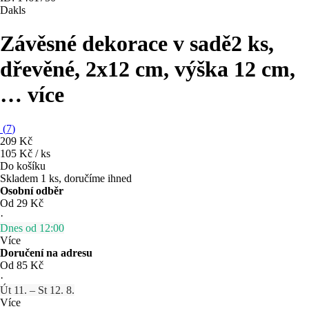
Dakls
Závěsné dekorace v sadě
2 ks,
dřevěné, 2x12 cm, výška 12 cm
,
…
více
(
7
)
209 Kč
105 Kč / ks
Do košíku
Skladem 1 ks, doručíme ihned
Osobní odběr
Od 29 Kč
·
Dnes od 12:00
Více
Doručení na adresu
Od 85 Kč
·
Út 11. – St 12. 8.
Více