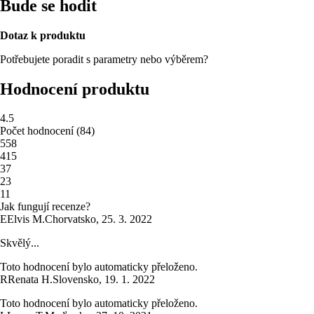
Bude se hodit
Dotaz k produktu
Potřebujete poradit s parametry nebo výběrem?
Hodnocení produktu
4.5
Počet hodnocení
(
84
)
5
58
4
15
3
7
2
3
1
1
Jak fungují recenze?
E
Elvis M.
Chorvatsko
,
25. 3. 2022
Skvělý...
Toto hodnocení bylo automaticky přeloženo.
R
Renata H.
Slovensko
,
19. 1. 2022
Toto hodnocení bylo automaticky přeloženo.