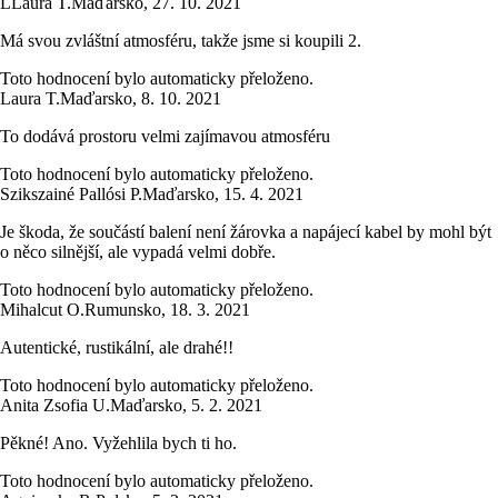
L
Laura T.
Maďarsko
,
27. 10. 2021
Má svou zvláštní atmosféru, takže jsme si koupili 2.
Toto hodnocení bylo automaticky přeloženo.
Laura T.
Maďarsko
,
8. 10. 2021
To dodává prostoru velmi zajímavou atmosféru
Toto hodnocení bylo automaticky přeloženo.
Szikszainé Pallósi P.
Maďarsko
,
15. 4. 2021
Je škoda, že součástí balení není žárovka a napájecí kabel by mohl být
o něco silnější, ale vypadá velmi dobře.
Toto hodnocení bylo automaticky přeloženo.
Mihalcut O.
Rumunsko
,
18. 3. 2021
Autentické, rustikální, ale drahé!!
Toto hodnocení bylo automaticky přeloženo.
Anita Zsofia U.
Maďarsko
,
5. 2. 2021
Pěkné! Ano. Vyžehlila bych ti ho.
Toto hodnocení bylo automaticky přeloženo.