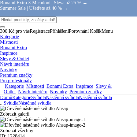
Bonami Extra × Micadoni |
Sleva až 25 % →
Summer Sale |
Ušetřete až 40 % →
300 Kč pro vás
Registrace
Přihlášení
Porovnání
Košík
Menu
Kategorie
Místnosti
Bonami Extra
Inspirace
Slevy & Outlet
Návrh interiéru
Novinky
Premium značky
Pro profesionály
Kategorie
Místnosti
Bonami Extra
Inspirace
Slevy &
Outlet
Návrh interiéru
Novinky
Premium značky
Domů
Kategorie
Svítidla
Nástěnná svítidla
Nástěnná svítidla
...
Svítidla
Nástěnná svítidla
Zobrazit galerii
Zobrazit všechny
ID: 1228414