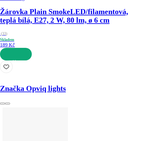
Žárovka Plain Smoke
LED/filamentová,
teplá bílá, E27, 2 W, 80 lm, ø 6 cm
(
33
)
Skladem
189 Kč
DO KOŠÍKU
Značka Opviq lights