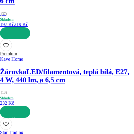
6 cm
(
37
)
Skladem
197 Kč
219 Kč
DO KOŠÍKU
Premium
Kave Home
Žárovka
LED/filamentová, teplá bílá, E27,
4 W, 440 lm, ø 6,5 cm
(
13
)
Skladem
232 Kč
DO KOŠÍKU
Star Trading