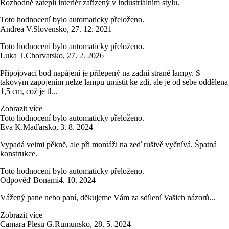
Rozhodně zateplí interiér zařízený v industriálním stylu.
Toto hodnocení bylo automaticky přeloženo.
Andrea V.
Slovensko
,
27. 12. 2021
Toto hodnocení bylo automaticky přeloženo.
Luka T.
Chorvatsko
,
27. 2. 2026
Připojovací bod napájení je přilepený na zadní straně lampy. S
takovým zapojením nelze lampu umístit ke zdi, ale je od sebe oddělena
1,5 cm, což je tl...
Zobrazit více
Toto hodnocení bylo automaticky přeloženo.
Eva K.
Maďarsko
,
3. 8. 2024
Vypadá velmi pěkně, ale při montáži na zeď rušivě vyčnívá. Špatná
konstrukce.
Toto hodnocení bylo automaticky přeloženo.
Odpověď Bonami
4. 10. 2024
Vážený pane nebo paní, děkujeme Vám za sdílení Vašich názorů...
Zobrazit více
Camara Plesu G.
Rumunsko
,
28. 5. 2024