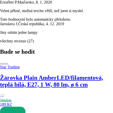
Erzsébet P.
Maďarsko
,
8. 1. 2020
Velmi pěkné, možná trochu větší, než jsem si myslel.
Toto hodnocení bylo automaticky přeloženo.
Jaroslava J.
Česká republika
,
4. 12. 2019
Jiny odstin jedne lampy
všechny recenze
(
27
)
Bude se hodit
Star Trading
Žárovka Plain Amber
LED/filamentová,
teplá bílá, E27, 1 W, 80 lm, ø 6 cm
(
7
)
Skladem
189 Kč