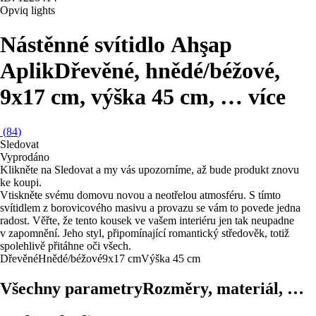
Opviq lights
Nástěnné svítidlo Ahşap
Aplik
Dřevěné, hnědé/béžové,
9x17 cm, výška 45 cm
, …
více
(
84
)
Sledovat
Vyprodáno
Klikněte na Sledovat a my vás upozorníme, až bude produkt znovu
ke koupi.
Vtiskněte svému domovu novou a neotřelou atmosféru. S tímto
svítidlem z borovicového masivu a provazu se vám to povede jedna
radost. Věřte, že tento kousek ve vašem interiéru jen tak neupadne
v zapomnění. Jeho styl, připomínající romantický středověk, totiž
spolehlivě přitáhne oči všech.
Dřevěné
Hnědé/béžové
9x17 cm
Výška 45 cm
Všechny parametry
Rozměry, materiál, …