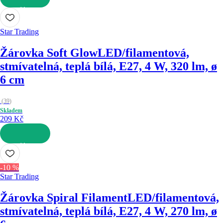
DO KOŠÍKU
Star Trading
Žárovka Soft Glow
LED/filamentová,
stmívatelná, teplá bílá, E27, 4 W, 320 lm, ø
6 cm
(
39
)
Skladem
209 Kč
DO KOŠÍKU
-10 %
Star Trading
Žárovka Spiral Filament
LED/filamentová,
stmívatelná, teplá bílá, E27, 4 W, 270 lm, ø