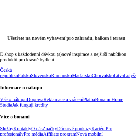
Ušetřete na novém vybavení pro zahradu, balkon i terasu
E-shop s každodenní dávkou (s)nové inspirace a nejširší nabídkou
produktů pro krásné bydlení.
Česká
republika
Polsko
Slovensko
Rumunsko
Maďarsko
Chorvatsko
Litva
Lotyš
Informace o nákupu
Vše o nákupu
Doprava
Reklamace a vrácení
Platba
Bonami Home
Studia
Jak fungují kredity
Více o bonami
Služby
Kontakty
O nás
Značky
Dárkové poukazy
Kariéra
Pro
profesionály
Pro média
Affiliate program
Nová mobilní