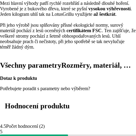
Mezi hlavní výhody patří rychlé rozehřátí a následně dlouhé hoření.
Vyrobené je z bukového dřeva, které se pyšní
vysokou výhřevností
.
Jeden kilogram uhlí tak na LotusGrillu využijete
až šestkrát
.
Při jeho výrobě jsou splňovány přísné ekologické normy, surový
materiál pochází z lesů oceněných
certifikátem FSC
. Ten zajišťuje, že
veškeré stromy pochází z šetrně obhospodařovaných lesů. Uhlí
neobsahuje prach či nečistoty, při jeho spotřebě se tak nevylučuje
téměř žádný dým.
Všechny parametry
Rozměry, materiál, …
Dotaz k produktu
Potřebujete poradit s parametry nebo výběrem?
Hodnocení produktu
4.5
Počet hodnocení
(
2
)
5