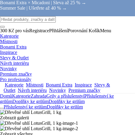
Bonami Extra × Micadoni |
Sleva až 25 % →
Summer Sale |
Ušetřete až 40 % →
300 Kč pro vás
Registrace
Přihlášení
Porovnání
Košík
Menu
Kategorie
Místnosti
Bonami Extra
Inspirace
Slevy & Outlet
Návrh interiéru
Novinky
Premium značky
Pro profesionály
Kategorie
Místnosti
Bonami Extra
Inspirace
Slevy &
Outlet
Návrh interiéru
Novinky
Premium značky
Domů
Kategorie
Zahrada
Grily a příslušenství
Příslušenství ke
grilům
Doplňky ke grilům
Doplňky ke grilům
...
Příslušenství ke grilům
Doplňky ke grilům
Zobrazit galerii
Zobrazit všechny