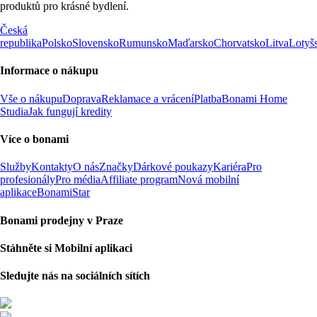
produktů pro krásné bydlení.
Česká
republika
Polsko
Slovensko
Rumunsko
Maďarsko
Chorvatsko
Litva
Lotyš
Informace o nákupu
Vše o nákupu
Doprava
Reklamace a vrácení
Platba
Bonami Home
Studia
Jak fungují kredity
Více o bonami
Služby
Kontakty
O nás
Značky
Dárkové poukazy
Kariéra
Pro
profesionály
Pro média
Affiliate program
Nová mobilní
aplikace
BonamiStar
Bonami prodejny v Praze
Stáhněte si Mobilní aplikaci
Sledujte nás na sociálních sítích