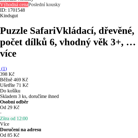
Výhodná cena
Poslední kousky
ID: 1701548
Kindsgut
Puzzle Safari
Vkládací, dřevěné,
počet dílků 6, vhodný věk 3+
, …
více
(
1
)
398 Kč
Běžně 469 Kč
Ušetříte 71 Kč
Do košíku
Skladem 3 ks, doručíme ihned
Osobní odběr
Od 29 Kč
·
Zítra od 12:00
Více
Doručení na adresu
Od 85 Kč