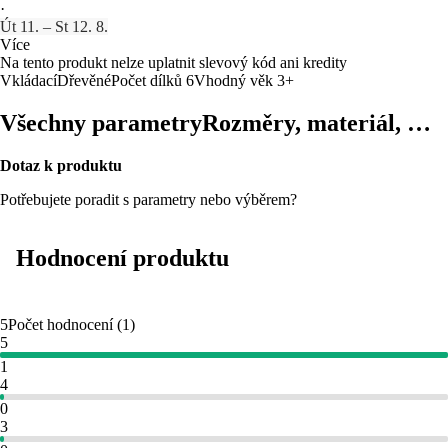
·
Út 11. – St 12. 8.
Více
Na tento produkt nelze uplatnit slevový kód ani kredity
Vkládací
Dřevěné
Počet dílků 6
Vhodný věk 3+
Všechny parametry
Rozměry, materiál, …
Dotaz k produktu
Potřebujete poradit s parametry nebo výběrem?
Hodnocení produktu
5
Počet hodnocení
(
1
)
5
1
4
0
3