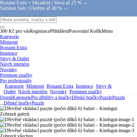
Bonami Extra × Micadoni |
Sleva až 25 % →
Summer Sale |
Ušetřete až 40 % →
300 Kč pro vás
Registrace
Přihlášení
Porovnání
Košík
Menu
Kategorie
Místnosti
Bonami Extra
Inspirace
Slevy & Outlet
Návrh interiéru
Novinky
Premium značky
Pro profesionály
Kategorie
Místnosti
Bonami Extra
Inspirace
Slevy &
Outlet
Návrh interiéru
Novinky
Premium značky
Domů
Kategorie
Pro děti
Hry a hračky
Dětské hračky
Puzzle
Puzzle
...
Dětské hračky
Puzzle
Zobrazit galerii
Zobrazit všechny