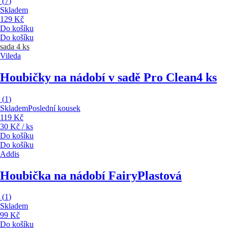
(
7
)
Skladem
129 Kč
Do košíku
Do košíku
sada 4 ks
Vileda
Houbičky na nádobí v sadě Pro Clean
4 ks
(
1
)
Skladem
Poslední kousek
119 Kč
30 Kč / ks
Do košíku
Do košíku
Addis
Houbička na nádobí Fairy
Plastová
(
1
)
Skladem
99 Kč
Do košíku