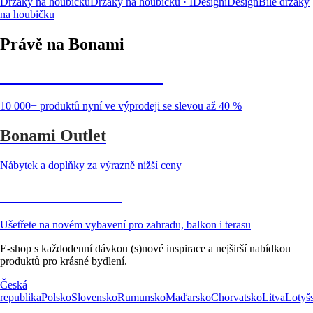
Držáky na houbičku
Držáky na houbičku · IDesign
iDesign
Bílé držáky
na houbičku
Právě na Bonami
Summer Sale až -40 %
10 000+ produktů nyní ve výprodeji se slevou až 40 %
Bonami Outlet
Nábytek a doplňky za výrazně nižší ceny
Zahrada ve slevě
Ušetřete na novém vybavení pro zahradu, balkon i terasu
E-shop s každodenní dávkou (s)nové inspirace a nejširší nabídkou
produktů pro krásné bydlení.
Česká
republika
Polsko
Slovensko
Rumunsko
Maďarsko
Chorvatsko
Litva
Lotyš