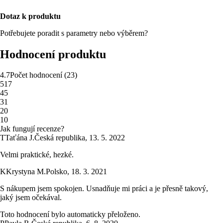
Dotaz k produktu
Potřebujete poradit s parametry nebo výběrem?
Hodnocení produktu
4.7
Počet hodnocení
(
23
)
5
17
4
5
3
1
2
0
1
0
Jak fungují recenze?
T
Taťána J.
Česká republika
,
13. 5. 2022
Velmi praktické, hezké.
K
Krystyna M.
Polsko
,
18. 3. 2021
S nákupem jsem spokojen. Usnadňuje mi práci a je přesně takový,
jaký jsem očekával.
Toto hodnocení bylo automaticky přeloženo.