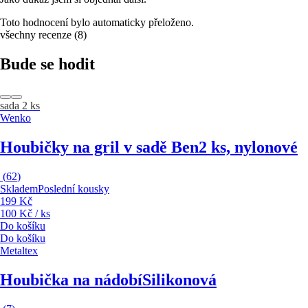
Toto hodnocení bylo automaticky přeloženo.
všechny recenze
(
8
)
Bude se hodit
sada 2 ks
Wenko
Houbičky na gril v sadě Ben
2 ks, nylonové
(
62
)
Skladem
Poslední kousky
199 Kč
100 Kč / ks
Do košíku
Do košíku
Metaltex
Houbička na nádobí
Silikonová