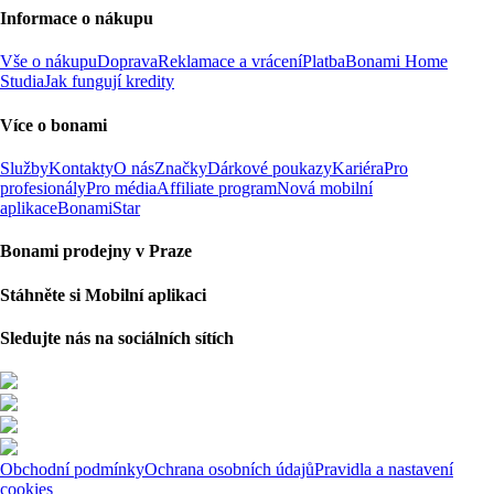
Informace o nákupu
Vše o nákupu
Doprava
Reklamace a vrácení
Platba
Bonami Home
Studia
Jak fungují kredity
Více o bonami
Služby
Kontakty
O nás
Značky
Dárkové poukazy
Kariéra
Pro
profesionály
Pro média
Affiliate program
Nová mobilní
aplikace
BonamiStar
Bonami prodejny v Praze
Stáhněte si Mobilní aplikaci
Sledujte nás na sociálních sítích
Obchodní podmínky
Ochrana osobních údajů
Pravidla a nastavení
cookies