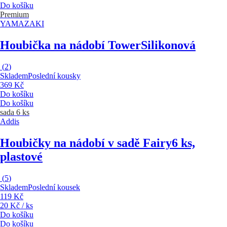
Do košíku
Premium
YAMAZAKI
Houbička na nádobí Tower
Silikonová
(
2
)
Skladem
Poslední kousky
369 Kč
Do košíku
Do košíku
sada 6 ks
Addis
Houbičky na nádobí v sadě Fairy
6 ks,
plastové
(
5
)
Skladem
Poslední kousek
119 Kč
20 Kč / ks
Do košíku
Do košíku