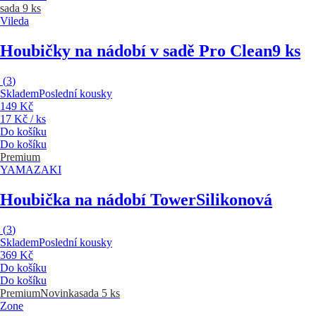
sada 9 ks
Vileda
Houbičky na nádobí v sadě Pro Clean
9 ks
(
3
)
Skladem
Poslední kousky
149 Kč
17 Kč / ks
Do košíku
Do košíku
Premium
YAMAZAKI
Houbička na nádobí Tower
Silikonová
(
3
)
Skladem
Poslední kousky
369 Kč
Do košíku
Do košíku
Premium
Novinka
sada 5 ks
Zone