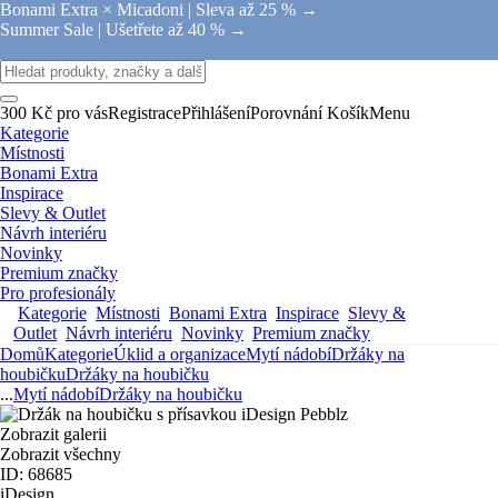
Bonami Extra × Micadoni |
Sleva až 25 % →
Summer Sale |
Ušetřete až 40 % →
300 Kč pro vás
Registrace
Přihlášení
Porovnání
Košík
Menu
Kategorie
Místnosti
Bonami Extra
Inspirace
Slevy & Outlet
Návrh interiéru
Novinky
Premium značky
Pro profesionály
Kategorie
Místnosti
Bonami Extra
Inspirace
Slevy &
Outlet
Návrh interiéru
Novinky
Premium značky
Domů
Kategorie
Úklid a organizace
Mytí nádobí
Držáky na
houbičku
Držáky na houbičku
...
Mytí nádobí
Držáky na houbičku
Zobrazit galerii
Zobrazit všechny
ID: 68685
iDesign