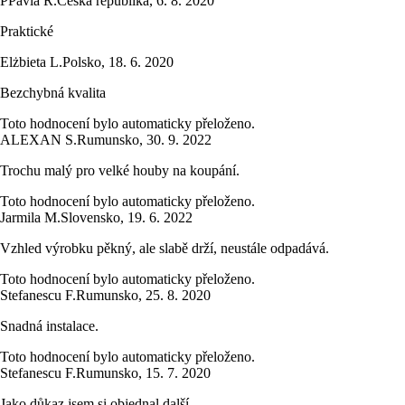
P
Pavla R.
Česká republika
,
6. 8. 2020
Praktické
Elżbieta L.
Polsko
,
18. 6. 2020
Bezchybná kvalita
Toto hodnocení bylo automaticky přeloženo.
ALEXAN S.
Rumunsko
,
30. 9. 2022
Trochu malý pro velké houby na koupání.
Toto hodnocení bylo automaticky přeloženo.
Jarmila M.
Slovensko
,
19. 6. 2022
Vzhled výrobku pěkný, ale slabě drží, neustále odpadává.
Toto hodnocení bylo automaticky přeloženo.
Stefanescu F.
Rumunsko
,
25. 8. 2020
Snadná instalace.
Toto hodnocení bylo automaticky přeloženo.
Stefanescu F.
Rumunsko
,
15. 7. 2020
Jako důkaz jsem si objednal další.