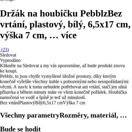
Držák na houbičku Pebblz
Bez
vrtání, plastový, bílý, 6,5x17 cm,
výška 7 cm
, …
více
(
23
)
Sledovat
Vyprodáno
Klikněte na Sledovat a my vás upozorníme, až bude produkt znovu
ke koupi.
Pebblz, to jsou chytře vymyšlené úložné prostory, díky kterým
konečně vyřešíte všechny trable s pohozenými nebo neuspořádanými
věcmi. A navíc k tomu nebudete potřebovat ani vrtání, stačí jen silná
přísavka a během minuty máte ve všem konečně pořádek. Houbička
namočená ve vodě a špíně je teď už minulostí.
Bez vrtání
Plastový
Bílý
6,5x17 cm
Výška 7 cm
Všechny parametry
Rozměry, materiál, …
Bude se hodit