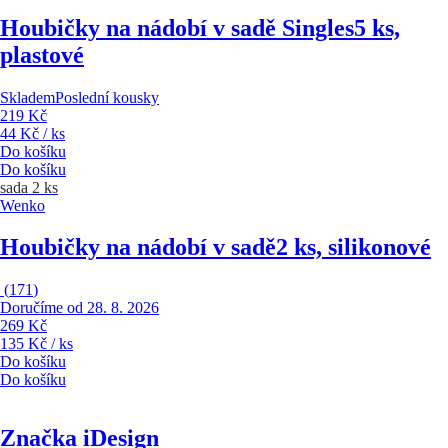
Houbičky na nádobí v sadě Singles
5 ks,
plastové
Skladem
Poslední kousky
219 Kč
44 Kč / ks
Do košíku
Do košíku
sada 2 ks
Wenko
Houbičky na nádobí v sadě
2 ks, silikonové
(
171
)
Doručíme od 28. 8. 2026
269 Kč
135 Kč / ks
Do košíku
Do košíku
Značka iDesign