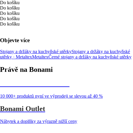
Do košíku
Do košíku
Do košíku
Do košíku
Do košíku
Objevte více
Stojany a držáky na kuchyňské utěrky
Stojany a držáky na kuchyňské
utěrky · Metaltex
Metaltex
Černé stojany a držáky na kuchyňské utěrky
Právě na Bonami
Summer Sale až -40 %
10 000+ produktů nyní ve výprodeji se slevou až 40 %
Bonami Outlet
Nábytek a doplňky za výrazně nižší ceny