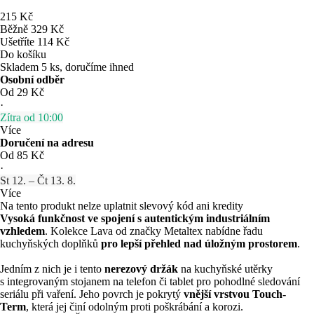
215 Kč
Běžně 329 Kč
Ušetříte 114 Kč
Do košíku
Skladem 5 ks, doručíme ihned
Osobní odběr
Od 29 Kč
·
Zítra od 10:00
Více
Doručení na adresu
Od 85 Kč
·
St 12. – Čt 13. 8.
Více
Na tento produkt nelze uplatnit slevový kód ani kredity
Vysoká funkčnost ve spojení s autentickým industriálním
vzhledem
. Kolekce Lava od značky Metaltex nabídne řadu
kuchyňských doplňků
pro lepší přehled nad úložným prostorem
.
Jedním z nich je i tento
nerezový držák
na kuchyňské utěrky
s integrovaným stojanem na telefon či tablet pro pohodlné sledování
seriálu při vaření. Jeho povrch je pokrytý
vnější vrstvou Touch-
Term
, která jej činí odolným proti poškrábání a korozi.