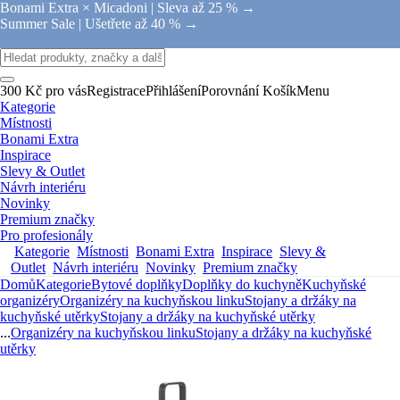
Bonami Extra × Micadoni |
Sleva až 25 % →
Summer Sale |
Ušetřete až 40 % →
300 Kč pro vás
Registrace
Přihlášení
Porovnání
Košík
Menu
Kategorie
Místnosti
Bonami Extra
Inspirace
Slevy & Outlet
Návrh interiéru
Novinky
Premium značky
Pro profesionály
Kategorie
Místnosti
Bonami Extra
Inspirace
Slevy &
Outlet
Návrh interiéru
Novinky
Premium značky
Domů
Kategorie
Bytové doplňky
Doplňky do kuchyně
Kuchyňské
organizéry
Organizéry na kuchyňskou linku
Stojany a držáky na
kuchyňské utěrky
Stojany a držáky na kuchyňské utěrky
...
Organizéry na kuchyňskou linku
Stojany a držáky na kuchyňské
utěrky