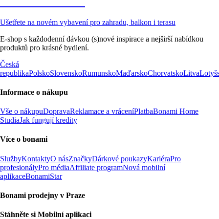
Zahrada ve slevě
Ušetřete na novém vybavení pro zahradu, balkon i terasu
E-shop s každodenní dávkou (s)nové inspirace a nejširší nabídkou
produktů pro krásné bydlení.
Česká
republika
Polsko
Slovensko
Rumunsko
Maďarsko
Chorvatsko
Litva
Lotyš
Informace o nákupu
Vše o nákupu
Doprava
Reklamace a vrácení
Platba
Bonami Home
Studia
Jak fungují kredity
Více o bonami
Služby
Kontakty
O nás
Značky
Dárkové poukazy
Kariéra
Pro
profesionály
Pro média
Affiliate program
Nová mobilní
aplikace
BonamiStar
Bonami prodejny v Praze
Stáhněte si Mobilní aplikaci