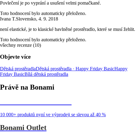
Povlečení je po vyprání a usušení velmi pomačkané.
Toto hodnocení bylo automaticky přeloženo.
Ivana T.
Slovensko
,
4. 9. 2018
není elastické, je to klasické bavlněné prostěradlo, které se musí žehlit.
Toto hodnocení bylo automaticky přeloženo.
všechny recenze
(
10
)
Objevte více
Dětská prostěradla
Dětská prostěradla · Happy Friday Basic
Happy
Friday Basic
Bílá dětská prostěradla
Právě na Bonami
Summer Sale až -40 %
10 000+ produktů nyní ve výprodeji se slevou až 40 %
Bonami Outlet