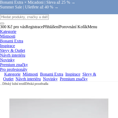
Bonami Extra × Micadoni |
Sleva až 25 % →
Summer Sale |
Ušetřete až 40 % →
300 Kč pro vás
Registrace
Přihlášení
Porovnání
Košík
Menu
Kategorie
Místnosti
Bonami Extra
Inspirace
Slevy & Outlet
Návrh interiéru
Novinky
Premium značky
Pro profesionály
Kategorie
Místnosti
Bonami Extra
Inspirace
Slevy &
Outlet
Návrh interiéru
Novinky
Premium značky
...
Dětský ložní textil
Dětská prostěradla