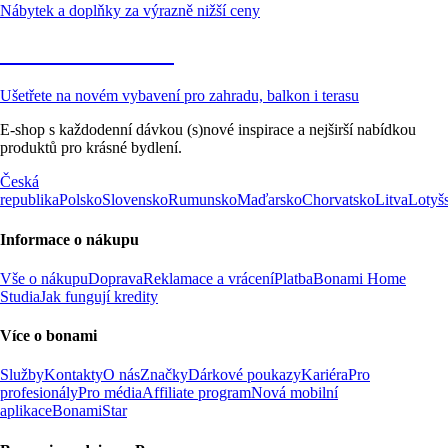
Nábytek a doplňky za výrazně nižší ceny
Zahrada ve slevě
Ušetřete na novém vybavení pro zahradu, balkon i terasu
E-shop s každodenní dávkou (s)nové inspirace a nejširší nabídkou
produktů pro krásné bydlení.
Česká
republika
Polsko
Slovensko
Rumunsko
Maďarsko
Chorvatsko
Litva
Lotyš
Informace o nákupu
Vše o nákupu
Doprava
Reklamace a vrácení
Platba
Bonami Home
Studia
Jak fungují kredity
Více o bonami
Služby
Kontakty
O nás
Značky
Dárkové poukazy
Kariéra
Pro
profesionály
Pro média
Affiliate program
Nová mobilní
aplikace
BonamiStar