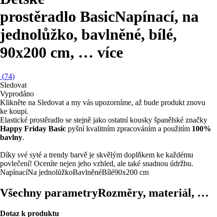
prostěradlo Basic
Napínací, na
jednolůžko, bavlněné, bílé,
90x200 cm
, …
více
(
74
)
Sledovat
Vyprodáno
Klikněte na Sledovat a my vás upozorníme, až bude produkt znovu
ke koupi.
Elastické prostěradlo se stejně jako ostatní kousky španělské značky
Happy Friday Basic
pyšní kvalitním zpracováním a použitím
100%
bavlny
.
Díky své syté a trendy barvě je skvělým doplňkem ke každému
povlečení! Oceníte nejen jeho vzhled, ale také snadnou údržbu.
Napínací
Na jednolůžko
Bavlněné
Bílé
90x200 cm
Všechny parametry
Rozměry, materiál, …
Dotaz k produktu