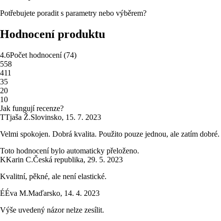
Potřebujete poradit s parametry nebo výběrem?
Hodnocení produktu
4.6
Počet hodnocení
(
74
)
5
58
4
11
3
5
2
0
1
0
Jak fungují recenze?
T
Tjaša Ž.
Slovinsko
,
15. 7. 2023
Velmi spokojen. Dobrá kvalita. Použito pouze jednou, ale zatím dobré.
Toto hodnocení bylo automaticky přeloženo.
K
Karin C.
Česká republika
,
29. 5. 2023
Kvalitní, pěkné, ale není elastické.
É
Éva M.
Maďarsko
,
14. 4. 2023
Výše uvedený názor nelze zesílit.