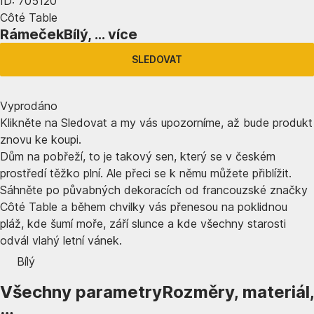
ID: 705120
Côté Table
Rámeček
Bílý
, …
více
SLEDOVAT
Vyprodáno
Klikněte na Sledovat a my vás upozorníme, až bude produkt
znovu ke koupi.
Dům na pobřeží, to je takový sen, který se v českém
prostředí těžko plní. Ale přeci se k němu můžete přiblížit.
Sáhněte po půvabných dekoracích od francouzské značky
Côté Table a během chvilky vás přenesou na poklidnou
pláž, kde šumí moře, září slunce a kde všechny starosti
odvál vlahý letní vánek.
Bílý
Všechny parametry
Rozměry, materiál,
…