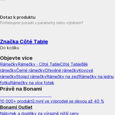
Dotaz k produktu
Potřebujete poradit s parametry nebo výběrem?
Značka Côté Table
Do košíku
Objevte více
Rámečky
Rámečky · Côté Table
Côté Table
Bílé
rámečky
Černé rámečky
Dřevěné rámečky
Kovové
rámečky
Stojací rámečky
Rámečky na zeď
Rámečky na jednu
fotku
Rámečky na více fotek
Právě na Bonami
Summer Sale až -40 %
10 000+ produktů nyní ve výprodeji se slevou až 40 %
Bonami Outlet
Nábytek a doplňky za výrazně nižší ceny