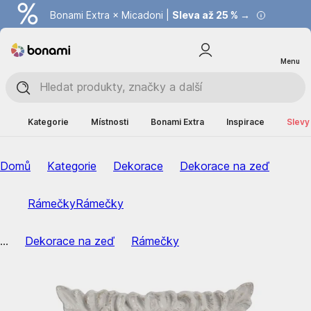
Bonami Extra × Micadoni |
Summer Sale |
Ušetřete až 40 % →
Sleva až 25 % →
Menu
Kategorie
Místnosti
Bonami Extra
Inspirace
Slevy
Domů
Kategorie
Dekorace
Dekorace na zeď
Rámečky
Rámečky
...
Dekorace na zeď
Rámečky