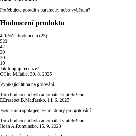
Potřebujete poradit s parametry nebo výběrem?
Hodnocení produktu
4.9
Počet hodnocení
(
25
)
5
23
4
2
3
0
2
0
1
0
Jak fungují recenze?
C
Cira M.
Itálie
,
30. 8. 2025
Vynikající litina na grilování
Toto hodnocení bylo automaticky přeloženo.
E
Erzsébet B.
Maďarsko
,
14. 6. 2025
Jsem s ním spokojen, velmi dobrý pro grilování
Toto hodnocení bylo automaticky přeloženo.
I
Ioan A.
Rumunsko
,
15. 9. 2023