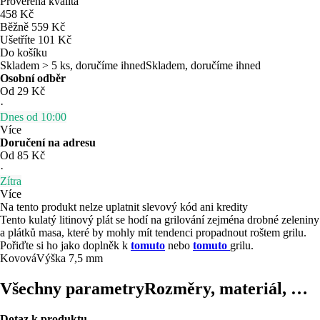
Prověřená kvalita
458 Kč
Běžně 559 Kč
Ušetříte 101 Kč
Do košíku
Skladem > 5 ks, doručíme ihned
Skladem, doručíme ihned
Osobní odběr
Od 29 Kč
·
Dnes od 10:00
Více
Doručení na adresu
Od 85 Kč
·
Zítra
Více
Na tento produkt nelze uplatnit slevový kód ani kredity
Tento kulatý litinový plát se hodí na grilování zejména drobné zeleniny
a plátků masa, které by mohly mít tendenci propadnout roštem grilu.
Pořiďte si ho jako doplněk k
tomuto
nebo
tomuto
grilu.
Kovová
Výška 7,5 mm
Všechny parametry
Rozměry, materiál, …
Dotaz k produktu