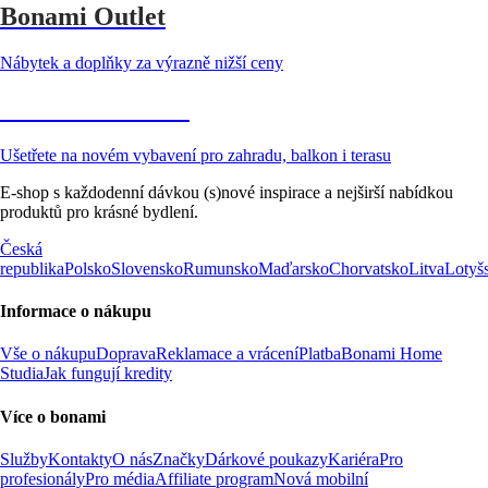
Bonami Outlet
Nábytek a doplňky za výrazně nižší ceny
Zahrada ve slevě
Ušetřete na novém vybavení pro zahradu, balkon i terasu
E-shop s každodenní dávkou (s)nové inspirace a nejširší nabídkou
produktů pro krásné bydlení.
Česká
republika
Polsko
Slovensko
Rumunsko
Maďarsko
Chorvatsko
Litva
Lotyš
Informace o nákupu
Vše o nákupu
Doprava
Reklamace a vrácení
Platba
Bonami Home
Studia
Jak fungují kredity
Více o bonami
Služby
Kontakty
O nás
Značky
Dárkové poukazy
Kariéra
Pro
profesionály
Pro média
Affiliate program
Nová mobilní