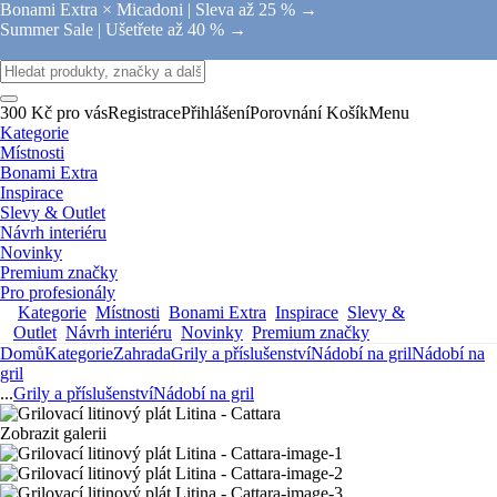
Bonami Extra × Micadoni |
Sleva až 25 % →
Summer Sale |
Ušetřete až 40 % →
300 Kč pro vás
Registrace
Přihlášení
Porovnání
Košík
Menu
Kategorie
Místnosti
Bonami Extra
Inspirace
Slevy & Outlet
Návrh interiéru
Novinky
Premium značky
Pro profesionály
Kategorie
Místnosti
Bonami Extra
Inspirace
Slevy &
Outlet
Návrh interiéru
Novinky
Premium značky
Domů
Kategorie
Zahrada
Grily a příslušenství
Nádobí na gril
Nádobí na
gril
...
Grily a příslušenství
Nádobí na gril
Zobrazit galerii