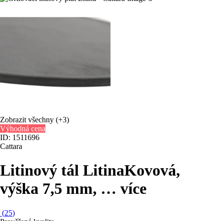
Zobrazit všechny
(+3)
Výhodná cena
ID: 1511696
Cattara
Litinový tál Litina
Kovová,
výška 7,5 mm
, …
více
(
25
)