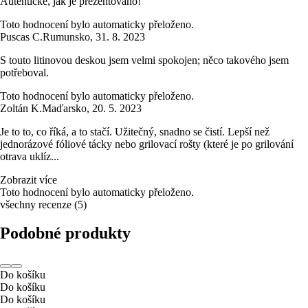
Autentické, jak je prezentováno!
Toto hodnocení bylo automaticky přeloženo.
Puscas C.
Rumunsko
,
31. 8. 2023
S touto litinovou deskou jsem velmi spokojen; něco takového jsem
potřeboval.
Toto hodnocení bylo automaticky přeloženo.
Zoltán K.
Maďarsko
,
20. 5. 2023
Je to to, co říká, a to stačí. Užitečný, snadno se čistí. Lepší než
jednorázové fóliové tácky nebo grilovací rošty (které je po grilování
otrava uklíz...
Zobrazit více
Toto hodnocení bylo automaticky přeloženo.
všechny recenze
(
5
)
Podobné produkty
Do košíku
Do košíku
Do košíku