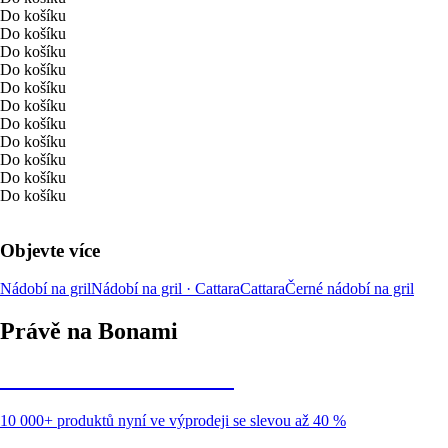
Do košíku
Do košíku
Do košíku
Do košíku
Do košíku
Do košíku
Do košíku
Do košíku
Do košíku
Do košíku
Do košíku
Objevte více
Nádobí na gril
Nádobí na gril · Cattara
Cattara
Černé nádobí na gril
Právě na Bonami
Summer Sale až -40 %
10 000+ produktů nyní ve výprodeji se slevou až 40 %