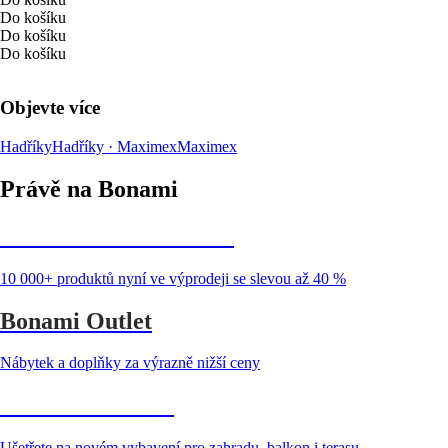
Do košíku
Do košíku
Do košíku
Objevte více
Hadříky
Hadříky · Maximex
Maximex
Právě na Bonami
Summer Sale až -40 %
10 000+ produktů nyní ve výprodeji se slevou až 40 %
Bonami Outlet
Nábytek a doplňky za výrazně nižší ceny
Zahrada ve slevě
Ušetřete na novém vybavení pro zahradu, balkon i terasu