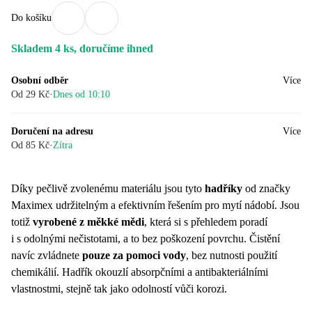
Do košíku
Skladem 4 ks, doručíme ihned
Osobní odběr
Více
Od 29 Kč
·
Dnes od 10:10
Doručení na adresu
Více
Od 85 Kč
·
Zítra
Díky pečlivě zvolenému materiálu jsou tyto
hadříky
od značky
Maximex udržitelným a efektivním řešením pro mytí nádobí. Jsou
totiž
vyrobené z měkké mědi
, která si s přehledem poradí
i s odolnými nečistotami, a to bez poškození povrchu. Čistění
navíc zvládnete
pouze za pomoci vody
, bez nutnosti použití
chemikálií. Hadřík okouzlí absorpčními a antibakteriálními
vlastnostmi, stejně tak jako odolností vůči korozi.