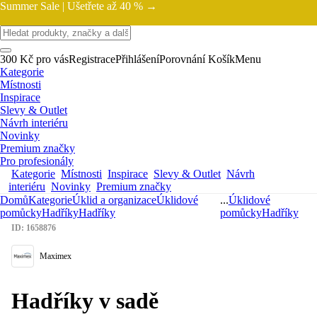
Summer Sale |
Ušetřete až 40 % →
300 Kč pro vás
Registrace
Přihlášení
Porovnání
Košík
Menu
Kategorie
Místnosti
Inspirace
Slevy & Outlet
Návrh interiéru
Novinky
Premium značky
Pro profesionály
Kategorie
Místnosti
Inspirace
Slevy & Outlet
Návrh
interiéru
Novinky
Premium značky
Domů
Kategorie
Úklid a organizace
Úklidové
...
Úklidové
pomůcky
Hadříky
Hadříky
pomůcky
Hadříky
ID: 1658876
Maximex
Hadříky v sadě