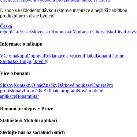
E-shop s každodenní dávkou (s)nové inspirace a nejširší nabídkou
produktů pro krásné bydlení.
Česká
republika
Polsko
Slovensko
Rumunsko
Maďarsko
Chorvatsko
Litva
Lotyš
Informace o nákupu
Vše o nákupu
Doprava
Reklamace a vrácení
Platba
Bonami Home
Studia
Jak fungují kredity
Více o bonami
Služby
Kontakty
O nás
Značky
Dárkové poukazy
Kariéra
Pro
profesionály
Pro média
Affiliate program
Nová mobilní
aplikace
BonamiStar
Bonami prodejny v Praze
Stáhněte si Mobilní aplikaci
Sledujte nás na sociálních sítích