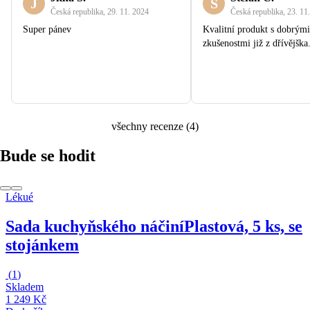
J
Š
Česká republika
,
29. 11. 2024
Česká republika
,
23. 11
Super pánev
Kvalitní produkt s dobrými
zkušenostmi již z dřívějška
všechny recenze
(
4
)
Bude se hodit
Lékué
Sada kuchyňského náčiní
Plastová, 5 ks, se
stojánkem
(
1
)
Skladem
1 249 Kč