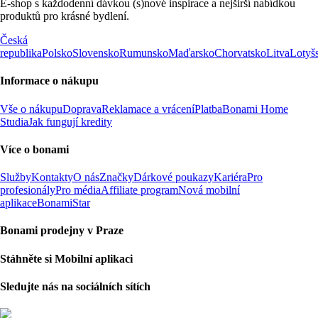
E-shop s každodenní dávkou (s)nové inspirace a nejširší nabídkou
produktů pro krásné bydlení.
Česká
republika
Polsko
Slovensko
Rumunsko
Maďarsko
Chorvatsko
Litva
Lotyš
Informace o nákupu
Vše o nákupu
Doprava
Reklamace a vrácení
Platba
Bonami Home
Studia
Jak fungují kredity
Více o bonami
Služby
Kontakty
O nás
Značky
Dárkové poukazy
Kariéra
Pro
profesionály
Pro média
Affiliate program
Nová mobilní
aplikace
BonamiStar
Bonami prodejny v Praze
Stáhněte si Mobilní aplikaci
Sledujte nás na sociálních sítích