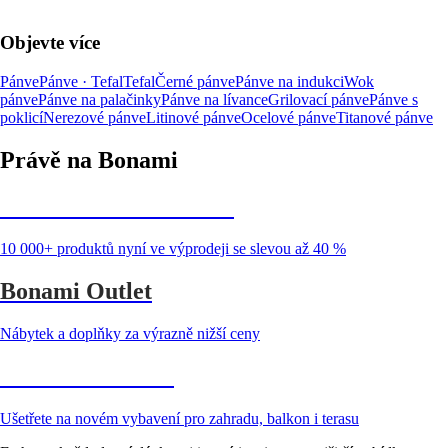
Objevte více
Pánve
Pánve · Tefal
Tefal
Černé pánve
Pánve na indukci
Wok
pánve
Pánve na palačinky
Pánve na lívance
Grilovací pánve
Pánve s
poklicí
Nerezové pánve
Litinové pánve
Ocelové pánve
Titanové pánve
Právě na Bonami
Summer Sale až -40 %
10 000+ produktů nyní ve výprodeji se slevou až 40 %
Bonami Outlet
Nábytek a doplňky za výrazně nižší ceny
Zahrada ve slevě
Ušetřete na novém vybavení pro zahradu, balkon i terasu