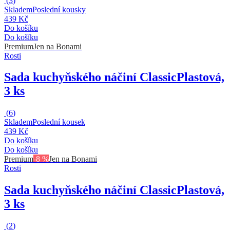
(
3
)
Skladem
Poslední kousky
439 Kč
Do košíku
Do košíku
Premium
Jen na Bonami
Rosti
Sada kuchyňského náčiní Classic
Plastová,
3 ks
(
6
)
Skladem
Poslední kousek
439 Kč
Do košíku
Do košíku
Premium
-8 %
Jen na Bonami
Rosti
Sada kuchyňského náčiní Classic
Plastová,
3 ks
(
2
)