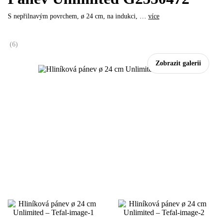
S nepřilnavým povrchem, ø 24 cm, na indukci
, …
více
(
6
)
Zobrazit galerii