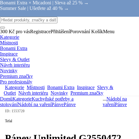
Bonami Extra × Micadoni |
Sleva až 25 % →
Summer Sale |
Ušetřete až 40 % →
300 Kč pro vás
Registrace
Přihlášení
Porovnání
Košík
Menu
Kategorie
Místnosti
Bonami Extra
Inspirace
Slevy & Outlet
Návrh interiéru
Novinky
Premium značky
Pro profesionály
Kategorie
Místnosti
Bonami Extra
Inspirace
Slevy &
Outlet
Návrh interiéru
Novinky
Premium značky
Domů
Kategorie
Kuchyňské potřeby a
...
Nádobí na
stolování
Nádobí na vaření
Pánve
Pánve
vaření
Pánve
ID: 1553720
Tefal
Pánev Unlimited G2550472