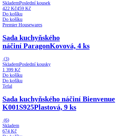
Skladem
Poslední kousek
422 Kč
459 Kč
Do košíku
Do košíku
Premier Housewares
Sada kuchyňského
náčiní Paragon
Kovová, 4 ks
(
3
)
Skladem
Poslední kousky
1 399 Kč
Do košíku
Do košíku
Tefal
Sada kuchyňského náčiní Bienvenue
K001S925
Plastová, 9 ks
(
6
)
Skladem
674 Kč