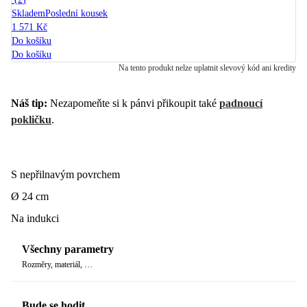
Skladem
Poslední kousek
1 571 Kč
Do košíku
Do košíku
Na tento produkt nelze uplatnit slevový kód ani kredity
Náš tip:
Nezapomeňte si k pánvi přikoupit také
padnoucí
pokličku
.
S nepřilnavým povrchem
Ø 24 cm
Na indukci
Všechny parametry
Rozměry, materiál, …
Bude se hodit