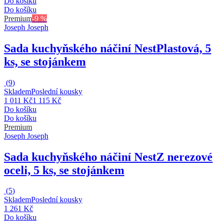
Do košíku
Do košíku
Premium
-9 %
Joseph Joseph
Sada kuchyňského náčiní Nest
Plastová, 5
ks, se stojánkem
(
9
)
Skladem
Poslední kousky
1 011 Kč
1 115 Kč
Do košíku
Do košíku
Premium
Joseph Joseph
Sada kuchyňského náčiní Nest
Z nerezové
oceli, 5 ks, se stojánkem
(
5
)
Skladem
Poslední kousky
1 261 Kč
Do košíku