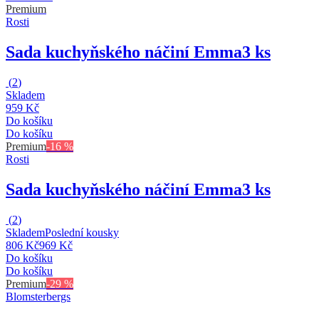
Premium
Rosti
Sada kuchyňského náčiní Emma
3 ks
(
2
)
Skladem
959 Kč
Do košíku
Do košíku
Premium
-16 %
Rosti
Sada kuchyňského náčiní Emma
3 ks
(
2
)
Skladem
Poslední kousky
806 Kč
969 Kč
Do košíku
Do košíku
Premium
-29 %
Blomsterbergs