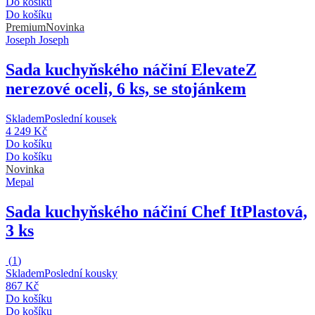
Do košíku
Do košíku
Premium
Novinka
Joseph Joseph
Sada kuchyňského náčiní Elevate
Z
nerezové oceli, 6 ks, se stojánkem
Skladem
Poslední kousek
4 249 Kč
Do košíku
Do košíku
Novinka
Mepal
Sada kuchyňského náčiní Chef It
Plastová,
3 ks
(
1
)
Skladem
Poslední kousky
867 Kč
Do košíku
Do košíku