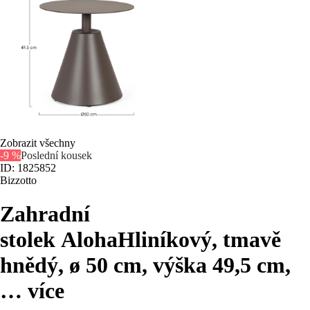
Zobrazit všechny
-9 %
Poslední kousek
ID: 1825852
Bizzotto
Zahradní
stolek Aloha
Hliníkový, tmavě
hnědý, ø 50 cm, výška 49,5 cm
,
…
více