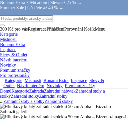
Bonami Extra × Micadoni |
Sleva až 25 % →
Summer Sale |
Ušetřete až 40 % →
300 Kč pro vás
Registrace
Přihlášení
Porovnání
Košík
Menu
Kategorie
Místnosti
Bonami Extra
Inspirace
Slevy & Outlet
Návrh interiéru
Novinky
Premium značky
Pro profesionály
Kategorie
Místnosti
Bonami Extra
Inspirace
Slevy &
Outlet
Návrh interiéru
Novinky
Premium značky
Domů
Kategorie
Zahrada
Zahradní nábytek
Zahradní stoly a
stolky
Zahradní stolky
Zahradní stolky
...
Zahradní stoly a stolky
Zahradní stolky
Zobrazit galerii