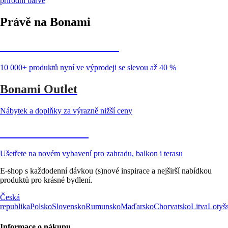
přírodní barvě
Právě na Bonami
Summer Sale až -40 %
10 000+ produktů nyní ve výprodeji se slevou až 40 %
Bonami Outlet
Nábytek a doplňky za výrazně nižší ceny
Zahrada ve slevě
Ušetřete na novém vybavení pro zahradu, balkon i terasu
E-shop s každodenní dávkou (s)nové inspirace a nejširší nabídkou
produktů pro krásné bydlení.
Česká
republika
Polsko
Slovensko
Rumunsko
Maďarsko
Chorvatsko
Litva
Lotyš
Informace o nákupu