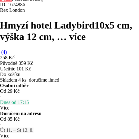
ID: 1674886
Rex London
Hmyzí hotel Ladybird
10x5 cm,
výška 12 cm
, …
více
(
4
)
258 Kč
Původně
359 Kč
Ušetříte 101 Kč
Do košíku
Skladem 4 ks, doručíme ihned
Osobní odběr
Od 29 Kč
·
Dnes od 17:15
Více
Doručení na adresu
Od 85 Kč
·
Út 11. – St 12. 8.
Více