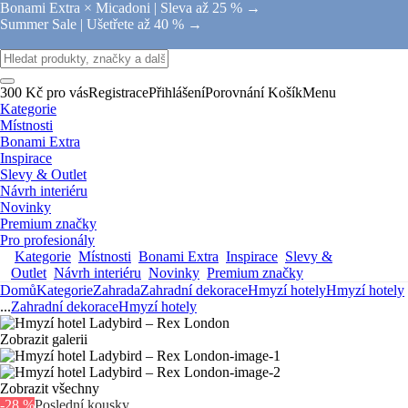
Bonami Extra × Micadoni |
Sleva až 25 % →
Summer Sale |
Ušetřete až 40 % →
300 Kč pro vás
Registrace
Přihlášení
Porovnání
Košík
Menu
Kategorie
Místnosti
Bonami Extra
Inspirace
Slevy & Outlet
Návrh interiéru
Novinky
Premium značky
Pro profesionály
Kategorie
Místnosti
Bonami Extra
Inspirace
Slevy &
Outlet
Návrh interiéru
Novinky
Premium značky
Domů
Kategorie
Zahrada
Zahradní dekorace
Hmyzí hotely
Hmyzí hotely
...
Zahradní dekorace
Hmyzí hotely
Zobrazit galerii
Zobrazit všechny
-28 %
Poslední kousky