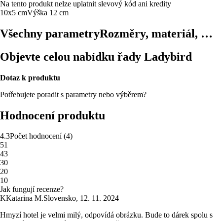
Na tento produkt nelze uplatnit slevový kód ani kredity
10x5 cm
Výška 12 cm
Všechny parametry
Rozměry, materiál, …
Objevte celou nabídku řady Ladybird
Dotaz k produktu
Potřebujete poradit s parametry nebo výběrem?
Hodnocení produktu
4.3
Počet hodnocení
(
4
)
5
1
4
3
3
0
2
0
1
0
Jak fungují recenze?
K
Katarina M.
Slovensko
,
12. 11. 2024
Hmyzí hotel je velmi milý, odpovídá obrázku. Bude to dárek spolu s