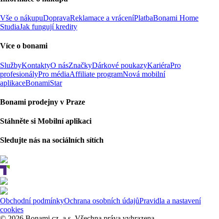
Vše o nákupu
Doprava
Reklamace a vrácení
Platba
Bonami Home
Studia
Jak fungují kredity
Více o bonami
Služby
Kontakty
O nás
Značky
Dárkové poukazy
Kariéra
Pro
profesionály
Pro média
Affiliate program
Nová mobilní
aplikace
BonamiStar
Bonami prodejny v Praze
Stáhněte si Mobilní aplikaci
Sledujte nás na sociálních sítích
Obchodní podmínky
Ochrana osobních údajů
Pravidla a nastavení
cookies
© 2026 Bonami.cz, a.s. Všechna práva vyhrazena.