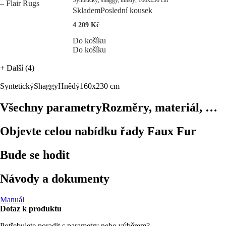
Skladem
Poslední kousek
4 209 Kč
Do košíku
Do košíku
+
Další (4)
Syntetický
Shaggy
Hnědý
160x230 cm
Všechny parametry
Rozměry, materiál, …
Objevte celou nabídku řady Faux Fur
Bude se hodit
Návody a dokumenty
Manuál
Dotaz k produktu
Potřebujete poradit s parametry nebo výběrem?