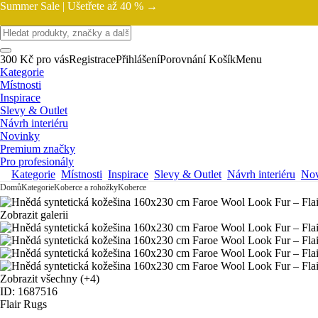
Summer Sale |
Ušetřete až 40 % →
300 Kč pro vás
Registrace
Přihlášení
Porovnání
Košík
Menu
Kategorie
Místnosti
Inspirace
Slevy & Outlet
Návrh interiéru
Novinky
Premium značky
Pro profesionály
Kategorie
Místnosti
Inspirace
Slevy & Outlet
Návrh interiéru
Nov
Domů
Kategorie
Koberce a rohožky
Koberce
Zobrazit galerii
Zobrazit všechny
(+4)
ID: 1687516
Flair Rugs