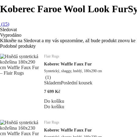
Koberec Faroe Wool Look Fur
Sy
(
15
)
Sledovat
Vyprodáno
Klikněte na Sledovat a my vás upozorníme, až bude produkt znovu ke 
Podobné produkty
Flair Rugs
Koberec Waffle Faux Fur
Syntetický, shaggy, hnědý, 180x290 cm
(
1
)
Skladem
Poslední kousek
7 699 Kč
Do košíku
Do košíku
Flair Rugs
Koberec Waffle Faux Fur
Syntetický, shaggy, hnědý, 160x230 cm