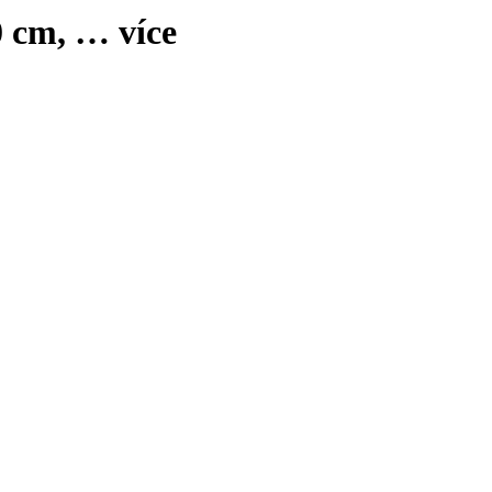
0 cm
, …
více