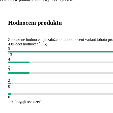
Hodnocení produktu
Zobrazené hodnocení je založeno na hodnocení variant tohoto pr
4.8
Počet hodnocení
(
15
)
5
13
4
1
3
1
2
0
1
0
Jak fungují recenze?