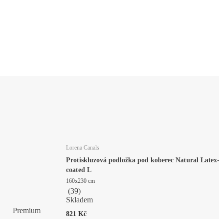
Lorena Canals
Protiskluzová podložka pod koberec Natural Latex
coated L
160x230 cm
(
39
)
Skladem
Premium
821 Kč