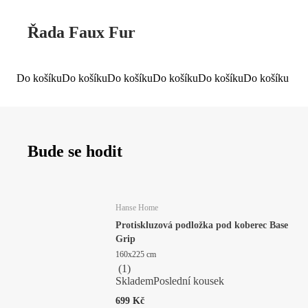
Řada Faux Fur
Do košíku
Do košíku
Do košíku
Do košíku
Do košíku
Do košíku
Bude se hodit
Hanse Home
Protiskluzová podložka pod koberec Base
Grip
160x225 cm
(
1
)
Skladem
Poslední kousek
699 Kč