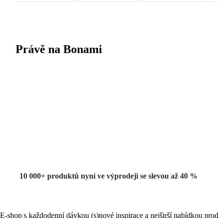
Právě na Bonami
Summer Sale
až -40 %
10 000+ produktů nyní ve výprodeji se slevou až 40 %
E-shop s každodenní dávkou (s)nové inspirace a nejširší nabídkou prod