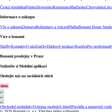
Česká republika
Polsko
Slovensko
Rumunsko
Maďarsko
Chorvatsko
Litv
Informace o nákupu
Vše o nákupu
Doprava
Reklamace a vrácení
Platba
Bonami Home Studi
Více o bonami
Služby
Kontakty
O nás
Značky
Dárkové poukazy
Kariéra
Pro profesionál
Bonami prodejny v Praze
Stáhněte si Mobilní aplikaci
Sledujte nás na sociálních sítích
Obchodní podmínky
Ochrana osobních údajů
Pravidla a nastavení cook
© 2026 Bonami.cz, a.s. Všechna práva vyhrazena.