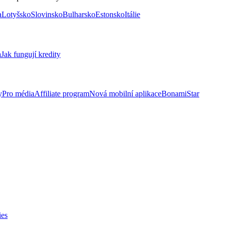
a
Lotyšsko
Slovinsko
Bulharsko
Estonsko
Itálie
a
Jak fungují kredity
y
Pro média
Affiliate program
Nová mobilní aplikace
BonamiStar
ies